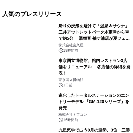
人気のプレスリリース
帰りの渋滞を避けて「温泉＆サウナ」
三井アウトレットパーク木更津から車
で約5分 湯舞音 袖ケ浦店が夏フェア
1
メニューを提供
株式会社楽久屋
19時間前
東京国立博物館、館内レストラン3店
舗をリニューアル 各店舗の詳細を発
表！
2
東京国立博物館
1日前
進化したトータルステーションのエン
トリーモデル 『GM-120シリーズ』を
発売
3
株式会社トプコン
16時間前
九星気学で占う8月の運勢、3位「三碧