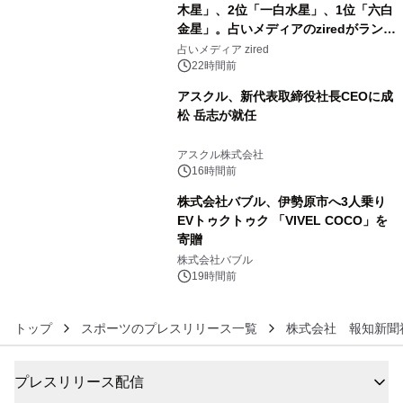
木星」、2位「一白水星」、1位「六白
金星」。占いメディアのziredがランキ
4
ングを発表
占いメディア zired
22時間前
アスクル、新代表取締役社長CEOに成
松 岳志が就任
5
アスクル株式会社
16時間前
株式会社バブル、伊勢原市へ3人乗り
EVトゥクトゥク 「VIVEL COCO」を
寄贈
6
株式会社バブル
19時間前
トップ
スポーツのプレスリリース一覧
株式会社 報知新聞
プレスリリース配信