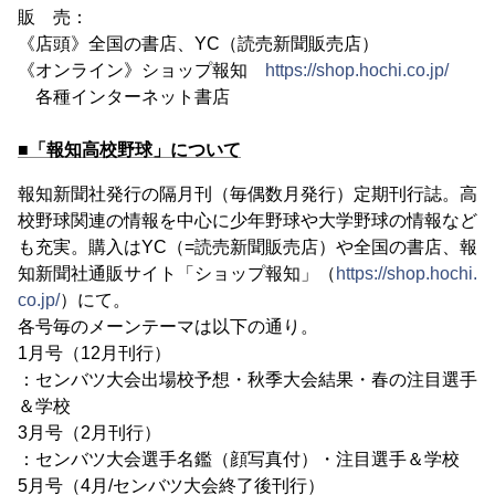
販 売：
《店頭》全国の書店、YC（読売新聞販売店）
《オンライン》ショップ報知
https://shop.hochi.co.jp/
各種インターネット書店
■「報知高校野球」について
報知新聞社発行の隔月刊（毎偶数月発行）定期刊行誌。高
校野球関連の情報を中心に少年野球や大学野球の情報など
も充実。購入はYC（=読売新聞販売店）や全国の書店、報
知新聞社通販サイト「ショップ報知」（
https://shop.hochi.
co.jp/
）にて。
各号毎のメーンテーマは以下の通り。
1月号（12月刊行）
：センバツ大会出場校予想・秋季大会結果・春の注目選手
＆学校
3月号（2月刊行）
：センバツ大会選手名鑑（顔写真付）・注目選手＆学校
5月号（4月/センバツ大会終了後刊行）