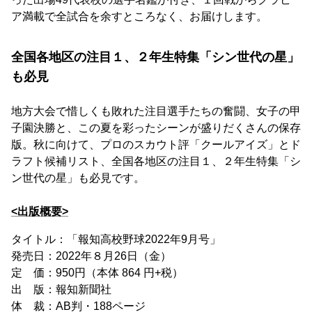
ア満載で全試合を余すところなく、お届けします。
全国各地区の注目１、２年生特集「シン世代の星」
も必見
地方大会で惜しくも敗れた注目選手たちの奮闘、女子の甲
子園決勝と、この夏を彩ったシーンが盛りだくさんの保存
版。秋に向けて、プロのスカウト評「クールアイズ」とド
ラフト候補リスト、全国各地区の注目１、２年生特集「シ
ン世代の星」も必見です。
<出版概要>
タイトル：「報知高校野球2022年9月号」
発売日：2022年８月26日（金）
定 価：950円（本体 864 円+税）
出 版：報知新聞社
体 裁：AB判・188ページ