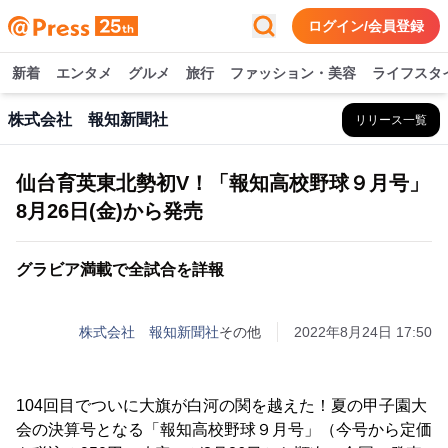
ログイン/会員登録
新着
エンタメ
グルメ
旅行
ファッション・美容
ライフスタ
株式会社 報知新聞社
リリース一覧
仙台育英東北勢初V！「報知高校野球９月号」
8月26日(金)から発売
グラビア満載で全試合を詳報
株式会社 報知新聞社
その他
2022年8月24日 17:50
104回目でついに大旗が白河の関を越えた！夏の甲子園大
会の決算号となる「報知高校野球９月号」（今号から定価