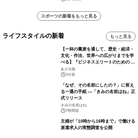
スポーツの新着をもっと見る
ライフスタイルの新着
もっと見る
【一杯の蕎麦を通して、歴史・経済・
文化・作法、世界への広がりまでを学
べる】『ビジネスエリートのための 教
養としての蕎麦』2026年8月25日
あさ出版
（火）発売
3分前
「なぜ、その名前にしたの？」に答え
る一通の手紙 ―「きみの名前はね」正
式リリース
きみの名前はね
7時間前
主婦が「10時から16時まで」で働ける
派遣求人の実態調査を公開