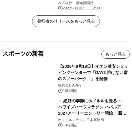
株式会社 報知新聞社
2022年11月15日 12:00
発行者のリリースをもっと見る
スポーツの新着
もっと見る
【2026年8月16日】イオン浦安ショッ
ピングセンターで「DAY2 溶けない雪
のスノーパーク！」を開催
株式会社APPY
16時間前
～ 絶好の季節にホノルルを走る ～
ハワイズハーフマラソン ハパルア
2027アーリーエントリー開始！ 新カ
テゴリー「ハパルアIKI(イキ)」(約
ホノルルマラソン日本事務局
13.4km)が登場
18時間前