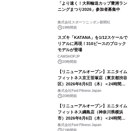
「より速く！大和輸送カップ豊洲ラン
ニングまつり2026」参加者募集中
株式会社スポーツニッポン新聞社
19時間前
スズキ「KATANA」を1/12スケールで
リアルに再現！310ピースのブロック
モデルが登場
CAMSHOP.JP
20時間前
【リニューアルオープン】エニタイム
フィットネス京王笹塚店（東京都渋谷
区）2026年8月6日（木）＜24時間年
中無休のフィットネスジム＞
株式会社Fast Fitness Japan
20時間前
【リニューアルオープン】エニタイム
フィットネス綱島店（神奈川県横浜
市）2026年8月6日（木）＜24時間年
中無休のフィットネスジム＞
株式会社Fast Fitness Japan
21時間前