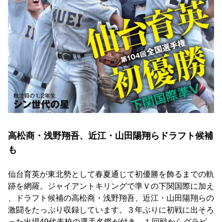
高松商・浅野翔吾、近江・山田陽翔らドラフト候補
も
仙台育英が東北勢として春夏通じて初優勝を飾るまでの軌
跡を網羅。ジャイアントキリングで準Ｖの下関国際に加え
、ドラフト候補の高松商・浅野翔吾、近江・山田陽翔らの
激闘をたっぷり収録しています。３年ぶりに初戦に出そろ
った出場49代表校の選手名鑑が付き、１回戦からグラビ