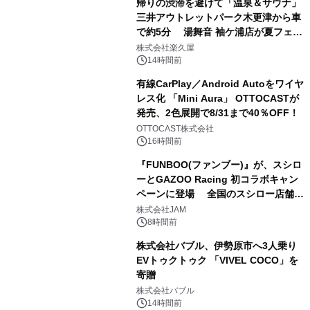
帰りの渋滞を避けて「温泉＆サウナ」
三井アウトレットパーク木更津から車
で約5分 湯舞音 袖ケ浦店が夏フェア
2
メニューを提供
株式会社楽久屋
14時間前
有線CarPlay／Android Autoをワイヤ
レス化 「Mini Aura」 OTTOCASTが
発売、2色展開で8/31まで40％OFF！
3
OTTOCAST株式会社
16時間前
『FUNBOO(ファンブー)』が、スシロ
ーとGAZOO Racing 初コラボキャン
ペーンに登場 全国のスシロー店舗で
4
GR 4車種の FUNBOO(ミニカー)付き
株式会社JAM
メニューが展開されます
8時間前
株式会社バブル、伊勢原市へ3人乗り
EVトゥクトゥク 「VIVEL COCO」を
寄贈
5
株式会社バブル
14時間前