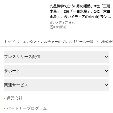
九星気学で占う8月の運勢、3位「三碧
木星」、2位「一白水星」、1位「六白
金星」。占いメディアのziredがランキ
6
ングを発表
占いメディア zired
17時間前
トップ
エンタメ・カルチャーのプレスリリース一覧
株式会社G
プレスリリース配信
サポート
関連サービス
•
運営会社
•
パートナープログラム