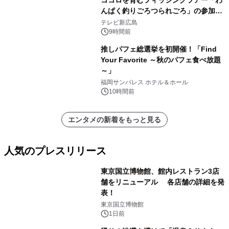
んぱく釣りごろつられごろ」の参加小
学生を募集
テレビ新広島
9時間前
推しパフェ総選挙を初開催！「Find
Your Favorite ～秋のパフェ食べ放題
～」
福岡サンパレス ホテル＆ホール
10時間前
エンタメの新着をもっと見る
人気のプレスリリース
東京国立博物館、館内レストラン3店
舗をリニューアル 各店舗の詳細を発
表！
1
東京国立博物館
1日前