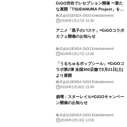
GiGO渋谷でレセプション開催 ー新た
な展開「TSUDANUMA Project」を発
表！ー
株式会社GENDA GiGO Entertainment
2026年2月17日 15:30
アニメ「黒子のバスケ」×GiGOコラボ
カフェ開催のお知らせ
株式会社GENDA GiGO Entertainment
2026年2月17日 12:00
「うるちゅるポップシール」×GiGOコ
ラボ第2弾 全国300店舗で2月21日(土)
より展開
株式会社GENDA GiGO Entertainment
2026年2月16日 15:00
崩壊：スターレイル×GiGOキャンペー
ン開催のお知らせ
株式会社GENDA GiGO Entertainment
2026年2月13日 12:00