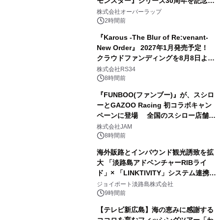
モンスター』シリーズ30周年を記念し
た画集『ポケットモンスター ビジュア
株式会社オーバーラップ
ルアートブック』の発売決定！ 2026
2時間前
年12月18日（金）、3冊同時発売！
『Karous -The Blur of Re:venant-
New Order』 2027年1月発売予定！
クラウドファンディングを8月8日より
開始
株式会社RS34
8時間前
『FUNBOO(ファンブー)』が、スシロ
ーとGAZOO Racing 初コラボキャン
ペーンに登場 全国のスシロー店舗で
GR 4車種の FUNBOO(ミニカー)付き
株式会社JAM
メニューが展開されます
8時間前
海外販路とインバウンド観光誘致を拡
大 「淡路島アドベンチャーRIBライ
ド」× 「LINKTIVITY」システム連携を
開始！
ジョイポート淡路島株式会社
9時間前
【テレビ新広島】海の恵みに感謝する
ココロを育むフィッシングツアー「わ