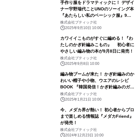
手作り服をドラマティックに！ デザイ
ナー宇野瑞代ことUNOのソーイング本
『あたらしい私のベーシック服』9月
10日発売【新刊】
株式会社ブティック社
2025年9月10日 10:00
カワイイこものがすぐに編める！『わ
たしのかぎ針編みこもの』 初心者に
やさしい編み物の本が9月8日に発売！
株式会社ブティック社
2025年9月8日 10:00
編み物ブームが来た！ かぎ針編みのか
わいい帽子や小物、ウエアのレシピ
BOOK 『韓国発信！かぎ針編みのガー
ルズニットこもの』が 1月21日に発
株式会社ブティック社
売！
2025年1月21日 10:00
今、メダカ界が熱い！ 初心者からプロ
まで楽しめる情報誌『メダカFriend』
が発売！
株式会社ブティック社
2024年12月23日 10:00