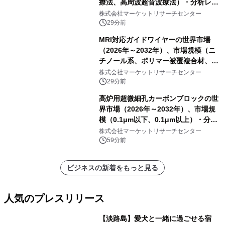
療法、高周波超音波療法）・分析レポ
ートを発表
株式会社マーケットリサーチセンター
29分前
MRI対応ガイドワイヤーの世界市場
（2026年～2032年）、市場規模（ニ
チノール系、ポリマー被覆複合材、そ
の他）・分析レポートを発表
株式会社マーケットリサーチセンター
29分前
高炉用超微細孔カーボンブロックの世
界市場（2026年～2032年）、市場規
模（0.1μm以下、0.1μm以上）・分析
レポートを発表
株式会社マーケットリサーチセンター
59分前
ビジネスの新着をもっと見る
人気のプレスリリース
【淡路島】愛犬と一緒に過ごせる宿