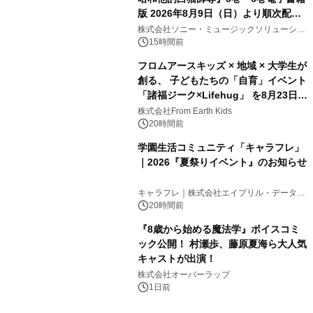
版 2026年8月9日（日）より順次配信
開始
株式会社ソニー・ミュージックソリューショ
ンズ
15時間前
フロムアースキッズ × 地域 × 大学生が
創る、 子どもたちの「自育」イベント
「諸福ジーク×Lifehug」 を8月23日
(日)開催
株式会社From Earth Kids
20時間前
学園生活コミュニティ「キャラフレ」
｜2026『夏祭りイベント』のお知らせ
キャラフレ｜株式会社エイプリル・データ・
デザインズ
20時間前
『8歳から始める魔法学』ボイスコミ
ック公開！ 村瀬歩、藤原夏海ら大人気
キャストが出演！
株式会社オーバーラップ
1日前