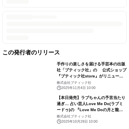
この発行者のリリース
手作りの楽しさを届ける手芸本の出版
社「ブティック社」の 公式ショップ
『ブティック社store』がリニューア
ルオープン
株式会社ブティック社
2025年11月4日 10:00
【本日発売】ラブちゃんの予言当たり
過ぎ… 占い芸人Love Me Do(ラブミ
ードゥ)の 『Love Me Doの月と龍が
導く 月占星術 2026』発売！
株式会社ブティック社
2025年10月29日 10:00