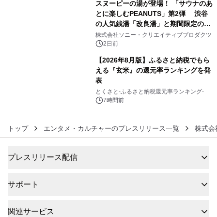
スヌーピーの湯が登場！ 「サウナのあ
とに楽しむPEANUTS」第2弾 渋谷
の人気銭湯「改良湯」と期間限定のコ
5
ラボレーション サウナイキタイコラ
株式会社ソニー・クリエイティブプロダクツ
ボグッズも発売決定！
2日前
【2026年8月版】ふるさと納税でもら
える『玄米』の還元率ランキングを発
表
6
とくさと-ふるさと納税還元率ランキング-
7時間前
トップ
エンタメ・カルチャーのプレスリリース一覧
株式会
プレスリリース配信
サポート
関連サービス