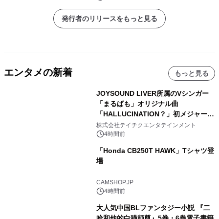
発行者のリリースをもっと見る
エンタメの新着
もっと見る
JOYSOUND LIVER所属のVシンガー
「まるぱも」オリジナル曲
「HALLUCINATION？」初メジャー配
信リリース決定！
株式会社テイチクエンタテインメント
4時間前
「Honda CB250T HAWK」Tシャツ登
場
CAMSHOP.JP
4時間前
大人気中国BLファンタジー小説 『二
哈和他的白猫師尊』5巻・6巻電子書籍