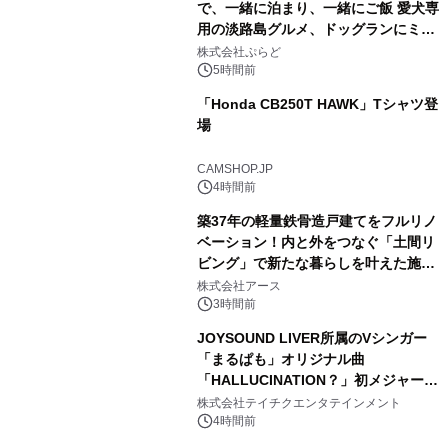
で、一緒に泊まり、一緒にご飯 愛犬専
用の淡路島グルメ、ドッグランにミニ
1
プール グランピングとトレーラーハウ
株式会社ぷらど
スの2施設で
5時間前
「Honda CB250T HAWK」Tシャツ登
場
2
CAMSHOP.JP
4時間前
築37年の軽量鉄骨造戸建てをフルリノ
ベーション！内と外をつなぐ「土間リ
ビング」で新たな暮らしを叶えた施工
3
事例を株式会社アースが公開
株式会社アース
3時間前
JOYSOUND LIVER所属のVシンガー
「まるぱも」オリジナル曲
「HALLUCINATION？」初メジャー配
4
信リリース決定！
株式会社テイチクエンタテインメント
4時間前