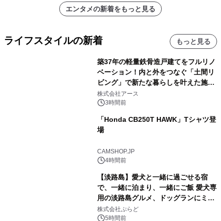
エンタメの新着をもっと見る
ライフスタイルの新着
もっと見る
築37年の軽量鉄骨造戸建てをフルリノ
ベーション！内と外をつなぐ「土間リ
ビング」で新たな暮らしを叶えた施工
事例を株式会社アースが公開
株式会社アース
3時間前
「Honda CB250T HAWK」Tシャツ登
場
CAMSHOP.JP
4時間前
【淡路島】愛犬と一緒に過ごせる宿
で、一緒に泊まり、一緒にご飯 愛犬専
用の淡路島グルメ、ドッグランにミニ
プール グランピングとトレーラーハウ
株式会社ぷらど
スの2施設で
5時間前