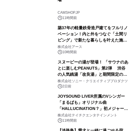
1
CAMSHOP.JP
11時間前
築37年の軽量鉄骨造戸建てをフルリノ
ベーション！内と外をつなぐ「土間リ
ビング」で新たな暮らしを叶えた施工
2
事例を株式会社アースが公開
株式会社アース
10時間前
スヌーピーの湯が登場！ 「サウナのあ
とに楽しむPEANUTS」第2弾 渋谷
の人気銭湯「改良湯」と期間限定のコ
3
ラボレーション サウナイキタイコラ
株式会社ソニー・クリエイティブプロダクツ
ボグッズも発売決定！
2日前
JOYSOUND LIVER所属のVシンガー
「まるぱも」オリジナル曲
「HALLUCINATION？」初メジャー配
4
信リリース決定！
株式会社テイチクエンタテインメント
11時間前
【淡路島】愛犬と一緒に過ごせる宿