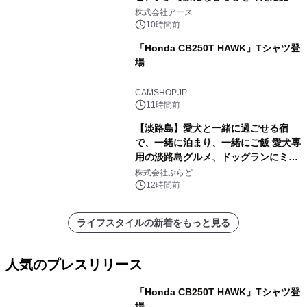
事例を株式会社アースが公開
株式会社アース
10時間前
「Honda CB250T HAWK」Tシャツ登
場
CAMSHOP.JP
11時間前
【淡路島】愛犬と一緒に過ごせる宿
で、一緒に泊まり、一緒にご飯 愛犬専
用の淡路島グルメ、ドッグランにミニ
プール グランピングとトレーラーハウ
株式会社ぷらど
スの2施設で
12時間前
ライフスタイルの新着をもっと見る
人気のプレスリリース
「Honda CB250T HAWK」Tシャツ登
場