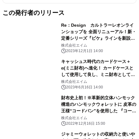
この発行者のリリース
Re：Design カルトラーレオンライ
ンショップを 全面リニューアル！新・
定番シリーズ『ピケ』ラインを新設。
第一弾は2商品！
株式会社エイム
2023年12月1日 14:00
キャッシュス時代のカードケース＋
α(ミニ財布)へ進化！ カードケースと
して使用して良し、ミニ財布として使
用して良し 『MINICA(ミニカ)』新
株式会社エイム
登場！
2023年6月16日 14:00
財布史上初！※革新的立体ハンモック
構造のハンモックウォレットに 皮革の
王様“コードバン”を使用した 『コード
バンエディション』を12月16日に発
株式会社エイム
売！
2022年12月16日 15:00
ジャミーウォレットの収納力と使いや