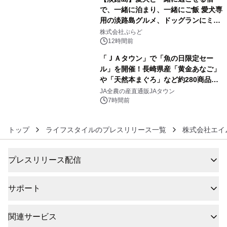
で、一緒に泊まり、一緒にご飯 愛犬専
用の淡路島グルメ、ドッグランにミニ
5
プール グランピングとトレーラーハウ
株式会社ぷらど
スの2施設で
12時間前
「ＪＡタウン」で「魚の日限定セー
ル」を開催！長崎県産「黄金あなご」
や「天然本まぐろ」など約280商品を
6
販売！～毎月１０日の定例企画～
JA全農の産直通販JAタウン
7時間前
トップ
ライフスタイルのプレスリリース一覧
株式会社エイ
プレスリリース配信
サポート
関連サービス