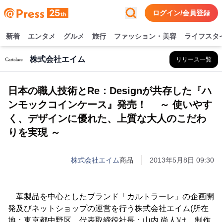
ログイン/会員登録
新着
エンタメ
グルメ
旅行
ファッション・美容
ライフスタ
株式会社エイム
リリース一覧
日本の職人技術とRe：Designが共存した『ハ
ンモックコインケース』発売！ ～ 使いやす
く、デザインに優れた、上質な大人のこだわ
りを実現 ～
株式会社エイム
商品
2013年5月8日 09:30
革製品を中心としたブランド「カルトラーレ」の企画開
発及びネットショップの運営を行う株式会社エイム(所在
地：東京都中野区、代表取締役社長：山内 尚人)は、制作