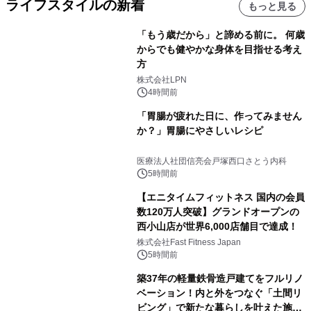
ライフスタイルの新着
もっと見る
「もう歳だから」と諦める前に。 何歳
からでも健やかな身体を目指せる考え
方
株式会社LPN
4時間前
「胃腸が疲れた日に、作ってみません
か？」胃腸にやさしいレシピ
医療法人社団信亮会戸塚西口さとう内科
5時間前
【エニタイムフィットネス 国内の会員
数120万人突破】グランドオープンの
西小山店が世界6,000店舗目で達成！
株式会社Fast Fitness Japan
5時間前
築37年の軽量鉄骨造戸建てをフルリノ
ベーション！内と外をつなぐ「土間リ
ビング」で新たな暮らしを叶えた施工