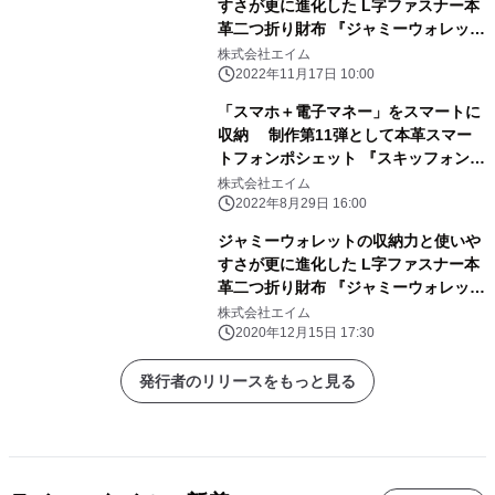
すさが更に進化した L字ファスナー本
革二つ折り財布 『ジャミーウォレット
プラス ゴートレザー』新登場！ ～あ
株式会社エイム
りそうでなかったシンプルなデザイン
2022年11月17日 10:00
と極上の使いやすさ～
「スマホ＋電子マネー」をスマートに
収納 制作第11弾として本革スマー
トフォンポシェット 『スキッフォン
(Skiphon)』9月1日より販売開始
株式会社エイム
2022年8月29日 16:00
ジャミーウォレットの収納力と使いや
すさが更に進化した L字ファスナー本
革二つ折り財布 『ジャミーウォレット
プラス』新登場！
株式会社エイム
2020年12月15日 17:30
発行者のリリースをもっと見る