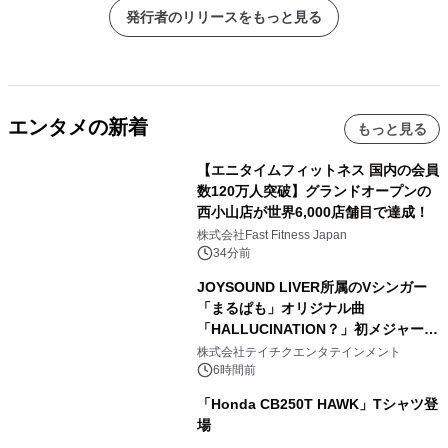
発行者のリリースをもっと見る
エンタメの新着
もっと見る
【エニタイムフィットネス 国内の会員
数120万人突破】グランドオープンの
西小山店が世界6,000店舗目で達成！
株式会社Fast Fitness Japan
34分前
JOYSOUND LIVER所属のVシンガー
「まるぱも」オリジナル曲
「HALLUCINATION？」初メジャー配
信リリース決定！
株式会社テイチクエンタテインメント
6時間前
「Honda CB250T HAWK」Tシャツ登
場