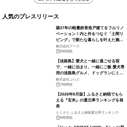
人気のプレスリリース
築37年の軽量鉄骨造戸建てをフルリノ
ベーション！内と外をつなぐ「土間リ
ビング」で新たな暮らしを叶えた施工
1
事例を株式会社アースが公開
株式会社アース
5時間前
【淡路島】愛犬と一緒に過ごせる宿
で、一緒に泊まり、一緒にご飯 愛犬専
用の淡路島グルメ、ドッグランにミニ
2
プール グランピングとトレーラーハウ
株式会社ぷらど
スの2施設で
7時間前
【2026年8月版】ふるさと納税でもら
える『玄米』の還元率ランキングを発
表
3
とくさと-ふるさと納税還元率ランキング-
9時間前