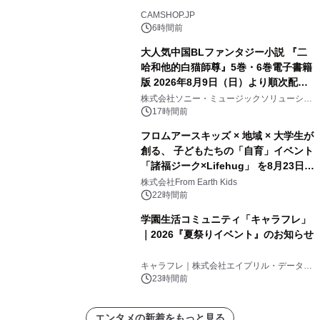
CAMSHOP.JP
6時間前
大人気中国BLファンタジー小説 『二
哈和他的白猫師尊』5巻・6巻電子書籍
版 2026年8月9日（日）より順次配信
開始
株式会社ソニー・ミュージックソリューショ
ンズ
17時間前
フロムアースキッズ × 地域 × 大学生が
創る、 子どもたちの「自育」イベント
「諸福ジーク×Lifehug」 を8月23日
(日)開催
株式会社From Earth Kids
22時間前
学園生活コミュニティ「キャラフレ」
｜2026『夏祭りイベント』のお知らせ
キャラフレ｜株式会社エイプリル・データ・
デザインズ
23時間前
エンタメの新着をもっと見る