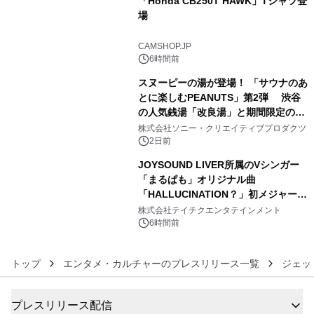
「Honda CB250T HAWK」Tシャツ登
場
4
CAMSHOP.JP
6時間前
スヌーピーの湯が登場！ 「サウナのあ
とに楽しむPEANUTS」第2弾 渋谷
の人気銭湯「改良湯」と期間限定のコ
5
ラボレーション サウナイキタイコラ
株式会社ソニー・クリエイティブプロダクツ
ボグッズも発売決定！
2日前
JOYSOUND LIVER所属のVシンガー
「まるぱも」オリジナル曲
「HALLUCINATION？」初メジャー配
6
信リリース決定！
株式会社テイチクエンタテインメント
6時間前
トップ
エンタメ・カルチャーのプレスリリース一覧
ジェッ
プレスリリース配信