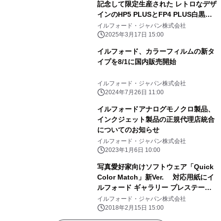
記念して限定生産された レトロなデザ
インのHP5 PLUSとFP4 PLUS白黒フ
ィルムを 日本で出荷開始
イルフォード・ジャパン株式会社
2025年3月17日 15:00
イルフォード、カラーフィルムの新タ
イプを8/1に国内販売開始
イルフォード・ジャパン株式会社
2024年7月26日 11:00
イルフォードアナログモノクロ製品、
インクジェット製品の正規代理店統合
についてのお知らせ
イルフォード・ジャパン株式会社
2023年1月6日 10:00
写真愛好家向けソフトウェア「Quick
Color Match」新Ver. 対応用紙にイ
ルフォード ギャラリー プレステージ6
種追加
イルフォード・ジャパン株式会社
2018年2月15日 15:00