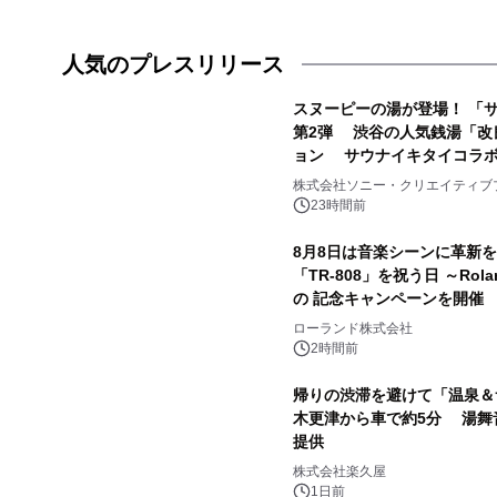
人気のプレスリリース
スヌーピーの湯が登場！ 「サ
第2弾 渋谷の人気銭湯「改
ョン サウナイキタイコラ
1
株式会社ソニー・クリエイティブ
23時間前
8月8日は音楽シーンに革新
「TR-808」を祝う日 ～Rola
の 記念キャンペーンを開催 
3
ラムや、「TR-808」を愛
ローランド株式会社
ャーしたアニメーションを公
2時間前
帰りの渋滞を避けて「温泉＆
木更津から車で約5分 湯舞
提供
5
株式会社楽久屋
1日前