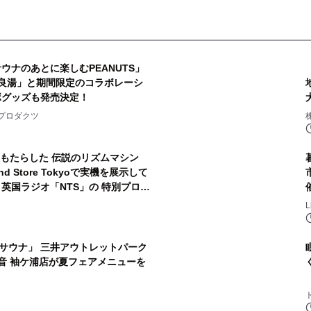
ウナのあとに楽しむPEANUTS」
良湯」と期間限定のコラボレーシ
ボグッズも発売決定！
2
プロダクツ
をもたらした 伝説のリズムマシン
nd Store Tokyoで実機を展示して
英国ラジオ「NTS」の 特別プログ
4
する伝説的アーティストを フィーチ
開～
サウナ」 三井アウトレットパーク
音 袖ケ浦店が夏フェアメニューを
6