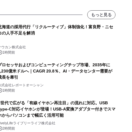
もっと見る
北海道の採用代行「リクルーティブ」体制強化！富良野・ニセ
コの人手不足を解消
クウカン株式会社
1時間前
プロセッサおよびコンピューティングチップ市場、2035年に
1,230億米ドルへ｜CAGR 20.8％、AI・データセンター需要が
成長を牽引
株式会社レポートオーシャン
1時間前
Z世代で広がる「有線イヤホン再注目」の流れに対応。USB
Type-C対応イヤホンが登場！USB-A変換アダプター付きでスマ
ホからパソコンまで幅広く活用可能
LivelyLifeライブリーライフ株式会社
2時間前