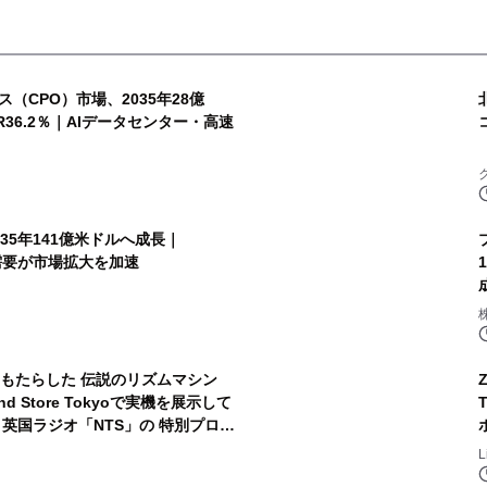
（CPO）市場、2035年28億
R36.2％｜AIデータセンター・高速
35年141億米ドルへ成長｜
oT需要が市場拡大を加速
をもたらした 伝説のリズムマシン
nd Store Tokyoで実機を展示して
英国ラジオ「NTS」の 特別プログ
する伝説的アーティストを フィーチ
開～