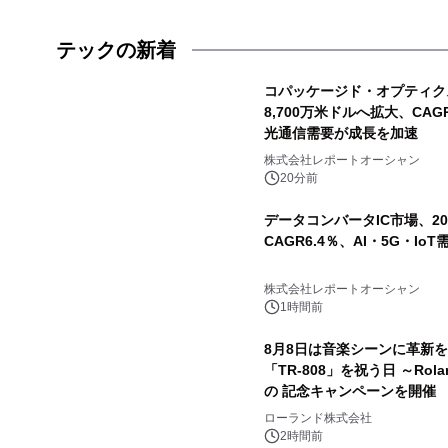
テックの新着
コパッケージド・オプティクス
8,700万米ドルへ拡大、CAG
光通信需要が成長を加速
株式会社レポートオーシャン
20分前
データコンバータIC市場、20
CAGR6.4％、AI・5G・I
株式会社レポートオーシャン
1時間前
8月8日は音楽シーンに革新
「TR-808」を祝う日 ～Rola
の 記念キャンペーンを開催 
ラムや、「TR-808」を愛
ローランド株式会社
ャーしたアニメーションを公
2時間前