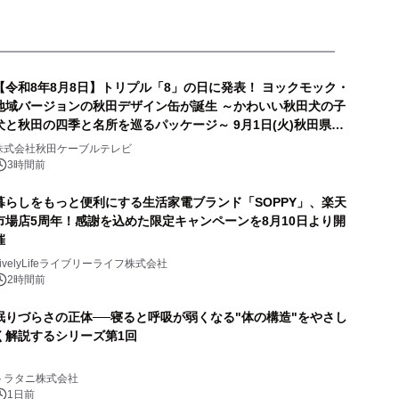
【令和8年8月8日】トリプル「8」の日に発表！ ヨックモック・
地域バージョンの秋田デザイン缶が誕生 ～かわいい秋田犬の子
犬と秋田の四季と名所を巡るパッケージ～ 9月1日(火)秋田県内
で販売開始
株式会社秋田ケーブルテレビ
3時間前
暮らしをもっと便利にする生活家電ブランド「SOPPY」、楽天
市場店5周年！感謝を込めた限定キャンペーンを8月10日より開
催
LivelyLifeライブリーライフ株式会社
2時間前
眠りづらさの正体──寝ると呼吸が弱くなる"体の構造"をやさし
く解説するシリーズ第1回
トラタニ株式会社
1日前