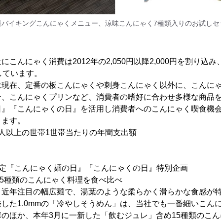
料バイキングこんにゃくメニュー、涼味こんにゃく7種類入りのお試しセ
こんにゃく消費は2012年の2,050円以降2,000円を割り込み
少しています。
は現在、定番の板こんにゃくや刺身こんにゃく以外に、こんに
ー、こんにゃくプリンなど、消費者の嗜好に合わせ多様な商品
日』『こんにゃくの日』を活用し消費者へのこんにゃく喫食機
ります。
人以上の世帯1世帯当たりの年間支出額
限定『こんにゃく麺の日』『こんにゃくの日』特別企画
で15種類のこんにゃく料理を食べ比べ
、近年注目の幅広麺で、湯葉のような柔らかく滑らかな食感が
した1.0mmの「冷やしそうめん」は、当社でも一番細いこん
のほか、本年3月に一新した「飲むジュレ」含め15種類のこ