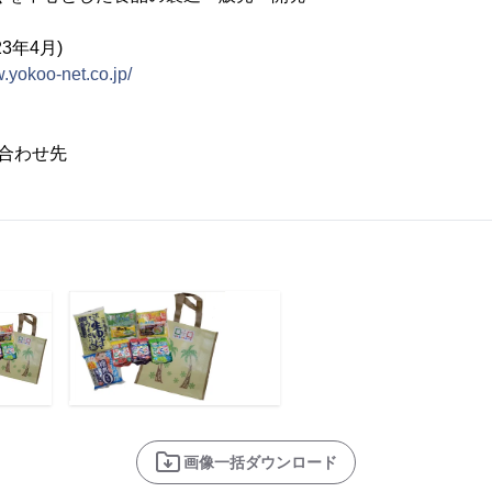
23年4月)
w.yokoo-net.co.jp/
合わせ先
画像一括ダウンロード