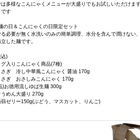
では多様なこんにゃくメニューが大盛りでもお試しいただけま
りです
ゃく麺の日＆こんにゃくの日限定セット
でる必要が無く水洗いのみの簡単調理、水分を含んで潤けない
両立した麺です。
込)
グ入りこんにゃく商品(7種)
し中華風こんにゃく 醤油 170g
さしみこんにゃく 170g
用流しゆば生麺 300g
大盛り 270g
150g(ぶどう、マスカット、りんご)