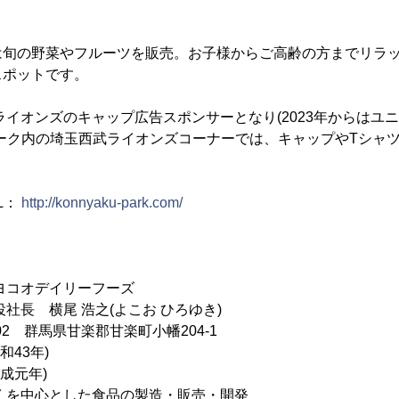
は旬の野菜やフルーツを販売。お子様からご高齢の方までリラ
スポットです。
武ライオンズのキャップ広告スポンサーとなり(2023年からはユ
ーク内の埼玉西武ライオンズコーナーでは、キャップやTシャ
L：
http://konnyaku-park.com/
ヨコオデイリーフーズ
社長 横尾 浩之(よこお ひろゆき)
202 群馬県甘楽郡甘楽町小幡204-1
和43年)
平成元年)
くを中心とした食品の製造・販売・開発