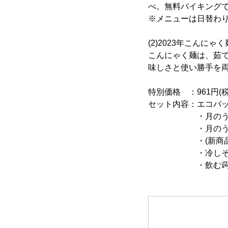
べ。無料バイキング
※メニューは日替わ
(2)2023年こんに
こんにゃく麺は、茹
味しさと使い勝手を
特別価格 ：961円(税
セット内容：エコバッ
・月のうさぎ 冷
・月のうさぎ お
・(新商品)お徳
・冷しそうめん
・飲む蒟蒻ゼリー