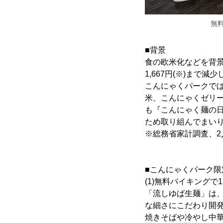
無
■背景
食の欧米化などを背景に
1,667円(※)まで減
こんにゃくパークで
米、こんにゃくゼリ
も『こんにゃく麺の
ため取り組んでまい
※総務省家計調査、2
■こんにゃくパーク
(1)無料バイキング
「流しゆば生麺」は
な細さにこだわり開発
焼きそばや冷やし中華