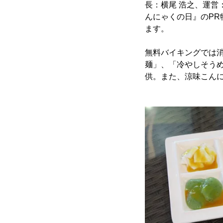
長：横尾 浩之、運営
んにゃくの日』のPR特
ます。
無料バイキングでは
麺」、「冷やしそう
供。また、涼味こん