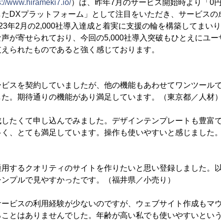
s://www.hirameki7.io/
）は、昨年7月のサービス開始時より「0
たDXプラットフォーム」として注目をいただき、サービスの
2023年2月の2,000社導入達成と着実に支援の輪を構築してまい
声が寄せられており、今回の5,000社導入突破もひとえにユ
支えられたものであると強く感じております。
ービスを契約していましたが、他の機能もあわせてワンツール
した。期待通りの機能があり満足しています。（東京都／人材
成したくて申し込んでみました。デザインテンプレートも豊富
多く、とても満足しています。操作も使いやすいと感じました
通用するクオリティのサイトを作りたいと思い登録しました。
シンプルで見やすかったです。（福井県／小売り）
サービスの利用経験が少ないのですが、ウェブサイト作成もマ
ることはありませんでした。年齢が高い私でも使いやすいとい