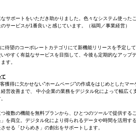
速なサポートをいただき助かりました。色々なシステム使った
社のサービスが1番良いと感じています。（福岡／事業経営）
7」は今春に待望のコーポレートカテゴリにて新機能リリースを予定し
使いやすく有益なサービスを目指して、今後も定期的なアップ
ります。
いて
」は、顧客獲得に欠かせない”ホームページ”の作成をはじめとしたマ
経営改善まで、 中小企業の業務をデジタル化によって幅広く
す。
立つ複数の機能を無料プランから、ひとつのツールで提供する
果」を両立。デジタル化により得られるデータや時間を活用す
長させる「ひらめき」の創出をサポートします。