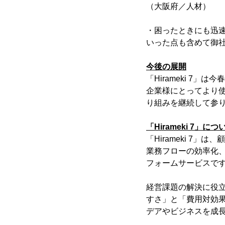
（大阪府／人材）
・困ったときにも迅
いった点も含めて御
今後の展開
「Hirameki 
企業様にとってより
り組みを継続して参
「Hirameki 7」につ
「Hirameki 7
業務フローの効率化、
フォームサービスで
経営課題の解決に役
すさ」と「費用対効
デアやビジネスを成