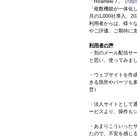
「Hirameki 7」（
http
「複数機能が一体化し
月の1,000社導入、
利用者からは、様々な
やご評価、ご期待に
利用者の声
・別のメール配信サ
と思い、使ってみま
・ウェブサイトを作
きる箇所やパーツも
営）
・法人サイトとして
ービスより、操作も
・あまりこういった
たので、不安を感じ