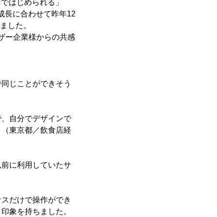
円ではじめられる」
成長に合わせて昨年12
りました。
ーザー企業様からの共感
で同じことができそう
）
で、自分でデザインで
。（東京都／飲食店経
以前に利用していたサ
ウスだけで操作ができ
う印象を持ちました。