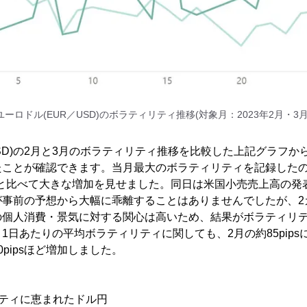
ユーロドル(EUR／USD)のボラティリティ推移(対象月：2023年2月・3月
USD)の2月と3月のボラティリティ推移を比較した上記グラフか
ことが確認できます。当月最大のボラティリティを記録したのは15日
pipsと比べて大きな増加を見せました。同日は米国小売売上高の
が事前の予想から大幅に乖離することはありませんでしたが、2
の個人消費・景気に対する関心は高いため、結果がボラティリ
1日あたりの平均ボラティリティに関しても、2月の約85pips
10pipsほど増加しました。
ティに恵まれたドル円