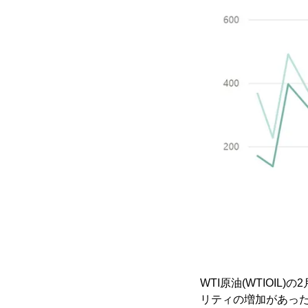
WTI原油(WTIOI
リティの増加があっ