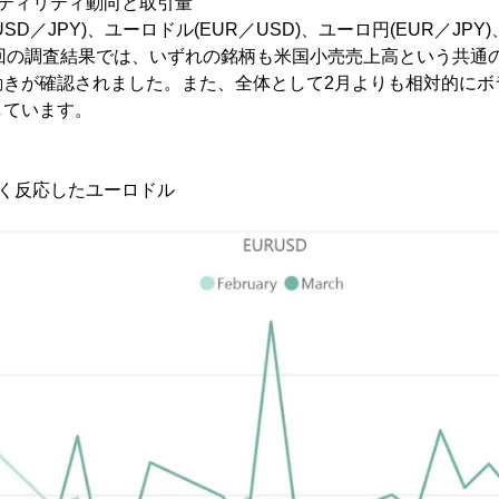
ラティリティ動向と取引量
D／JPY)、ユーロドル(EUR／USD)、ユーロ円(EUR／JPY)
今回の調査結果では、いずれの銘柄も米国小売売上高という共通
動きが確認されました。また、全体として2月よりも相対的にボ
しています。
く反応したユーロドル