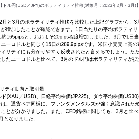
【ドル円(USD／JPY)のボラティリティ推移(対象月：2023年2月・3月)
Y)の2月と3月のボラティリティ推移を比較した上記グラフから、
ィが増加したことが確認できます。1日当たりの平均ボラティリ
月は約165pipsと、おおよそ20pips程度増加しました。3月で
ユーロドルと同じく15日の289.9pipsです。米国小売売上高
ティリティにも分かりやすく反映されたと言えるでしょう。ただ
大したユーロドルと比べて、3月のドル円はボラティリティが拡
ィリティ動向と取引量
(XAU／USD)、日経平均株価(JP225)、ダウ平均株価(US30)、
では、通貨ペア同様に、ファンダメンタルズが強く意識された
ことが分かりました。また、CFD銘柄に関しても、2月と比
月となりました。