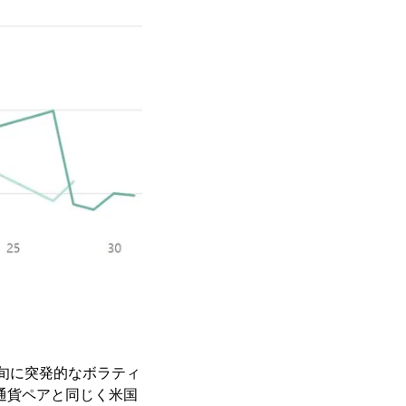
】
月中旬に突発的なボラティ
通貨ペアと同じく米国