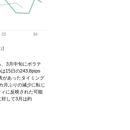
)】
ら、3月中旬にボラテ
の243.8pips
発表があったタイミング
カ月ぶりの減少に転じ
ティに反映された可能
に対して3月は約