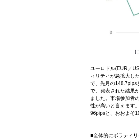
【
ユーロドル(EUR／
ィリティが急拡大した
で、先月の148.7
で、発表された結果
ました。市場参加者
性が高いと言えます。
96pipsと、おおよそ
■全体的にボラティリ