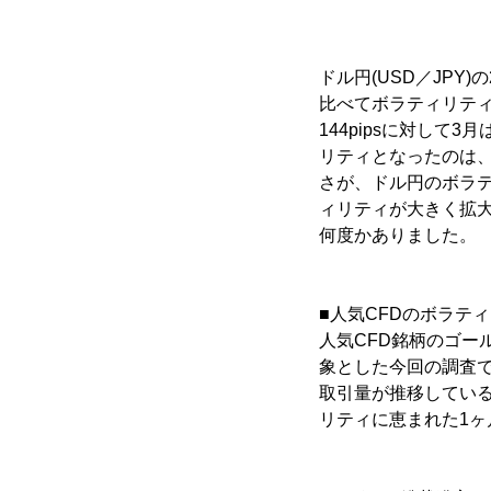
ドル円(USD／JP
比べてボラティリテ
144pipsに対して3
リティとなったのは、
さが、ドル円のボラ
ィリティが大きく拡
何度かありました。
■人気CFDのボラテ
人気CFD銘柄のゴールド
象とした今回の調査
取引量が推移している
リティに恵まれた1ヶ