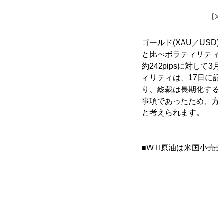
【
ゴールド(XAU／U
と比べボラティリテ
約242pipsに対して
ィリティは、17日に記
り、総裁は長期化す
事項であったため、
と考えられます。
■WTI原油は米国小