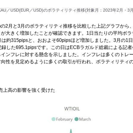
XAU／USD(EUR／USD)のボラティリティ推移(対象月：2023年2月・3月
SD)の2月と3月のボラティリティ推移を比較した上記グラフから
ィが大きく増加したことが確認できます。1日当たりの平均ボラ
3月は約315pipsと、おおよそ60pipsほど増加しました。3月
録した695.1pipsです。この日はECBラガルド総裁による
るインフレに対する懸念を示しました。インフレは多くのトレ
方向性を見定めるように多くの取引が行われ、ボラティリティ
売売上高の影響を強く受けた