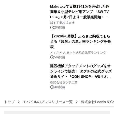
Makuakeで目標1341％を突破した超
簡単＆小型テレビ用アンプ 「SW TV
Plus」8月7日より一般販売開始！ ケ
4
ーブル1本つなぐだけ、テレビの音が
城下工業株式会社
ぐっと豊かに
2時間前
【2026年8月版】ふるさと納税でもら
える『焼酎』の還元率ランキングを発
表
5
とくさと-ふるさと納税還元率ランキング-
5時間前
建設機械アタッチメントのグッズをオ
ンラインで販売！ タグチの公式グッズ
通販サイト『GON-SHOP』が8月オー
6
プン
株式会社タグチ工業
3時間前
トップ
モバイルのプレスリリース一覧
株式会社Leonis & Co