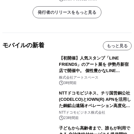
発行者のリリースをもっと見る
モバイルの新着
もっと見る
【初開催】人気スタンプ「LINE
FRIENDS」のアート展を 伊勢丹新宿
店で開催中。 個性豊かなLINE
FRIENDSの仲間たちが インテリアア
株式会社アートスペース
ートとして新たな魅力を発信。
3時間前
NTTドコモビジネス、チリ国営銅公社
(CODELCO)とIOWN(R) APNを活用し
た銅鉱山遠隔オペレーション高度化に
向けた調査・実証を開始
NTTドコモビジネス株式会社
23時間前
子どもから高齢者まで、誰もが利用で