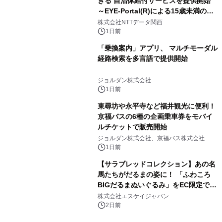
きる 自治体給付サービスを提供開始
～EYE-Portal(R)による15歳未満の本
人認証と デジタルデバイド対策で実現
株式会社NTTデータ関西
～
1日前
「乗換案内」アプリ、 マルチモーダル
経路検索を多言語で提供開始
ジョルダン株式会社
1日前
東尋坊や永平寺など福井観光に便利！
京福バスの6種の企画乗車券をモバイ
ルチケットで販売開始
ジョルダン株式会社、京福バス株式会社
1日前
【サラブレッドコレクション】あの名
馬たちがだるまの姿に！ 「ふわころ
BIGだるまぬいぐるみ」をEC限定で受
注販売開始
株式会社エスケイジャパン
2日前