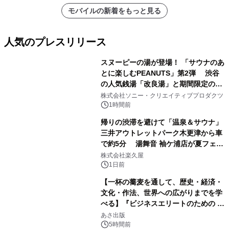
モバイルの新着をもっと見る
人気のプレスリリース
スヌーピーの湯が登場！ 「サウナのあ
とに楽しむPEANUTS」第2弾 渋谷
の人気銭湯「改良湯」と期間限定のコ
1
ラボレーション サウナイキタイコラ
株式会社ソニー・クリエイティブプロダクツ
ボグッズも発売決定！
1時間前
帰りの渋滞を避けて「温泉＆サウナ」
三井アウトレットパーク木更津から車
で約5分 湯舞音 袖ケ浦店が夏フェア
2
メニューを提供
株式会社楽久屋
1日前
【一杯の蕎麦を通して、歴史・経済・
文化・作法、世界への広がりまでを学
べる】『ビジネスエリートのための 教
3
養としての蕎麦』2026年8月25日
あさ出版
（火）発売
5時間前