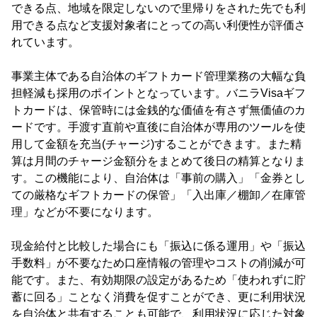
できる点、地域を限定しないので里帰りをされた先でも利
用できる点など支援対象者にとっての高い利便性が評価さ
れています。
事業主体である自治体のギフトカード管理業務の大幅な負
担軽減も採用のポイントとなっています。バニラVisaギフ
トカードは、保管時には金銭的な価値を有さず無価値のカ
ードです。手渡す直前や直後に自治体が専用のツールを使
用して金額を充当(チャージ)することができます。また精
算は月間のチャージ金額分をまとめて後日の精算となりま
す。この機能により、自治体は「事前の購入」「金券とし
ての厳格なギフトカードの保管」「入出庫／棚卸／在庫管
理」などが不要になります。
現金給付と比較した場合にも「振込に係る運用」や「振込
手数料」が不要なため口座情報の管理やコストの削減が可
能です。また、有効期限の設定があるため「使われずに貯
蓄に回る」ことなく消費を促すことができ、更に利用状況
を自治体と共有することも可能で、利用状況に応じた対象