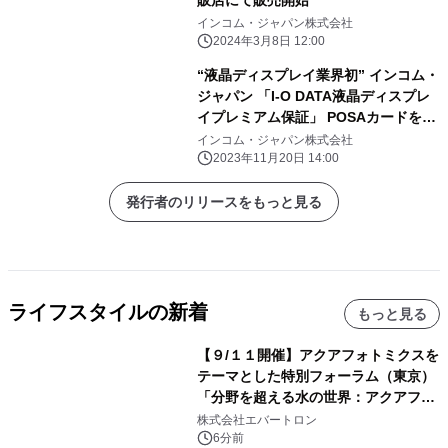
インコム・ジャパン株式会社
2024年3月8日 12:00
“液晶ディスプレイ業界初” インコム・
ジャパン 「I-O DATA液晶ディスプレ
イプレミアム保証」 POSAカードを販
売開始
インコム・ジャパン株式会社
2023年11月20日 14:00
発行者のリリースをもっと見る
ライフスタイルの新着
もっと見る
【９/１１開催】アクアフォトミクスを
テーマとした特別フォーラム（東京）
「分野を超える水の世界：アクアフォ
トミクスが切り拓く新しい科学の地
株式会社エバートロン
平」を開催
6分前