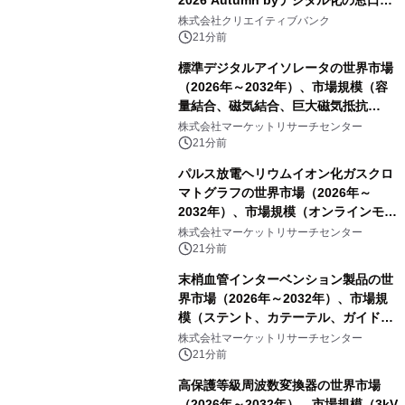
開催
株式会社クリエイティブバンク
21分前
標準デジタルアイソレータの世界市場
（2026年～2032年）、市場規模（容
量結合、磁気結合、巨大磁気抵抗
（GMR））・分析レポートを発表
株式会社マーケットリサーチセンター
21分前
パルス放電ヘリウムイオン化ガスクロ
マトグラフの世界市場（2026年～
2032年）、市場規模（オンラインモニ
タリング型、ラボラトリー型）・分析
株式会社マーケットリサーチセンター
レポートを発表
21分前
末梢血管インターベンション製品の世
界市場（2026年～2032年）、市場規
模（ステント、カテーテル、ガイドワ
イヤー、シース、下大静脈フィルタ
株式会社マーケットリサーチセンター
ー、その他）・分析レポートを発表
21分前
高保護等級周波数変換器の世界市場
（2026年～2032年）、市場規模（3kV