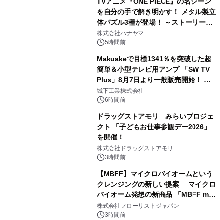
TVアニメ『ONE PIECE』の名シーン
を自分の手で解き明かす！ メタル製立
体パズル3種が登場！ ～ストーリーと
3
ギミックが融合した 大人の体験型パズ
株式会社ハナヤマ
ルが8月7日(金)12時より先行予約受付
5時間前
開始～
Makuakeで目標1341％を突破した超
簡単＆小型テレビ用アンプ 「SW TV
Plus」8月7日より一般販売開始！ ケ
4
ーブル1本つなぐだけ、テレビの音が
城下工業株式会社
ぐっと豊かに
6時間前
ドラッグストアモリ みらいプロジェ
クト 「子どもお仕事参観デー2026」
を開催！
5
株式会社ドラッグストアモリ
3時間前
【MBFF】マイクロバイオームという
クレンジングの新しい提案 マイクロ
バイオーム発想の新商品 「MBFF mb
6
クレンジングPRO」を2026年8月6日
株式会社フローリストジャパン
発売
3時間前