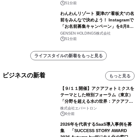
51分前
わんわんリゾート 粟津の"看板犬"の名
前をみんなで決めよう！ Instagramで
「お名前募集キャンペーン」を8月8日
(土)より開催
GENSEN HOLDINGS株式会社
51分前
ライフスタイルの新着をもっと見る
ビジネスの新着
もっと見る
【９/１１開催】アクアフォトミクスを
テーマとした特別フォーラム（東京）
「分野を超える水の世界：アクアフォ
トミクスが切り拓く新しい科学の地
株式会社エバートロン
平」を開催
6分前
2026年を代表するSaaS導入事例を募
集 「SUCCESS STORY AWARD
2026 Autumn byデジタル化の窓口」