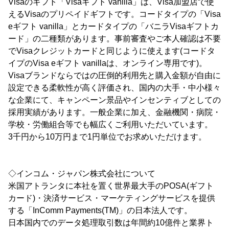
Visaのギフト「Visaギフト vanilla」は、Visa加盟店で使
えるVisaのプリペイドギフトです。コードタイプの「Visa
eギフト vanilla」とカードタイプの「バニラVisaギフトカ
ード」の二種類があります。事前審査やご本人確認は不要
でVisaクレジットカードと同じように使えます(コードタ
イプのVisa eギフト vanillaは、オンライン専用です)。
Visaブランドならではの圧倒的利用先と購入金額が自由に
設定できる柔軟性が高く評価され、国内の大手・中小様々
な企業にて、キャンペーン景品やインセンティブとしての
採用実績があります。一般企業に加え、金融機関・病院・
学校・労働組合等でも幅広くご利用いただいています。
3千円から10万円まで1円単位でお求めいただけます。
◇インコム・ジャパン株式会社について
米国アトランタに本社を置く世界最大手のPOSA(ギフト
カード)・決済サービス・マーケティングサービスを提供
する「InComm Payments(TM)」の日本法人です。
日本国内でのデータ処理取引数は年間約10億件と業界ト