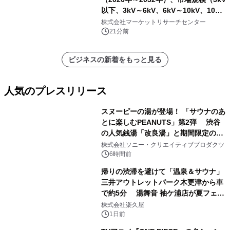
以下、3kV～6kV、6kV～10kV、10kV
超）・分析レポートを発表
株式会社マーケットリサーチセンター
21分前
ビジネスの新着をもっと見る
人気のプレスリリース
スヌーピーの湯が登場！ 「サウナのあ
とに楽しむPEANUTS」第2弾 渋谷
の人気銭湯「改良湯」と期間限定のコ
1
ラボレーション サウナイキタイコラ
株式会社ソニー・クリエイティブプロダクツ
ボグッズも発売決定！
6時間前
帰りの渋滞を避けて「温泉＆サウナ」
三井アウトレットパーク木更津から車
で約5分 湯舞音 袖ケ浦店が夏フェア
2
メニューを提供
株式会社楽久屋
1日前