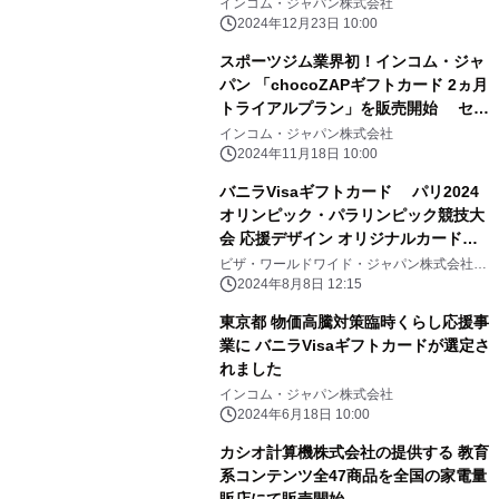
インコム・ジャパン株式会社
2024年12月23日 10:00
スポーツジム業界初！インコム・ジャ
パン 「chocoZAPギフトカード 2ヵ月
トライアルプラン」を販売開始 セブ
ン-イレブンで販売を記念したキャンペ
インコム・ジャパン株式会社
ーンも実施
2024年11月18日 10:00
バニラVisaギフトカード パリ2024
オリンピック・パラリンピック競技大
会 応援デザイン オリジナルカード販
売のお知らせ
ビザ・ワールドワイド・ジャパン株式会社、
インコム・ジャパン株式会社
2024年8月8日 12:15
東京都 物価高騰対策臨時くらし応援事
業に バニラVisaギフトカードが選定さ
れました
インコム・ジャパン株式会社
2024年6月18日 10:00
カシオ計算機株式会社の提供する 教育
系コンテンツ全47商品を全国の家電量
販店にて販売開始