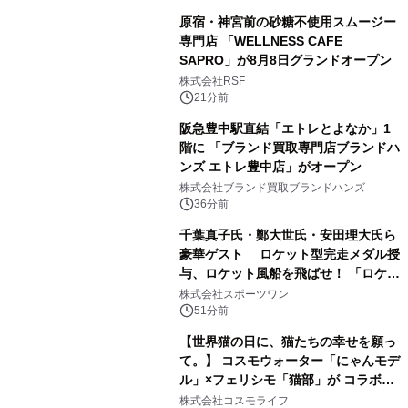
原宿・神宮前の砂糖不使用スムージー
専門店 「WELLNESS CAFE
SAPRO」が8月8日グランドオープン
株式会社RSF
21分前
阪急豊中駅直結「エトレとよなか」1
階に 「ブランド買取専門店ブランドハ
ンズ エトレ豊中店」がオープン
株式会社ブランド買取ブランドハンズ
36分前
千葉真子氏・鄭大世氏・安田理大氏ら
豪華ゲスト ロケット型完走メダル授
与、ロケット風船を飛ばせ！ 「ロケッ
トマラソン2026」開催
株式会社スポーツワン
51分前
【世界猫の日に、猫たちの幸せを願っ
て。】 コスモウォーター「にゃんモデ
ル」×フェリシモ「猫部」が コラボキ
ャンペーンを実施
株式会社コスモライフ