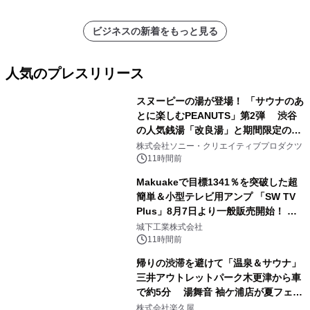
ビジネスの新着をもっと見る
人気のプレスリリース
スヌーピーの湯が登場！ 「サウナのあ
とに楽しむPEANUTS」第2弾 渋谷
の人気銭湯「改良湯」と期間限定のコ
1
ラボレーション サウナイキタイコラ
株式会社ソニー・クリエイティブプロダクツ
ボグッズも発売決定！
11時間前
Makuakeで目標1341％を突破した超
簡単＆小型テレビ用アンプ 「SW TV
Plus」8月7日より一般販売開始！ ケ
2
ーブル1本つなぐだけ、テレビの音が
城下工業株式会社
ぐっと豊かに
11時間前
帰りの渋滞を避けて「温泉＆サウナ」
三井アウトレットパーク木更津から車
で約5分 湯舞音 袖ケ浦店が夏フェア
3
メニューを提供
株式会社楽久屋