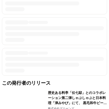
この発行者のリリース
歴史ある料亭「伝七邸」とのコラボレ
ーション第二弾しゃぶしゃぶと日本料
理「津みやび」にて、 黒毛和牛ビーフ
シチュー御膳を5月11日から期間限定
株式会社グリーンズ