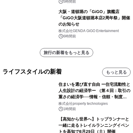
森」の握り寿司プラン
5時間前
大阪・道頓堀の「GiGO」旗艦店
「GiGO大阪道頓堀本店2周年祭」開催
のお知らせ
株式会社GENDA GiGO Entertainment
6時間前
旅行の新着をもっと見る
ライフスタイルの新着
もっと見る
住まいを選び直す自由 ー住宅流動性と
人生設計の経済学ー （第４回：取引の
重さの経済学──情報・信頼・制度を
PropTechはどう組み替えるか）｜
株式会社property technologies
PropTech-Lab
1時間前
【高知から世界へ】トップランナーと
一緒に走るトレイルランニングイベン
トを高知で8月29日（土）開催