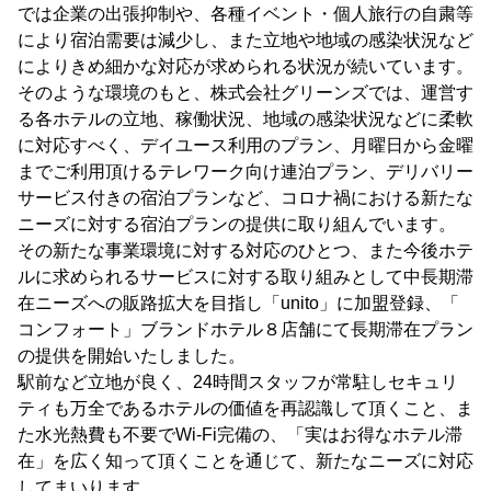
では企業の出張抑制や、各種イベント・個人旅行の自粛等
により宿泊需要は減少し、また立地や地域の感染状況など
によりきめ細かな対応が求められる状況が続いています。
そのような環境のもと、株式会社グリーンズでは、運営す
る各ホテルの立地、稼働状況、地域の感染状況などに柔軟
に対応すべく、デイユース利用のプラン、月曜日から金曜
までご利用頂けるテレワーク向け連泊プラン、デリバリー
サービス付きの宿泊プランなど、コロナ禍における新たな
ニーズに対する宿泊プランの提供に取り組んでいます。
その新たな事業環境に対する対応のひとつ、また今後ホテ
ルに求められるサービスに対する取り組みとして中長期滞
在ニーズへの販路拡大を目指し「unito」に加盟登録、「
コンフォート」ブランドホテル８店舗にて長期滞在プラン
の提供を開始いたしました。
駅前など立地が良く、24時間スタッフが常駐しセキュリ
ティも万全であるホテルの価値を再認識して頂くこと、ま
た水光熱費も不要でWi-Fi完備の、「実はお得なホテル滞
在」を広く知って頂くことを通じて、新たなニーズに対応
してまいります。