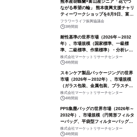
熊本産胡蝶蘭×富山産ジニア「花でつ
ながる希望の輪」 熊本復興支援チャリ
ティーワークショップを8月9日、富
山・射水で開催
フラワーライフ振興協議会
3時間前
耐性基準の世界市場（2026年～2032
年）、市場規模（国家標準、一級標
準、二級標準、作業標準）・分析レポ
ートを発表
株式会社マーケットリサーチセンター
4時間前
スキンケア製品パッケージングの世界
市場（2026年～2032年）、市場規模
（ガラス包装、金属包装、プラスチッ
ク包装、その他）・分析レポートを発
株式会社マーケットリサーチセンター
表
4時間前
PPS集塵バッグの世界市場（2026年～
2032年）、市場規模（円筒形フィルタ
ーバッグ、平袋型フィルターバッグ、
プリーツフィルターバッグ、その
株式会社マーケットリサーチセンター
他）・分析レポートを発表
4時間前