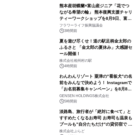
熊本産胡蝶蘭×富山産ジニア「花でつ
ながる希望の輪」 熊本復興支援チャリ
ティーワークショップを8月9日、富
山・射水で開催
フラワーライフ振興協議会
3時間前
夏を遊び尽くせ！道の駅足柄金太郎の
ふるさと 「金太郎の夏休み」大感謝セ
ール開催！
株式会社相州村の駅
4時間前
わんわんリゾート 粟津の"看板犬"の名
前をみんなで決めよう！ Instagramで
「お名前募集キャンペーン」を8月8日
(土)より開催
GENSEN HOLDINGS株式会社
5時間前
淡路島、旅行者が「絶対に食べて」と
すすめたくなるお寿司 お寿司も温泉も
プールも"自分たちだけ"の貸切宿で 1
日1組限定「岩屋温泉 絵島別庭 海と
株式会社ぷらど