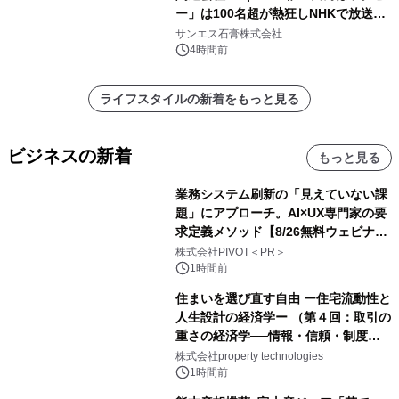
ー」は100名超が熱狂しNHKで放送さ
れました。
サンエス石膏株式会社
4時間前
ライフスタイルの新着をもっと見る
ビジネスの新着
もっと見る
業務システム刷新の「見えていない課
題」にアプローチ。AI×UX専門家の要
求定義メソッド【8/26無料ウェビナ
ー】株式会社PIVOT
株式会社PIVOT＜PR＞
1時間前
住まいを選び直す自由 ー住宅流動性と
人生設計の経済学ー （第４回：取引の
重さの経済学──情報・信頼・制度を
PropTechはどう組み替えるか）｜
株式会社property technologies
PropTech-Lab
1時間前