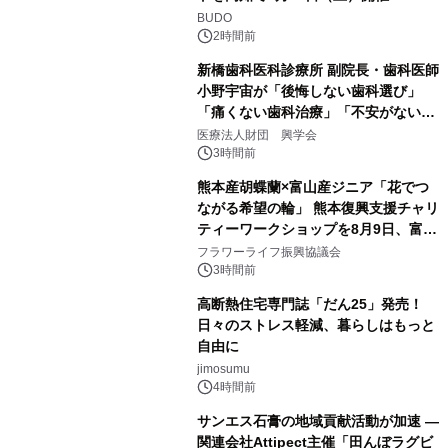
BUDO
2時間前
新橋歯科医科診療所 副院長・歯科医師
小野宇宙が「後悔しない歯科選び」
「痛くない歯科治療」「不安がない治
療計画」をテーマに専門監修
医療法人財団 興学会
3時間前
熊本産胡蝶蘭×富山産ジニア「花でつ
ながる希望の輪」 熊本復興支援チャリ
ティーワークショップを8月9日、富
山・射水で開催
フラワーライフ振興協議会
3時間前
高断熱住宅専門誌「だん25」発売！
日々のストレス軽減、暮らしはもっと
自由に
jimosumu
4時間前
サンエス石膏の地域貢献活動が加速 ―
関連会社Attipect主催「田んぼラグビ