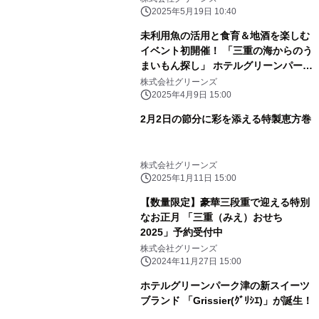
販売
2025年5月19日 10:40
未利用魚の活用と食育＆地酒を楽しむ
イベント初開催！ 「三重の海からのう
まいもん探し」 ホテルグリーンパーク
津 × マルゴ水産 × 日本食研
株式会社グリーンズ
2025年4月9日 15:00
2月2日の節分に彩を添える特製恵方巻
株式会社グリーンズ
2025年1月11日 15:00
【数量限定】豪華三段重で迎える特別
なお正月 「三重（みえ）おせち
2025」予約受付中
株式会社グリーンズ
2024年11月27日 15:00
ホテルグリーンパーク津の新スイーツ
ブランド 「Grissier(ｸﾞﾘｼｴ)」が誕生！