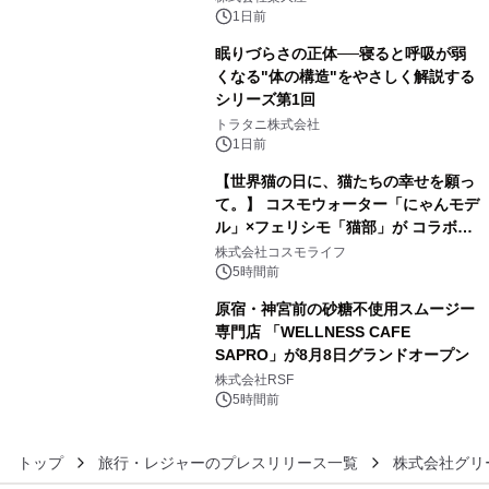
1日前
眠りづらさの正体──寝ると呼吸が弱
くなる"体の構造"をやさしく解説する
シリーズ第1回
4
トラタニ株式会社
1日前
【世界猫の日に、猫たちの幸せを願っ
て。】 コスモウォーター「にゃんモデ
ル」×フェリシモ「猫部」が コラボキ
5
ャンペーンを実施
株式会社コスモライフ
5時間前
原宿・神宮前の砂糖不使用スムージー
専門店 「WELLNESS CAFE
SAPRO」が8月8日グランドオープン
6
株式会社RSF
5時間前
トップ
旅行・レジャーのプレスリリース一覧
株式会社グリ