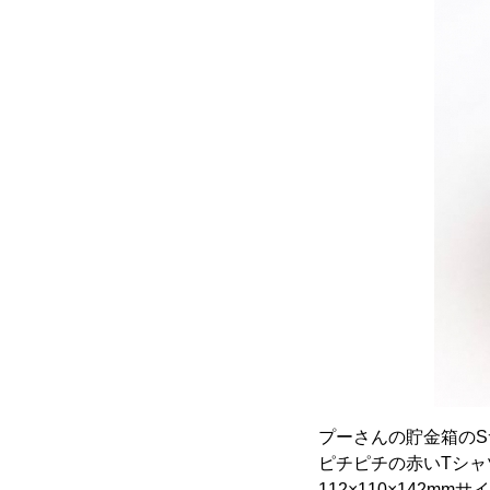
プーさんの貯金箱のS
ピチピチの赤いTシ
112×110×142