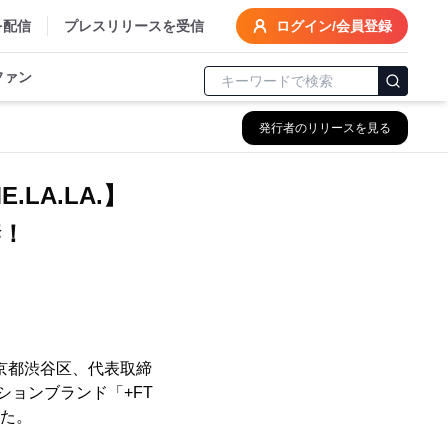
を配信
プレスリリースを受信
ログイン/会員登録
ファン
発行者のリリースを見る
LA.LA.】
禁！
京都渋谷区、代表取締
ションブランド「+FT
した。