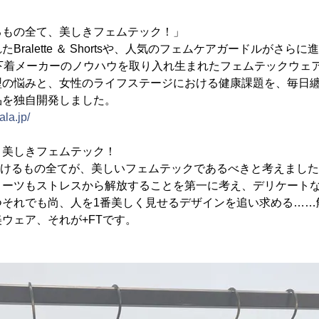
るもの全て、美しきフェムテック！」
Bralette ＆ Shortsや、人気のフェムケアガードルがさら
下着メーカーのノウハウを取り入れ生まれたフェムテックウェ
型の悩みと、女性のライフステージにおける健康課題を、毎日
品を独自開発しました。
la.jp/
、美しきフェムテック！
付けるもの全てが、美しいフェムテックであるべきと考えまし
ョーツもストレスから解放することを第一に考え、デリケート
つそれでも尚、人を1番美しく見せるデザインを追い求める……
ウェア、それが+FTです。