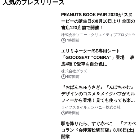
人気のプレスリリース
PEANUTS BOOK FAIR 2026が スヌ
ーピーの誕生日の8月10日より 全国の
書店123店舗で開催！
1
株式会社ソニー・クリエイティブプロダクツ
7時間前
エリミネーター/SE専用シート
「GOODSEAT “COBRA”」登場 表
皮4種で愛車を自分色に
2
株式会社グッズ
4時間前
『おぱんちゅうさぎ』『んぽちゃむ』
デザインのコスメ＆メイクパフがミル
フィーから登場！見ても使っても楽し
3
い、ポップでキュートなコレクショ
ライフスタイルカンパニー株式会社
ン。
8時間前
駅を降りたら、すぐ赤べこ 「アカベ
コランド会津若松駅前店」8月8日(土)
開業