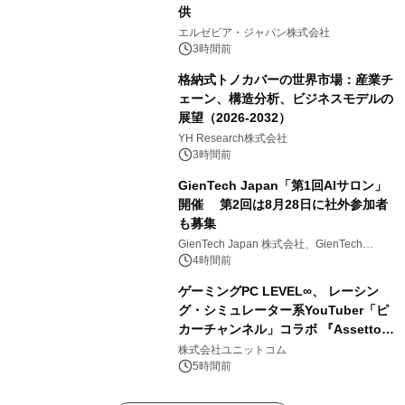
供
エルゼビア・ジャパン株式会社
3時間前
格納式トノカバーの世界市場：産業チ
ェーン、構造分析、ビジネスモデルの
展望（2026-2032）
YH Research株式会社
3時間前
GienTech Japan「第1回AIサロン」
開催 第2回は8月28日に社外参加者
も募集
GienTech Japan 株式会社、GienTech
Consulting Japan 株式会社
4時間前
ゲーミングPC LEVEL∞、 レーシン
グ・シミュレーター系YouTuber「ピ
カーチャンネル」コラボ 『Assetto
Corsa EVO』推奨パソコン販売中
株式会社ユニットコム
5時間前