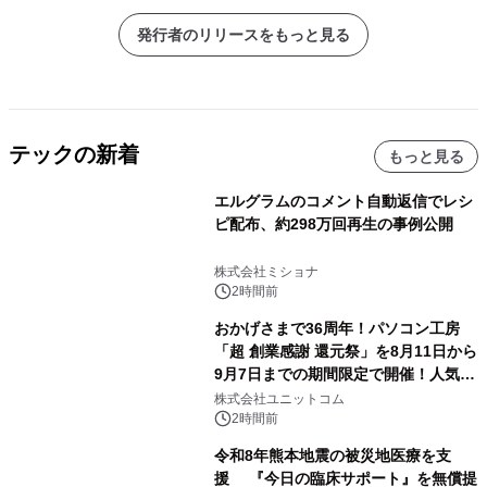
発行者のリリースをもっと見る
テックの新着
もっと見る
エルグラムのコメント自動返信でレシ
ピ配布、約298万回再生の事例公開
株式会社ミショナ
2時間前
おかげさまで36周年！パソコン工房
「超 創業感謝 還元祭」を8月11日から
9月7日までの期間限定で開催！人気の
ゲーミングPCや高性能ノートPCなど
株式会社ユニットコム
対象iiyama PCのご購入で最大3万円分
2時間前
相当を還元
令和8年熊本地震の被災地医療を支
援 『今日の臨床サポート』を無償提