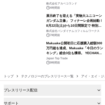
4
株式会社アカベコランド
4時間前
展示終了を迎える「実物大ユニコーン
ガンダム立像」 フィナーレ企画始動！
8月22日(土)から10日間限定で 特別映
5
像『UNICORN GUNDAM Statue ―
株式会社バンダイナムコフィルムワークス
BEYOND POSSIBILITY ―』を上映！
7時間前
Makuake公開初日に応援購入総額300
万円超を達成、Makuake「今日のラン
キング」総合3位も獲得。 YECHAN音
6
浴シンギングボウル第2弾の大型サイ
Japan Top Trade
ズ（XL・2XL・3XL）を先行販売中
9時間前
トップ
テクノロジーのプレスリリース一覧
アイ・エイ・ジ
プレスリリース配信
サポート