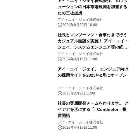
アイ・エイ・ジェイ株式会社、 AIソリ
ューションの日本市場展開を加速する
ため三社提携
アイ・エイ・ジェイ株式会社
2024年9月30日 10:00
社長とマンツーマン・食事付きで行う
カジュアル面談を実施！ アイ・エイ・
ジェイ、システムエンジニア等の経験
者を募集
アイ・エイ・ジェイ株式会社
2024年3月15日 11:00
アイ・エイ・ジェイ、 エンジニア向け
の採用サイトを2023年2月にオープン
アイ・エイ・ジェイ株式会社
2023年2月9日 11:00
社長の専属開発チームを作ります。 ア
イデアを形にする「i-Conductor」提
供開始
アイ・エイ・ジェイ株式会社
2022年4月19日 11:00