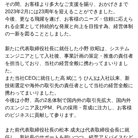
その間、お客様より多大なご支援を賜り、おかげさまで
2023年2月には23周年を迎えることができました。
今後、更なる飛躍を遂げ、お客様のニーズ・信頼に応えら
れる企業として持続的な発展と向上を目指す為、経営体制
の一新を図ることとしました。
新たに代表取締役社長に就任した小野 欣昭は、システム
エンジニアとして入社後、事業計画の策定・推進の責任者
を担当しており、当社の経営全般に携わってまいりまし
た。
また当社CEOに就任した高 斌(こう ひん)は入社以来、新
技術選定や海外の取引先の責任者として当社の経営全般に
携わってまいりました。
今後は小野、高の2名体制で国内外の取引先拡大、国内外
のエンジニア及びPM、PLの採用・育成に注力し、お客様
のビジネスに貢献して参ります。
また前代表取締役社長の松本 成夫は代表取締役会長に就
任し、新社長のサポートを担いつつ、経営アドバイスなど