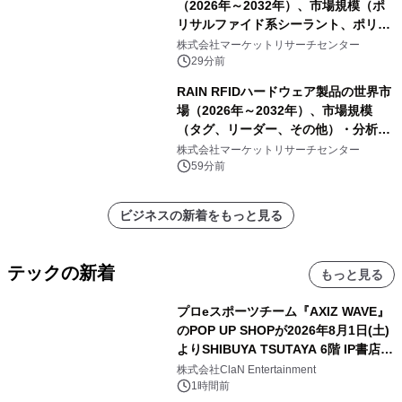
（2026年～2032年）、市場規模（ポ
リサルファイド系シーラント、ポリチ
オエーテル系シーラント、シリコーン
株式会社マーケットリサーチセンター
系シーラント、その他）・分析レポー
29分前
トを発表
RAIN RFIDハードウェア製品の世界市
場（2026年～2032年）、市場規模
（タグ、リーダー、その他）・分析レ
ポートを発表
株式会社マーケットリサーチセンター
59分前
ビジネスの新着をもっと見る
テックの新着
もっと見る
プロeスポーツチーム『AXIZ WAVE』
のPOP UP SHOPが2026年8月1日(土)
よりSHIBUYA TSUTAYA 6階 IP書店で
開催決定！！
株式会社ClaN Entertainment
1時間前