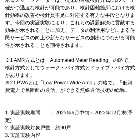
水道スマートメーターは、従来の目視検針方式に比べ、正
確かつ迅速な検針が可能であり、検針困難箇所における検
針効率の改善や検針員不足に対応する有力な手段となりま
す。今回の実証実験により、これらの課題解決に貢献する
効果が示されることに加え、データの利活用などによる住
民サービスの向上や新たなサービスの創出につながる可能
性が示されることも期待されます。
※1 AMR方式とは「Automated Meter Reading」の略で、
検針方式としてウォーク・バイ方式とドライブ・バイ方式
があります。
※2 LPWAとは「Low Power Wide Area」の略で、「低消
費電力で長距離の通信」ができる無線通信技術の総称。
1. 実証実験期間 ：2023年6月中旬～2023年12月末(予
定)
2. 実証実験対象戸数：約90戸
3. 実証実験内容