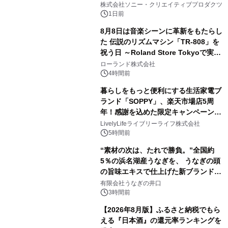
ラボレーション サウナイキタイコラ
株式会社ソニー・クリエイティブプロダクツ
ボグッズも発売決定！
1日前
8月8日は音楽シーンに革新をもたらし
た 伝説のリズムマシン「TR-808」を
祝う日 ～Roland Store Tokyoで実機
3
を展示しての 記念キャンペーンを開
ローランド株式会社
催 英国ラジオ「NTS」の 特別プログ
4時間前
ラムや、「TR-808」を愛する伝説的
暮らしをもっと便利にする生活家電ブ
アーティストを フィーチャーしたアニ
ランド「SOPPY」、楽天市場店5周
メーションを公開～
年！感謝を込めた限定キャンペーンを
4
8月10日より開催
LivelyLifeライブリーライフ株式会社
5時間前
“素材の次は、たれで勝負。”全国約
5％の浜名湖産うなぎを、 うなぎの頭
の旨味エキスで仕上げた新ブランド
5
「井口の誉」誕生
有限会社うなぎの井口
3時間前
【2026年8月版】ふるさと納税でもら
える『日本酒』の還元率ランキングを