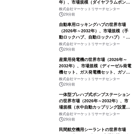
年）、市場規模（ダイヤフラムポン
プ、ペリスタルティックポンプ、その
株式会社マーケットリサーチセンター
他）・分析レポートを発表
29分前
自動車用ロッキングハブの世界市場
（2026年～2032年）、市場規模（手
動ロックハブ、自動ロックハブ）・分
析レポートを発表
株式会社マーケットリサーチセンター
29分前
産業用発電機の世界市場（2026年～
2032年）、市場規模（ディーゼル発電
機セット、ガス発電機セット、ガソリ
ン発電機セット、風力タービン、太陽
株式会社マーケットリサーチセンター
光発電機セット、その他）・分析レポ
29分前
ートを発表
一体型プレハブ式ポンプステーション
の世界市場（2026年～2032年）、市
場規模（水中自動カップリング設置、
陸上設置）・分析レポートを発表
株式会社マーケットリサーチセンター
29分前
民間航空機用シーラントの世界市場