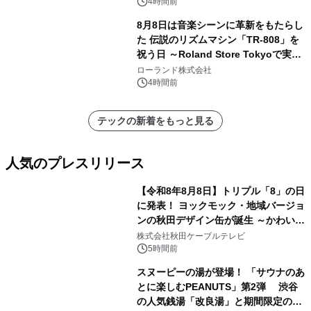
4時間前
8月8日は音楽シーンに革新をもたらし
た 伝説のリズムマシン「TR-808」を
祝う日 ～Roland Store Tokyoで実機
を展示しての 記念キャンペーンを開
ローランド株式会社
催 英国ラジオ「NTS」の 特別プログ
4時間前
ラムや、「TR-808」を愛する伝説的
アーティストを フィーチャーしたアニ
テックの新着をもっと見る
メーションを公開～
人気のプレスリリース
【令和8年8月8日】トリプル「8」の日
に発表！ ヨックモック・地域バージョ
ンの秋田デザイン缶が誕生 ～かわいい
1
秋田犬の子犬と秋田の四季と名所を巡
株式会社秋田ケーブルテレビ
るパッケージ～ 9月1日(火)秋田県内で
5時間前
販売開始
スヌーピーの湯が登場！ 「サウナのあ
とに楽しむPEANUTS」第2弾 渋谷
の人気銭湯「改良湯」と期間限定のコ
2