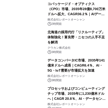
コパッケージド・オプティクス
（CPO）市場、2035年28億8,700万米
ドルへ拡大、CAGR36.2％｜AIデータ
センター・高速光通信需要が成長を加
株式会社レポートオーシャン
速
2時間前
北海道の採用代行「リクルーティブ」
体制強化！富良野・ニセコの人手不足
を解消
クウカン株式会社
3時間前
データコンバータIC市場、2035年141
億米ドルへ成長｜CAGR6.4％、AI・
5G・IoT需要が市場拡大を加速
株式会社レポートオーシャン
3時間前
プロセッサおよびコンピューティング
チップ市場、2035年に1,230億米ドル
へ｜CAGR 20.8％、AI・データセンタ
ー需要が成長を牽引
株式会社レポートオーシャン