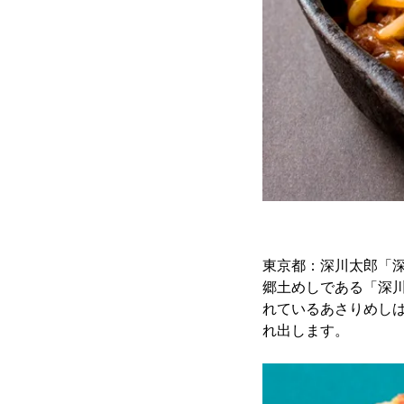
東京都：深川太郎「深川
郷土めしである「深
れているあさりめし
れ出します。