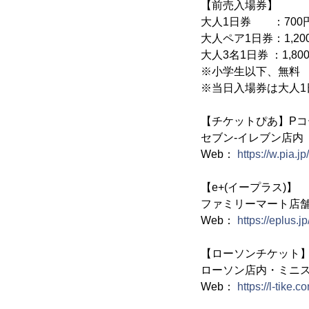
【前売入場券】
大人1日券 ：700
大人ペア1日券：1,20
大人3名1日券 ：1,80
※小学生以下、無料
※当日入場券は大人1日
【チケットぴあ】Pコード
セブン‐イレブン店
Web：
https://w.pia.jp
【e+(イープラス)】
ファミリーマート店
Web：
https://eplus.j
【ローソンチケット】L
ローソン店内・ミニス
Web：
https://l-tike