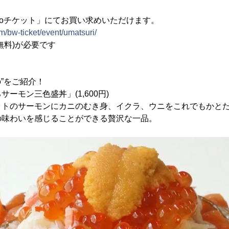
】
Wooチケット」にてお買い求めいただけます。
com/bw-ticket/event/umatsuri/
無料)が必要です
の”をご紹介！
ーモン三色盛丼」(1,600円)
ットのサーモンにカニのむき身、イクラ、ウニをこれでもかと
の味わいを感じることができる贅沢な一品。