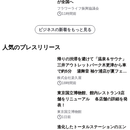
が全国へ
フラワーライフ振興協議会
11時間前
ビジネスの新着をもっと見る
人気のプレスリリース
帰りの渋滞を避けて「温泉＆サウナ」
三井アウトレットパーク木更津から車
で約5分 湯舞音 袖ケ浦店が夏フェア
1
メニューを提供
株式会社楽久屋
18時間前
東京国立博物館、館内レストラン3店
舗をリニューアル 各店舗の詳細を発
表！
2
東京国立博物館
1日前
進化したトータルステーションのエン