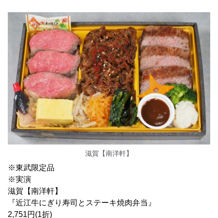
滋賀【南洋軒】
※東武限定品
※実演
滋賀【南洋軒】
『近江牛にぎり寿司とステーキ焼肉弁当』
2,751円(1折)