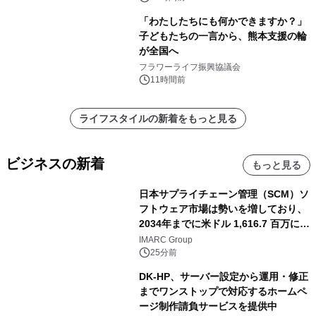
「わたしたちにも何かできますか？」
子どもたちの一言から、熊本支援の輪
が全国へ
フラワーライフ振興協議会
11時間前
ライフスタイルの新着をもっと見る
ビジネスの新着
もっと見る
日本サプライチェーン管理（SCM）ソ
フトウェア市場は勢いを増しており、
2034年までに米ドル 1,616.7 百万に達
し、CAGR 3.42%で成長すると予測
IMARC Group
25分前
DK-HP、サーバー設定から運用・修正
までワンストップで対応するホームペ
ージ制作請負サービスを提供中