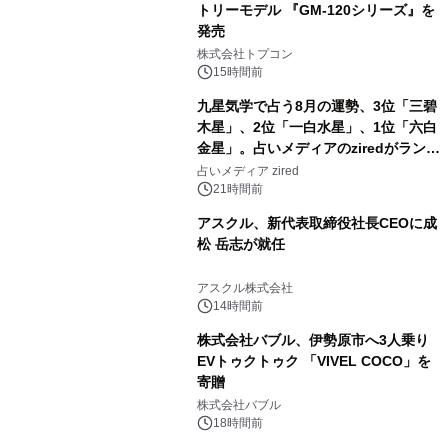
トリーモデル 『GM-120シリーズ』を
発売
3
株式会社トプコン
15時間前
九星気学で占う8月の運勢、3位「三碧
木星」、2位「一白水星」、1位「六白
金星」。占いメディアのziredがランキ
4
ングを発表
占いメディア zired
21時間前
アスクル、新代表取締役社長CEOに成
松 岳志が就任
5
アスクル株式会社
14時間前
株式会社バブル、伊勢原市へ3人乗り
EVトゥクトゥク 「VIVEL COCO」を
寄贈
6
株式会社バブル
18時間前