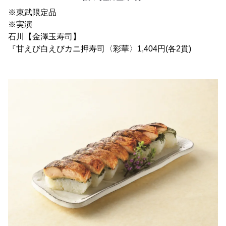
※東武限定品
※実演
石川【金澤玉寿司】
『甘えび白えびカニ押寿司〈彩華〉1,404円(各2貫)