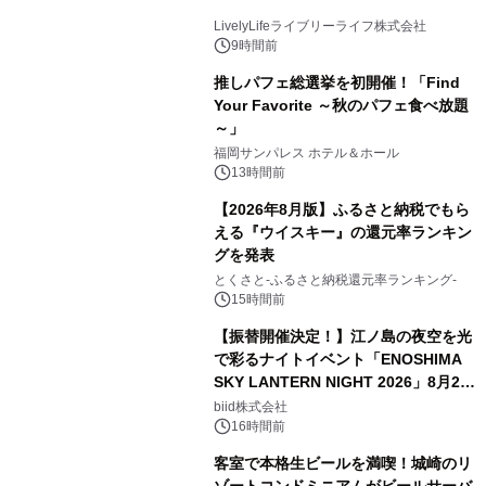
LivelyLifeライブリーライフ株式会社
9時間前
推しパフェ総選挙を初開催！「Find
Your Favorite ～秋のパフェ食べ放題
～」
福岡サンパレス ホテル＆ホール
13時間前
【2026年8月版】ふるさと納税でもら
える『ウイスキー』の還元率ランキン
グを発表
とくさと-ふるさと納税還元率ランキング-
15時間前
【振替開催決定！】江ノ島の夜空を光
で彩るナイトイベント「ENOSHIMA
SKY LANTERN NIGHT 2026」8月22
日(土)振替開催＆受付スタート！
biid株式会社
16時間前
客室で本格生ビールを満喫！城崎のリ