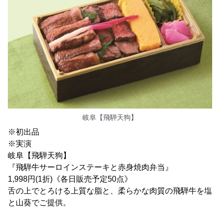
岐阜【飛騨天狗】
※初出品
※実演
岐阜【飛騨天狗】
『飛騨牛サーロインステーキと赤身焼肉弁当』
1,998円(1折)《各日販売予定50点》
舌の上でとろける上質な脂と、柔らかな肉質の飛騨牛を塩
と山葵でご提供。