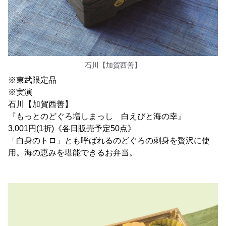
石川【加賀西善】
※東武限定品
※実演
石川【加賀西善】
『もっとのどぐろ増しまっし 白えびと海の幸』
3,001円(1折)《各日販売予定50点》
「白身のトロ」とも呼ばれるのどぐろの刺身を贅沢に使
用。海の恵みを堪能できるお弁当。