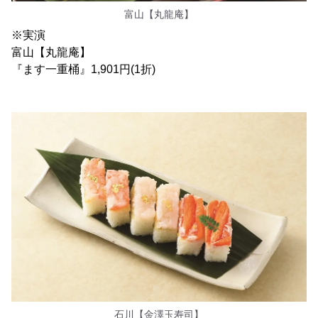
富山【丸龍庵】
※実演
富山【丸龍庵】
『ます一重桶』1,901円(1折)
石川【金澤玉寿司】