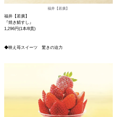
福井【若廣】
福井【若廣】
『焼き鯖すし』
1,296円(1本/8貫)
◆映え苺スイーツ 驚きの迫力