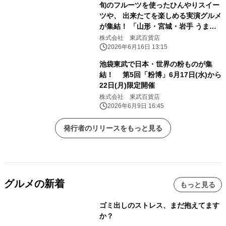
旬のフルーツを使ったひんやりスイー
ツや、 出来たてを楽しめる実演グルメ
が集結！ 「山形・宮城・岩手 うまい
ものめぐり」6月24日(水)から開催
株式会社 東武百貨店
2026年6月16日 13:15
池袋東武で日本・世界の粉ものが集
結！ 第5回「粉博」6月17日(水)から
22日(月)限定開催
株式会社 東武百貨店
2026年6月9日 16:45
発行者のリリースをもっと見る
グルメの新着
もっと見る
ゴミ出しのストレス、まだ抱えてます
か？