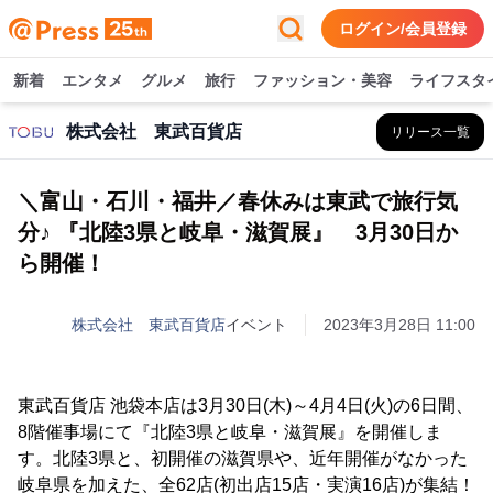
ログイン/会員登録
新着
エンタメ
グルメ
旅行
ファッション・美容
ライフスタ
株式会社 東武百貨店
リリース一覧
＼富山・石川・福井／春休みは東武で旅行気
分♪ 『北陸3県と岐阜・滋賀展』 3月30日か
ら開催！
株式会社 東武百貨店
イベント
2023年3月28日 11:00
東武百貨店 池袋本店は3月30日(木)～4月4日(火)の6日間、
8階催事場にて『北陸3県と岐阜・滋賀展』を開催しま
す。北陸3県と、初開催の滋賀県や、近年開催がなかった
岐阜県を加えた、全62店(初出店15店・実演16店)が集結！