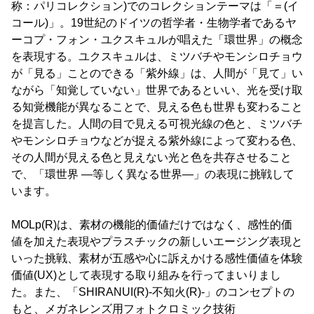
称：パリコレクション)でのコレクションテーマは「＝(イ
コール)」。19世紀のドイツの哲学者・生物学者であるヤ
ーコプ・フォン・ユクスキュルが唱えた「環世界」の概念
を表現する。ユクスキュルは、ミツバチやモンシロチョウ
が「見る」ことのできる「紫外線」は、人間が「見て」い
ながら「知覚していない」世界であるといい、光を受け取
る知覚機能が異なることで、見える色も世界も変わること
を提言した。人間の目で見える可視光線の色と、ミツバチ
やモンシロチョウなどが捉える紫外線によって変わる色、
その人間が見える色と見えない光と色を共存させること
で、「環世界 ―等しく異なる世界―」の表現に挑戦して
います。
MOLp(R)は、素材の機能的価値だけではなく、感性的価
値を加えた表現やプラスチックの新しいエージング表現と
いった挑戦、素材が五感や心に訴えかける感性価値を体験
価値(UX)として表現する取り組みを行ってまいりまし
た。また、「SHIRANUI(R)-不知火(R)-」のコンセプトの
もと、メガネレンズ用フォトクロミック技術