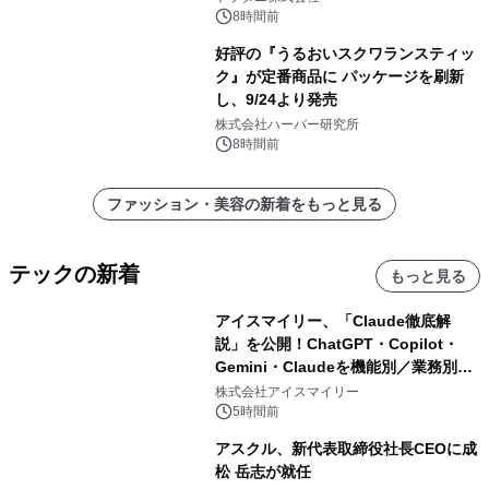
8時間前
好評の『うるおいスクワランスティッ
ク』が定番商品に パッケージを刷新
し、9/24より発売
株式会社ハーバー研究所
8時間前
ファッション・美容の新着をもっと見る
テックの新着
もっと見る
アイスマイリー、「Claude徹底解
説」を公開！ChatGPT・Copilot・
Gemini・Claudeを機能別／業務別に
比較―自社に合う生成AIの選び方がわ
株式会社アイスマイリー
かる実践ガイド
5時間前
アスクル、新代表取締役社長CEOに成
松 岳志が就任