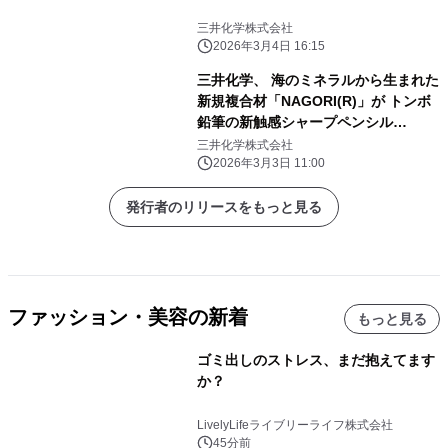
三井化学株式会社
2026年3月4日 16:15
三井化学、 海のミネラルから生まれた
新規複合材「NAGORI(R)」が トンボ
鉛筆の新触感シャープペンシル
「FUMI」に採用
三井化学株式会社
2026年3月3日 11:00
発行者のリリースをもっと見る
ファッション・美容の新着
もっと見る
ゴミ出しのストレス、まだ抱えてます
か？
LivelyLifeライブリーライフ株式会社
45分前