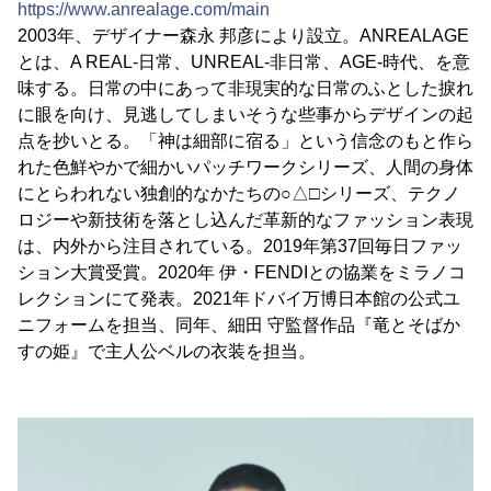
https://www.anrealage.com/main
2003年、デザイナー森永 邦彦により設立。ANREALAGE
とは、A REAL-日常、UNREAL-非日常、AGE-時代、を意
味する。日常の中にあって非現実的な日常のふとした捩れ
に眼を向け、見逃してしまいそうな些事からデザインの起
点を抄いとる。「神は細部に宿る」という信念のもと作ら
れた色鮮やかで細かいパッチワークシリーズ、人間の身体
にとらわれない独創的なかたちの○△□シリーズ、テクノ
ロジーや新技術を落とし込んだ革新的なファッション表現
は、内外から注目されている。2019年第37回毎日ファッ
ション大賞受賞。2020年 伊・FENDIとの協業をミラノコ
レクションにて発表。2021年ドバイ万博日本館の公式ユ
ニフォームを担当、同年、細田 守監督作品『竜とそばか
すの姫』で主人公ベルの衣装を担当。