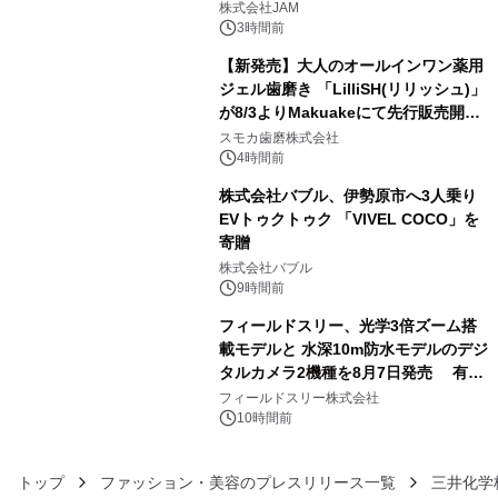
GR 4車種の FUNBOO(ミニカー)付き
株式会社JAM
メニューが展開されます
3時間前
【新発売】大人のオールインワン薬用
ジェル歯磨き 「LilliSH(リリッシュ)」
が8/3よりMakuakeにて先行販売開
4
始！
スモカ歯磨株式会社
4時間前
株式会社バブル、伊勢原市へ3人乗り
EVトゥクトゥク 「VIVEL COCO」を
寄贈
5
株式会社バブル
9時間前
フィールドスリー、光学3倍ズーム搭
載モデルと 水深10m防水モデルのデジ
タルカメラ2機種を8月7日発売 有効
6
約1300万画素、用途別に選べるコンデ
フィールドスリー株式会社
ジ新登場
10時間前
トップ
ファッション・美容のプレスリリース一覧
三井化学