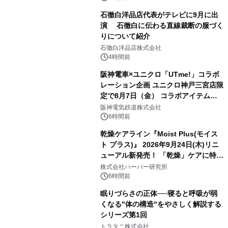
石徹白洋品店代表がテレビに9月に出
演 石徹白に伝わる直線裁断の服づく
りについて紹介
石徹白洋品店株式会社
4時間前
阪神電車×ユニクロ「UTme!」コラボ
レーション企画 ユニクロ神戸三宮店限
定で8月7日（金） コラボアイテムが
発売決定！
阪神電気鉄道株式会社
6時間前
乾燥ケアライン『Moist Plus(モイス
ト プラス)』 2026年9月24日(木)リニ
ューアル新発売！ 「乾燥」ケアに特化
し、ライン使いで潤いに満ちた肌へ
株式会社ハーバー研究所
6時間前
眠りづらさの正体──寝ると呼吸が弱
くなる"体の構造"をやさしく解説する
シリーズ第1回
トラタニ株式会社