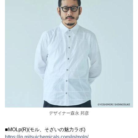
デザイナー森永 邦彦
■MOLp(R)(モル、そざいの魅力ラボ)
https://jp.mitsuichemicals.com/jp/molp/