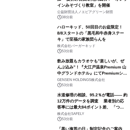
インみそづくり教室」を開催
公益財団法人ノエビアグリーン財団
38分前
ハローキッド、50回目のお盆限定！
8/8スタートの「黒毛和牛赤身ステー
キ」で至福の家族団らんを
株式会社バーガーキッド
53分前
飲み放題もカラオケも”楽しいが、ぜ
んぶ込み”！『大江戸温泉Premium 山
中グランドホテル』にてPremiumシリ
ーズ初のオールインクルーシブ導入
GENSEN HOLDINGS株式会社
53分前
水道修理の相談、95.2％が電話―― 約
12万件のデータを調査 業者別の応
答率には最大84ポイント差、 「つな
がりやすさ」も選定基準に
株式会社SAFELY
53分前
「黒い海苔の日」制定記念のご案内