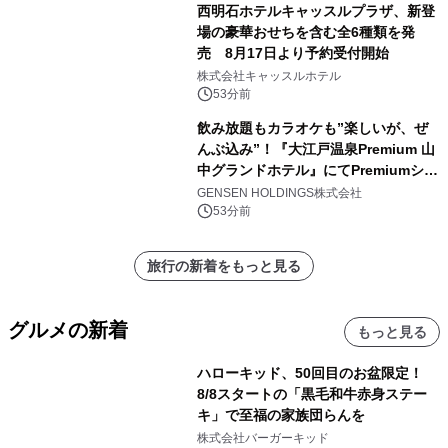
西明石ホテルキャッスルプラザ、新登
場の豪華おせちを含む全6種類を発
売 8月17日より予約受付開始
株式会社キャッスルホテル
53分前
飲み放題もカラオケも”楽しいが、ぜ
んぶ込み”！『大江戸温泉Premium 山
中グランドホテル』にてPremiumシリ
ーズ初のオールインクルーシブ導入
GENSEN HOLDINGS株式会社
53分前
旅行の新着をもっと見る
グルメの新着
もっと見る
ハローキッド、50回目のお盆限定！
8/8スタートの「黒毛和牛赤身ステー
キ」で至福の家族団らんを
株式会社バーガーキッド