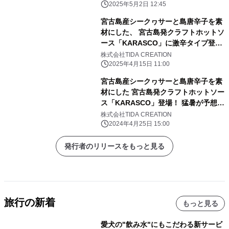
り発売！
2025年5月2日 12:45
宮古島産シークヮサーと島唐辛子を素
材にした、 宮古島発クラフトホットソ
ース「KARASCO」に激辛タイプ登
場！ 激辛好きにたまらない辛さに調
株式会社TIDA CREATION
合！
2025年4月15日 11:00
宮古島産シークヮサーと島唐辛子を素
材にした 宮古島発クラフトホットソー
ス「KARASCO」登場！ 猛暑が予想さ
れる夏本番に向けて販売促進を実施
株式会社TIDA CREATION
2024年4月25日 15:00
発行者のリリースをもっと見る
旅行の新着
もっと見る
愛犬の"飲み水"にもこだわる新サービ