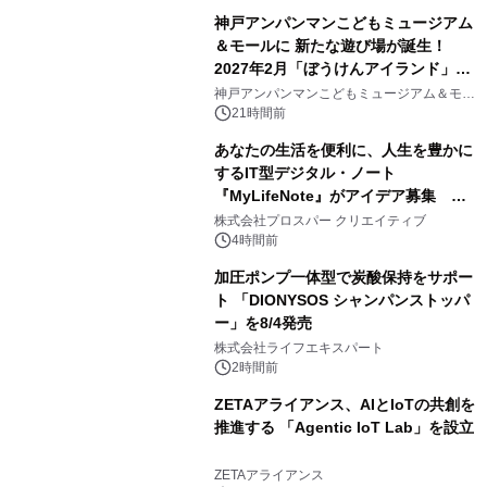
神戸アンパンマンこどもミュージアム
＆モールに 新たな遊び場が誕生！
2027年2月「ぼうけんアイランド」が
3
オープン
神戸アンパンマンこどもミュージアム＆モー
ル
21時間前
あなたの生活を便利に、人生を豊かに
するIT型デジタル・ノート
『MyLifeNote』がアイデア募集 優
4
秀賞100名に1年間無償試用
株式会社プロスパー クリエイティブ
4時間前
加圧ポンプ一体型で炭酸保持をサポー
ト 「DIONYSOS シャンパンストッパ
ー」を8/4発売
5
株式会社ライフエキスパート
2時間前
ZETAアライアンス、AIとIoTの共創を
推進する 「Agentic IoT Lab」を設立
6
ZETAアライアンス