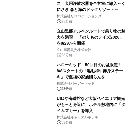
ス 犬用浄軟水器を全客室に導入～く
にさき 森と海のドッグリゾート～
株式会社リロバケーションズ
23分前
立山黒部アルペンルートで乗り物の魅
力を満喫 「のりものデイズ2026」
を8/29から開催
立山黒部貫光株式会社
23分前
ハローキッド、50回目のお盆限定！
8/8スタートの「黒毛和牛赤身ステー
キ」で至福の家族団らんを
株式会社バーガーキッド
53分前
USJや海遊館など大阪ベイエリア観光
がもっと身近に ホテル敷地内に「タ
イムズカー」を導入
株式会社キャッスルホテル
53分前