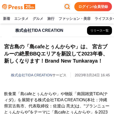
ログイン/会員登録
新着
エンタメ
グルメ
旅行
ファッション・美容
ライフスタ
株式会社TIDA CREATION
リリース一覧
宮古島の「島cafeとぅんからや」は、 宮古ブ
ルーの絶景BBQエリアを新設して2023年春、
新しくなります！Brand New Tunkaraya！
株式会社TIDA CREATION
サービス
2023年3月24日 16:45
飲食業「島cafeとぅんからや」や物販「南国雑貨TIDA(テ
ィダ)」を展開する株式会社TIDA CREATION(本社：沖縄
県宮古島市、代表取締役：佐渡山 亮太)は、“ブランニュー
とぅんからや”をテーマに「島cafeとぅんからや」を2023