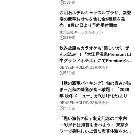
53分前
西明石ホテルキャッスルプラザ、新登
場の豪華おせちを含む全6種類を発
売 8月17日より予約受付開始
株式会社キャッスルホテル
53分前
飲み放題もカラオケも”楽しいが、ぜ
んぶ込み”！『大江戸温泉Premium 山
中グランドホテル』にてPremiumシリ
ーズ初のオールインクルーシブ導入
GENSEN HOLDINGS株式会社
53分前
【秋の豪華バイキング】旬の旨みが詰
まった秋の味覚が食べ放題！ 「2026
年 秋冬メニュー」が9月1日(火)より提
供スタート
GENSEN HOLDINGS株式会社
53分前
「黒い海苔の日」制定記念のご案内
～9月6日は海苔を食べよう～ 東京タ
ワーで美味しい上質な海苔体験をお届