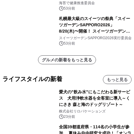
けします！
海苔で健康推進委員会
53分前
札幌最大級のスイーツの祭典「スイー
ツガーデンSAPPORO2026」
8/20(木)〜開催！ スイーツガーデン史
上最多50種のコラボケーキが集結／前
スイーツガーデンSAPPORO2026実行委員会
日8/19(水)メディア試食会も初開催
53分前
グルメの新着をもっと見る
ライフスタイルの新着
もっと見る
愛犬の"飲み水"にもこだわる新サービ
ス 犬用浄軟水器を全客室に導入～く
にさき 森と海のドッグリゾート～
株式会社リロバケーションズ
23分前
全国39都道府県・114名の小学生が参
加 夏休み自由研究大成功！「オンラ