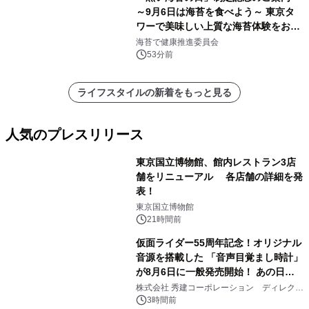
～9月6日は海苔を食べよう～ 東京タ
ワーで美味しい上質な海苔体験をお届
けします！
海苔で健康推進委員会
53分前
ライフスタイルの新着をもっと見る
人気のプレスリリース
東京国立博物館、館内レストラン3店
舗をリニューアル 各店舗の詳細を発
表！
1
東京国立博物館
21時間前
仮面ライダー55周年記念！オリジナル
音源を搭載した 「音声目覚まし時計」
が8月6日に一般発売開始！ あの日の
2
大興奮が今甦る
株式会社 秀建コーポレーション ディレクト
アートギャラリー
3時間前