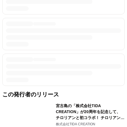
この発行者のリリース
宮古島の「株式会社TIDA
CREATION」が20周年を記念して、
チロリアンと初コラボ！ チロリアン×
宮古島黒糖のコラボ商品を5/25(日)よ
株式会社TIDA CREATION