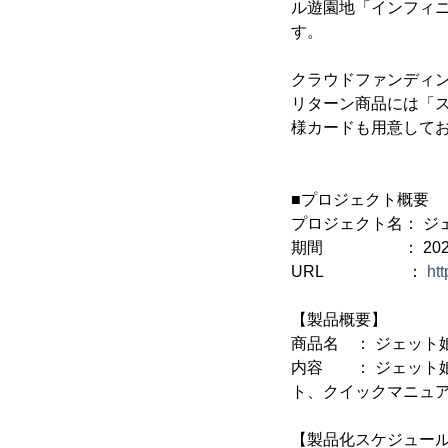
ル遊園地「インフィ
す。
クラウドファンディン
リターン商品には「
様カードも用意して
■プロジェクト概要
プロジェクト名： ジ
期間 ： 2023年3
URL ：
htt
【製品概要】
商品名 ： ジェット
内容 ： ジェット娘
ト、クイックマニュ
【製品化スケジュー