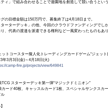
ニティ」で組み合わせることで遊園地を創造して競い合うとい
グの目標金額は150万円で、募集終了は4月18日まで。
スターターデッキ」の他、今回のクラウドファンディングでし
おり、代表の渡邉を派遣できる権利など一風変わったものもあ
ェットコースター擬人化トレーディングカードゲーム“ジェット
月3日(金)～4月18日(火)
ps://camp-fire.jp/projects/view/649841
娘TCG スターターデッキ第一弾“マジックドミニオン”
カード40枚、キャッスルカード1枚、スペシャルサンクスカー
アル
ル】