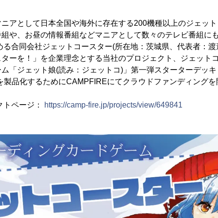
ニアとして日本全国や海外に存在する200機種以上のジェッ
番組や、お昼の情報番組などマニアとして数々のテレビ番組に
める合同会社ジェットコースター(所在地：茨城県、代表者：渡邉
スターを！」を企業理念とする当社のプロジェクト、ジェット
「ジェット娘(読み：ジェットコ)」第一弾スターターデッキ「Magi
を製品化するためにCAMPFIREにてクラウドファンディング
ェクトページ：
https://camp-fire.jp/projects/view/649841