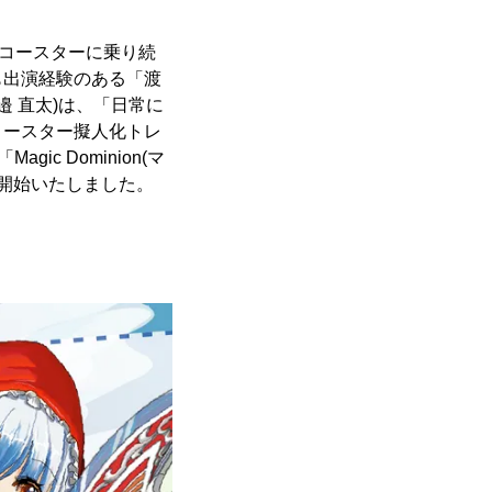
トコースターに乗り続
も出演経験のある「渡
 直太)は、「日常に
コースター擬人化トレ
c Dominion(マ
を開始いたしました。