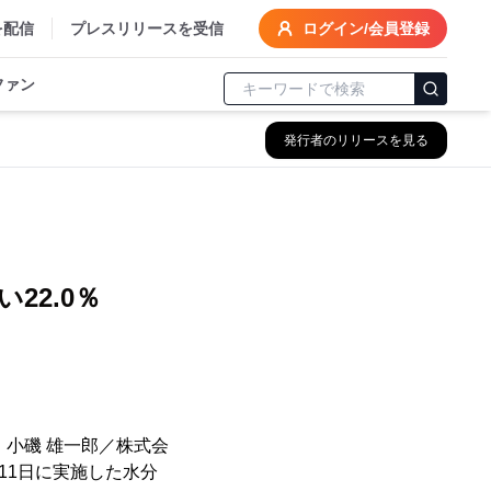
を配信
プレスリリースを受信
ログイン/会員登録
ファン
発行者のリリースを見る
】
22.0％
：小磯 雄一郎／株式会
月11日に実施した水分