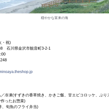
穏やかな富来の海
火・祝)
838 石川県金沢市観音町3-2-1
:00
248
aminoaya.theshop.jp
温／冷凍(すずきの香草焼き、かきご飯、甘エビコロッケ、ぶり
作ったお惣菜)
丼、旬魚のフライ弁当)