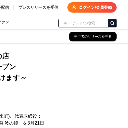
を配信
プレスリリースを受信
ログイン/会員登録
ファン
発行者のリリースを見る
の店
オープン
けます～
来町)、代表取締役：
 波の綾」を3月21日