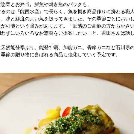
お惣菜とお弁当。鮮魚や焼き魚のパックも。
するのは『能西水産』で長らく、魚を捌き商品作りに携わる職人
々、味と鮮度のよい魚を扱ってきました。その季節ごとにおい
とが可能という強みがあります。「近隣のご高齢の方から小さ
問わずにいろいろなお惣菜をご提案したい」と、吉田さんは話
、天然能登寒ぶり、能登牡蠣、加能ガニ、香箱ガニなど石川県
。季節の贈り物に喜ばれる商品も強化していく予定です。