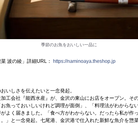
季節のお魚をおいしい一品に
菜 波の綾」詳細URL：
https://naminoaya.theshop.jp
のおいしさを伝えたいと一念発起。
産加工会社『能西水産』が、金沢の東山にお店をオープン。そ
「お魚っておいしいけれど調理が面倒」、「料理法がわからな
声がよく届きました。「食べ方がわからない。だったら私が作
う。」と一念発起。七尾港、金沢港で仕入れた新鮮な魚介を惣
。