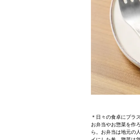
＊日々の食卓にプラ
お弁当やお惣菜を作
ら。お弁当は地元の
イにした丼。惣菜は