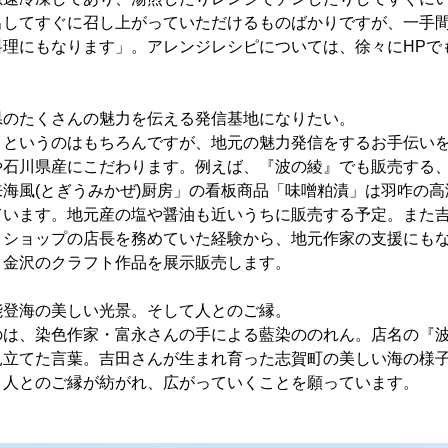
出してすぐに召し上がっていただけるものばかりですが、一手
料理にもなります」。アレンジレシピについては、徐々にHPで
県のたくさんの魅力を伝える発信基地になりたい。
、というのはもちろんですが、地元の魅力発信をするお手伝い
や石川県産にこだわります。例えば、『波の綾』でも販売する
海風(とぎうみかぜ)厨房」の看板商品「味噌粕漬」は羽咋の
ています。地元産の塩や醤油も近いうちに販売する予定。また
トショップの店長を務めていた経験から、地元作家の支援にも
、金沢のクラフト作品を展示販売します。
能登海の美しい光景。そして人とのご縁。
のは、染色作家・富永さんの手による藍染ののれん。店名の『
見立てた言葉。吉田さんが生まれ育った志賀町の美しい海の様
と人とのご縁が紡がれ、広がっていくことを願っています。