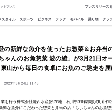
プレスリリース
アットプレス
フスタイル
スポーツ
ビジネス
テック
モバイル
乗り物
クラ
登の新鮮な魚介を使ったお惣菜＆お弁当
ちゃんのお魚惣菜 波の綾」が3月21日
・東山から毎日の食卓にお魚のご馳走を届
2023年3月24日 11:45
業を行う株式会社能西水産(所在地：石川県羽咋郡志賀町(旧富
の新鮮な魚介にこだわった惣菜と弁当の店「ちぃちゃんのお魚惣菜