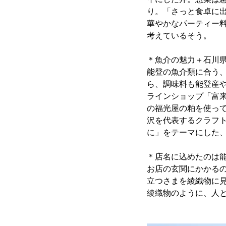
り。「さっと食卓に
華やかなパーティー
考えているそう。
＊魚介の魅力＋石川
能登の魚介類に合う
ら、調味料も能登産
ラインショップ「富来
の福光屋の粕を使っ
沢を代表するクラフ
に」をテーマにした
＊店名に込めたのは
お店の玄関にかかる
立つさまを綾織物に
綾織物のように、人