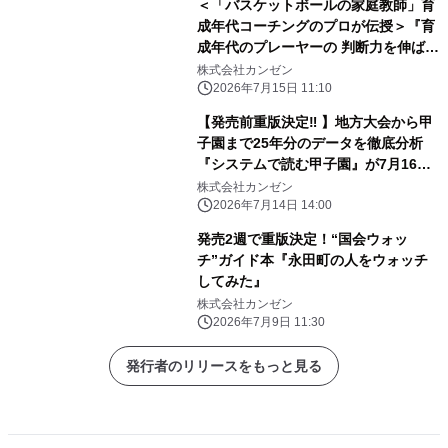
＜「バスケットボールの家庭教師」育
成年代コーチングのプロが伝授＞『育
成年代のプレーヤーの 判断力を伸ばす
バスケットボールトレーニング』7月
株式会社カンゼン
16日発売
2026年7月15日 11:10
【発売前重版決定‼ 】地方大会から甲
子園まで25年分のデータを徹底分析
『システムで読む甲子園』が7月16日
に発売
株式会社カンゼン
2026年7月14日 14:00
発売2週で重版決定！“国会ウォッ
チ”ガイド本『永田町の人をウォッチ
してみた』
株式会社カンゼン
2026年7月9日 11:30
発行者のリリースをもっと見る