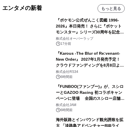
エンタメの新着
もっと見る
『ポケモン公式ぜんこく図鑑 1996-
2026』本日発売！ さらに『ポケット
モンスター』シリーズ30周年を記念し
た画集『ポケットモンスター ビジュア
株式会社オーバーラップ
ルアートブック』の発売決定！ 2026
17分前
年12月18日（金）、3冊同時発売！
『Karous -The Blur of Re:venant-
New Order』 2027年1月発売予定！
クラウドファンディングを8月8日より
開始
株式会社RS34
6時間前
『FUNBOO(ファンブー)』が、スシロ
ーとGAZOO Racing 初コラボキャン
ペーンに登場 全国のスシロー店舗で
GR 4車種の FUNBOO(ミニカー)付き
株式会社JAM
メニューが展開されます
6時間前
海外販路とインバウンド観光誘致を拡
大 「淡路島アドベンチャーRIBライ