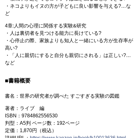
・ネコよりもイヌの方が子どもに良い影響を与える?…な
ど
4章:人間の心理に関係する実験&研究
・人は裏切者を見つける能力に長けている?
・心停止の際、家族よりも知人と一緒にいる方が生存率が
高い?
・「人に親切にすると自分も親切にされる」は正しい?…
など
■書籍概要
書名：世界の研究者が調べた すごすぎる実験の図鑑
著者：ライブ 編
ISBN：9784862556530
判型：A5判 ページ数：192ページ
定価：1,870円（税込）
詳細URL：
https://www.kanzen.jp/book/b10013636.html