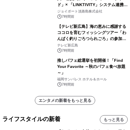
ド」× 「LINKTIVITY」システム連携を
開始！
ジョイポート淡路島株式会社
7時間前
【テレビ新広島】海の恵みに感謝する
ココロを育むフィッシングツアー「わ
んぱく釣りごろつられごろ」の参加小
学生を募集
テレビ新広島
7時間前
推しパフェ総選挙を初開催！「Find
Your Favorite ～秋のパフェ食べ放題
～」
福岡サンパレス ホテル＆ホール
7時間前
エンタメの新着をもっと見る
ライフスタイルの新着
もっと見る