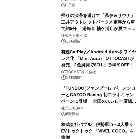
1日前
帰りの渋滞を避けて「温泉＆サウナ」
三井アウトレットパーク木更津から車
で約5分 湯舞音 袖ケ浦店が夏フェア
2
メニューを提供
株式会社楽久屋
12時間前
有線CarPlay／Android Autoをワイヤ
レス化 「Mini Aura」 OTTOCASTが
発売、2色展開で8/31まで40％OFF！
3
OTTOCAST株式会社
14時間前
『FUNBOO(ファンブー)』が、スシロ
ーとGAZOO Racing 初コラボキャン
ペーンに登場 全国のスシロー店舗で
4
GR 4車種の FUNBOO(ミニカー)付き
株式会社JAM
メニューが展開されます
6時間前
株式会社バブル、伊勢原市へ3人乗り
EVトゥクトゥク 「VIVEL COCO」を
寄贈