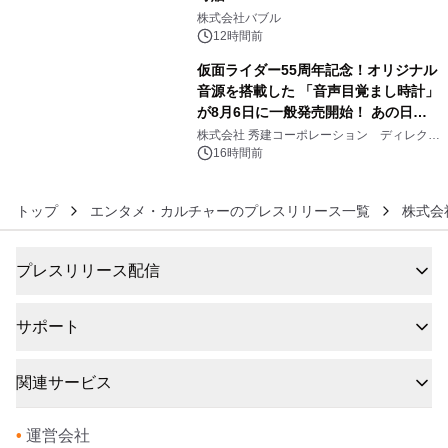
5
株式会社バブル
12時間前
仮面ライダー55周年記念！オリジナル
音源を搭載した 「音声目覚まし時計」
が8月6日に一般発売開始！ あの日の
6
大興奮が今甦る
株式会社 秀建コーポレーション ディレクト
アートギャラリー
16時間前
トップ
エンタメ・カルチャーのプレスリリース一覧
株式会
プレスリリース配信
サポート
関連サービス
•
運営会社