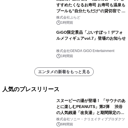
すすめたくなるお寿司 お寿司も温泉も
プールも"自分たちだけ"の貸切宿で 1
日1組限定「岩屋温泉 絵島別庭 海と
株式会社ぷらど
森」の握り寿司プラン
1時間前
GiGO限定景品「ぶいすぽっ！デフォ
ルメフィギュアvol.7」登場のお知らせ
株式会社GENDA GiGO Entertainment
1時間前
エンタメの新着をもっと見る
人気のプレスリリース
スヌーピーの湯が登場！ 「サウナのあ
とに楽しむPEANUTS」第2弾 渋谷
の人気銭湯「改良湯」と期間限定のコ
1
ラボレーション サウナイキタイコラ
株式会社ソニー・クリエイティブプロダクツ
ボグッズも発売決定！
6時間前