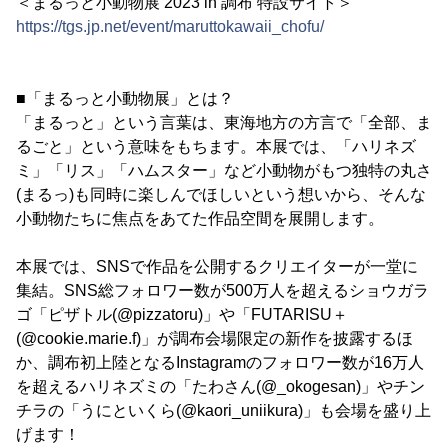
＜まるっと小動物展 2023 in 調布 特設サイト＞
https://tgs.jp.net/event/maruttokawaii_chofu/
■「まるっと小動物展」とは？
「まるっと」という言葉は、東海地方の方言で「全部、ま
るごと」という意味をもちます。本展では、「ハリネズ
ミ」「リス」「ハムスター」など小動物がもつ独特の丸さ
(まるっ)も同時に楽しんでほしいという想いから、そんな
小動物たちに焦点をあてた作品空間を展開します。
本展では、SNSで作品を公開するクリエイターが一堂に
集結。SNS総フォロワー数が500万人を超えるショウガラ
ゴ「ピザトル(@pizzatoru)」や「FUTARISU＋
(@cookie.marie.f)」が調布会場限定の新作を披露するほ
か、調布初上陸となるInstagramのフォロワー数が16万人
を超えるハリネズミの「たわさん(@_okogesan)」やチン
チラの「うにといくら(@kaori_uniikura)」も会場を盛り上
げます！