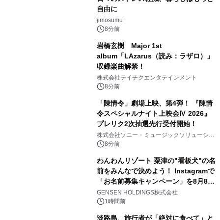
自由に
jimosumu
8分前
岩橋玄樹 Major 1st
album「LAzarus（読み：ラザロ）」
収録楽曲解禁！
株式会社テイチクエンタテインメント
8分前
「陳情令」劇場上映、第4弾！ 『陳情
令スペシャルナイト上映会Ⅳ 2026』
プレリク2次抽選先行受付開始！
株式会社ソニー・ミュージックソリューショ
ンズ
8分前
わんわんリゾート 粟津の"看板犬"の名
前をみんなで決めよう！ Instagramで
「お名前募集キャンペーン」を8月8日
(土)より開催
GENSEN HOLDINGS株式会社
1時間前
淡路島、旅行者が「絶対に食べて」と