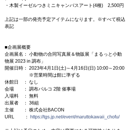
・木製イーゼルつきミニキャンバスアート(4種) 2,500円
上記は一部の発売予定アイテムになります。※すべて税込
表記
■企画展概要
企画展名： 小動物の合同写真展＆物販展「まるっと小動
物展 2023 in 調布」
開催日時： 2023年4月1日(土)～4月16日(日) 10:00～20:00
※営業時間は館に準ずる
休館日 ： なし
会場 ： 調布パルコ 2階 催事場
入場料 ： 無料
出展者 ： 36組
主催 ： 株式会社BACON
URL ：
https://tgs.jp.net/event/maruttokawaii_chofu/