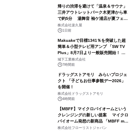
帰りの渋滞を避けて「温泉＆サウナ」
三井アウトレットパーク木更津から車
で約5分 湯舞音 袖ケ浦店が夏フェア
2
メニューを提供
株式会社楽久屋
1日前
Makuakeで目標1341％を突破した超
簡単＆小型テレビ用アンプ 「SW TV
Plus」8月7日より一般販売開始！ ケ
3
ーブル1本つなぐだけ、テレビの音が
城下工業株式会社
ぐっと豊かに
7時間前
ドラッグストアモリ みらいプロジェ
クト 「子どもお仕事参観デー2026」
を開催！
4
株式会社ドラッグストアモリ
4時間前
【MBFF】マイクロバイオームという
クレンジングの新しい提案 マイクロ
バイオーム発想の新商品 「MBFF mb
5
クレンジングPRO」を2026年8月6日
株式会社フローリストジャパン