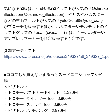
気になる物販は、可愛い動物イラストが人気の「Oshiruko
illustration(@oshiruko_illustration)」やリスやハムスター
などの羊毛フェルトが人気の「yuto◎craft(@yuto_craft)」
がブローチを販売するほか、ハムスターやモルモットのイ
ラストグッズの「asahi(@asahi.fl)」は、キーホルダーや
アンブレラマーカーを限定販売する予定です。
参加アーティスト：
https://www.atpress.ne.jp/releases/349327/att_349327_1.pdf
■ココでしか買えないまるっとスーベニアショップが登
場！
＜ピザトル＞
・トロチーポストカードセット 1,320円
・トロチー×ダイナソー Tee 3,960円
・トロチー×スナック Tee 3,960円
・ピザトルランチバッグ 2,970円