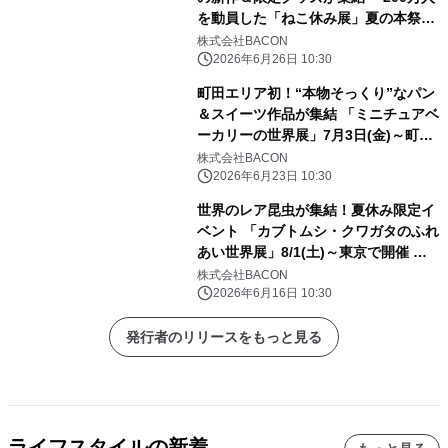
を動員した「ねこ休み展」夏の本祭が
8/21(金)～開催
株式会社BACON
2026年6月26日 10:30
町田エリア初！“本物そっくり”なパン
＆スイーツ作品が集結 「ミニチュアベ
ーカリーの世界展」7月3日(金)～町田
モディで開催
株式会社BACON
2026年6月23日 10:30
世界のレア昆虫が集結！夏休み限定イ
ベント 「カブトムシ・クワガタのふれ
あい世界展」8/1(土)～東京で開催
AR昆虫採集ゲーム「バグハン！」コ
株式会社BACON
ラボブースも登場
2026年6月16日 10:30
発行者のリリースをもっと見る
ライフスタイルの新着