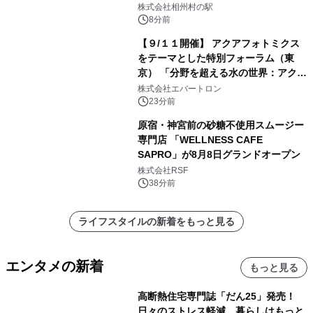
株式会社相州村の駅
8分前
【９/１１開催】 アクアフォトミクス
をテーマとした特別フォーラム（東
京） 「分野を超える水の世界：アクア
フォトミクスが切り拓く新しい科学の
株式会社エバートロン
地平」を開催
23分前
原宿・神宮前の砂糖不使用スムージー
専門店 「WELLNESS CAFE
SAPRO」が8月8日グランドオープン
株式会社RSF
38分前
ライフスタイルの新着をもっと見る
エンタメの新着
もっと見る
高断熱住宅専門誌「だん25」発売！
日々のストレス軽減、暮らしはもっと