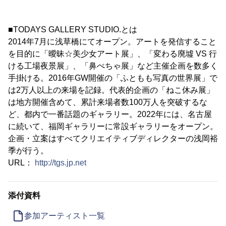
■TODAYS GALLERY STUDIO.とは
2014年7月に浅草橋にてオープン。アートを発信すること
を目的に「曖昧☆美少女アート展」、「変わる廃墟 VS 行
ける工場夜景展」、「鼻ぺちゃ展」など主催企画を数多く
手掛ける。2016年GW開催の「ふともも写真の世界展」で
は2万人以上の来場を記録。代表的企画の「ねこ休み展」
は地方開催含めて、累計来場者数100万人を突破するな
ど、都内で一番話題のギャラリー。2022年には、名古屋
に続いて、福岡ギャラリーに常設ギャラリーをオープン。
企画・立案はすべてクリエイティブディレクターの浅岡裕
季が行う。
URL：
http://tgs.jp.net
添付資料
参加アーティスト一覧