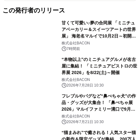
この発行者のリリース
甘くて可愛い♪夢の合同展 「ミニチュ
アベーカリー＆スイーツアートの世界
展」 海老名マルイで10月2日～初開
催！
株式会社BACON
7時間前
“本物以上”のミニチュアグルメが名古
屋に集結！ 「ミニチュアビストロの世
界展 2026」を8/22(土)～開催
株式会社BACON
2026年7月28日 10:30
フレブルやパグなど“鼻ぺちゃ犬”の作
品・グッズが大集合！ 「鼻ぺちゃ展
2026」マルイファミリー溝口で9月2
日から初開催 限定グッズや『あうん
株式会社BACON
のてんぽ』作者の来場イベントも
2026年7月21日 10:30
“猫まみれ”で癒される！人気スター猫
の新作＆限定グッズが集結 200万人