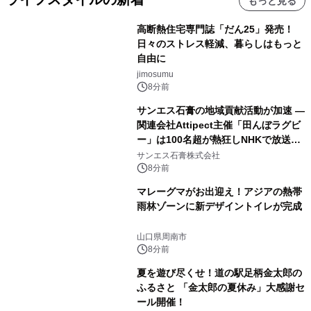
もっと見る
高断熱住宅専門誌「だん25」発売！
日々のストレス軽減、暮らしはもっと
自由に
jimosumu
8分前
サンエス石膏の地域貢献活動が加速 ―
関連会社Attipect主催「田んぼラグビ
ー」は100名超が熱狂しNHKで放送さ
れました。
サンエス石膏株式会社
8分前
マレーグマがお出迎え！アジアの熱帯
雨林ゾーンに新デザイントイレが完成
山口県周南市
8分前
夏を遊び尽くせ！道の駅足柄金太郎の
ふるさと 「金太郎の夏休み」大感謝セ
ール開催！