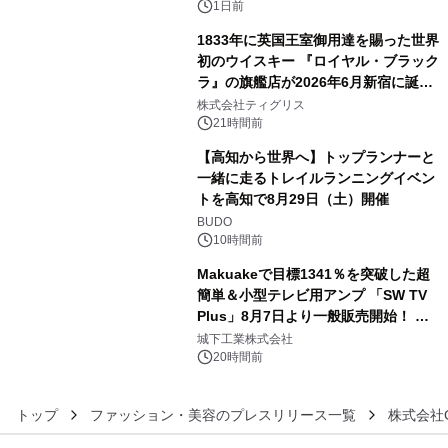
1日前
1833年に英国王室御用達を賜った世界
初のウイスキー 『ロイヤル・ブラック
ラ』の旗艦店が2026年6月新宿に誕
4
生 バカルディ ジャパンと連携した
株式会社ティグリス
没入型バー「BAR Arca」
21時間前
【高知から世界へ】トップランナーと
一緒に走るトレイルランニングイベン
トを高知で8月29日（土）開催
5
BUDO
10時間前
Makuakeで目標1341％を突破した超
簡単＆小型テレビ用アンプ 「SW TV
Plus」8月7日より一般販売開始！ ケ
6
ーブル1本つなぐだけ、テレビの音が
城下工業株式会社
ぐっと豊かに
20時間前
トップ
ファッション・美容のプレスリリース一覧
株式会社