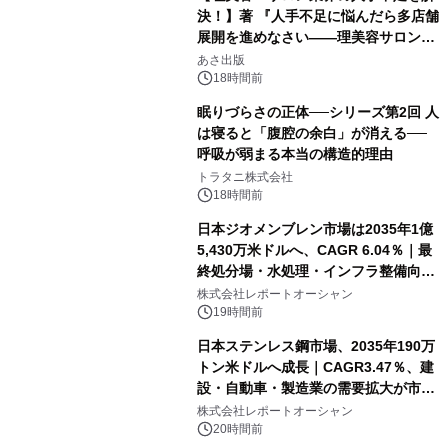
決！】著 『人手不足に悩んだら多店舗
展開を進めなさい――理美容サロン
「多店舗展開」の教科書』2026年8月
あさ出版
24日（月）発売
18時間前
眠りづらさの正体──シリーズ第2回 人
は寝ると「腹腔の余白」が消える──
呼吸が弱まる本当の構造的理由
トラタニ株式会社
18時間前
日本ジオメンブレン市場は2035年1億
5,430万米ドルへ、CAGR 6.04％｜最
終処分場・水処理・インフラ整備向け
需要拡大
株式会社レポートオーシャン
19時間前
日本ステンレス鋼市場、2035年190万
トン米ドルへ成長｜CAGR3.47％、建
設・自動車・製造業の需要拡大が市場
を牽引
株式会社レポートオーシャン
20時間前