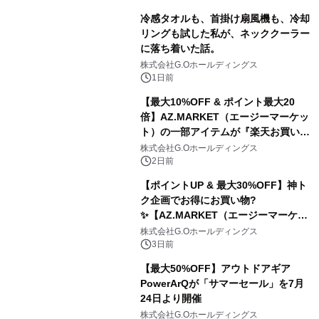
冷感タオルも、首掛け扇風機も、冷却
リングも試した私が、ネッククーラー
に落ち着いた話。
株式会社G.Oホールディングス
1日前
【最大10%OFF & ポイント最大20
倍】AZ.MARKET（エージーマーケッ
ト）の一部アイテムが『楽天お買い物
マラソン』でお得に！
株式会社G.Oホールディングス
2日前
【ポイントUP & 最大30%OFF】神ト
ク企画でお得にお買い物?️
✨【AZ.MARKET（エージーマーケッ
ト）】
株式会社G.Oホールディングス
3日前
【最大50%OFF】アウトドアギア
PowerArQが「サマーセール」を7月
24日より開催
株式会社G.Oホールディングス