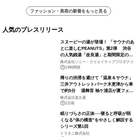
ファッション・美容の新着をもっと見る
人気のプレスリリース
スヌーピーの湯が登場！ 「サウナのあ
とに楽しむPEANUTS」第2弾 渋谷
の人気銭湯「改良湯」と期間限定のコ
1
ラボレーション サウナイキタイコラ
株式会社ソニー・クリエイティブプロダクツ
ボグッズも発売決定！
19時間前
帰りの渋滞を避けて「温泉＆サウナ」
三井アウトレットパーク木更津から車
で約5分 湯舞音 袖ケ浦店が夏フェア
2
メニューを提供
株式会社楽久屋
1日前
眠りづらさの正体──寝ると呼吸が弱
くなる"体の構造"をやさしく解説する
シリーズ第1回
3
トラタニ株式会社