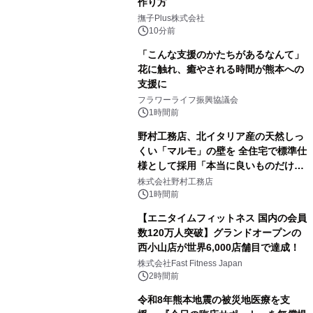
作り方
撫子Plus株式会社
10分前
「こんな支援のかたちがあるなんて」
花に触れ、癒やされる時間が熊本への
支援に
フラワーライフ振興協議会
1時間前
野村工務店、北イタリア産の天然しっ
くい「マルモ」の壁を 全住宅で標準仕
様として採用「本当に良いものだけに
こだわる」
株式会社野村工務店
1時間前
【エニタイムフィットネス 国内の会員
数120万人突破】グランドオープンの
西小山店が世界6,000店舗目で達成！
株式会社Fast Fitness Japan
2時間前
令和8年熊本地震の被災地医療を支