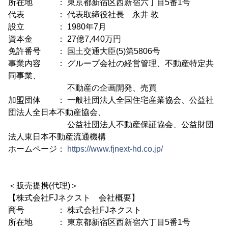
所在地 ： 東京都新宿区西新宿六丁目5番1号
代表 ： 代表取締役社長 永井 敦
設立 ： 1980年7月
資本金 ： 27億7,440万円
免許番号 ： 国土交通大臣(5)第5806号
事業内容 ： グループ会社の経営管理、不動産特定共
同事業、
不動産の企画開発、売買
加盟団体 ： 一般社団法人全国住宅産業協会、公益社
団法人全日本不動産協会、
公益社団法人不動産保証協会、公益財団
法人東日本不動産流通機構
ホームページ：
https://www.fjnext-hd.co.jp/
＜販売提携(代理)＞
【株式会社FJネクスト 会社概要】
商号 ： 株式会社FJネクスト
所在地 ： 東京都新宿区西新宿六丁目5番1号