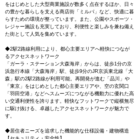
をはじめとした大型商業施設が数多く点在するほか、日々
の豊かな暮らしを支える商店街「ミルパ」など、快適に暮
らすための環境が整っています。また、公園やスポーツ・
レジャー施設も充実しており、利便性と楽しみを兼ね備え
た街として人気を集めています。
◆2駅2路線利用により、都心主要エリアへ軽快につなが
るアクセスネットワーク
「ガーラ・ステーション大森海岸」からは、徒歩1分の京
浜急行本線「大森海岸」駅、徒歩9分のJR京浜東北線「大
森」駅の2駅2路線が利用可能。再開発が進む「品川」や
「東京」をはじめとした都心主要エリアや、空の玄関口
「羽田空港」などへスムーズにつながる機動力に優れた高
い交通利便性を誇ります。軽快なフットワークで縦横無尽
に駆け抜ける、卓越したアクセスネットワークが魅力で
す。
◆居住者ニーズを追求した機能的な仕様設備・建物構造
【セキュリティ・安全性】