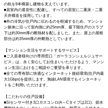
の杭を9本構築し建物を支えています。
■居室内の遮音性に配慮し、すべての居室に二重床・二重
天井構造を採用しています。
■外の冷気が住戸内に伝わるのを軽減するため、マンショ
ン躯体に沿って室内側に約25mm厚、最下階住戸のスラブ
下は約30mm厚の断熱材を配しました。また、屋上の屋根
部分は約35mm厚の外断熱としています。
【マンション生活をサポートするサービス】
■ご入居者様向けの専用窓口「ガーラコンシェルジュサー
ビス」は、永く安心してお住まいいただけるよう、マンシ
ョン生活におけるご相談やご要望を承ります。
■全ての専有部に快適なインターネット接続環境(住戸内最
大1Gbps)を提供します。無線LAN環境でもインターネッ
トをご利用いただけます。
【こだわりの住戸設備】
■Siセンサー付き3口ガスコンロ(A～Cタイプは2口)、節水