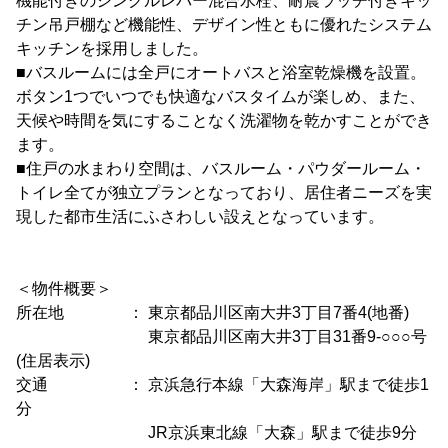
機能付きのシングルレバー混合水栓、耐震ラッチ付きキッ
チン吊戸棚など機能性、デザイン性ともに優れたシステム
キッチンを採用しました。
■バスルームには全戸にオートバスと浴室乾燥機を設置。
ボタン1つでいつでも快適なバスタイムが楽しめ、また、
天候や時間を気にすることなく洗濯物を乾かすことができ
ます。
■住戸の水まわり空間は、バスルーム・パウダールーム・
トイレ全てが独立プランとなっており、居住者ニーズを実
現した都市生活にふさわしい設えとなっています。
＜物件概要＞
所在地 ： 東京都品川区南大井3丁目7番4(地番)
東京都品川区南大井3丁目31番9-○○○号
(住居表示)
交通 ： 京浜急行本線「大森海岸」駅まで徒歩1
分
JR京浜東北線「大森」駅まで徒歩9分