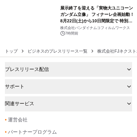
展示終了を迎える「実物大ユニコーン
ガンダム立像」 フィナーレ企画始動！
8月22日(土)から10日間限定で 特別映
6
像『UNICORN GUNDAM Statue ―
株式会社バンダイナムコフィルムワークス
BEYOND POSSIBILITY ―』を上映！
7時間前
トップ
ビジネスのプレスリリース一覧
株式会社FJネクス
プレスリリース配信
サポート
関連サービス
•
運営会社
•
パートナープログラム