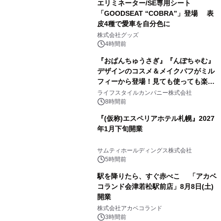
エリミネーター/SE専用シート
「GOODSEAT “COBRA”」登場 表
皮4種で愛車を自分色に
2
株式会社グッズ
4時間前
『おぱんちゅうさぎ』『んぽちゃむ』
デザインのコスメ＆メイクパフがミル
フィーから登場！見ても使っても楽し
3
い、ポップでキュートなコレクショ
ライフスタイルカンパニー株式会社
ン。
8時間前
『(仮称)エスペリアホテル札幌』2027
年1月下旬開業
4
サムティホールディングス株式会社
5時間前
駅を降りたら、すぐ赤べこ 「アカベ
コランド会津若松駅前店」8月8日(土)
開業
5
株式会社アカベコランド
3時間前