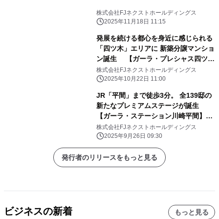
株式会社FJネクストホールディングス
2025年11月18日 11:15
発展を続ける都心を身近に感じられる
「四ツ木」エリアに 新築分譲マンショ
ン誕生 【ガーラ・プレシャス四ツ
木】10月24日(金)販売開始
株式会社FJネクストホールディングス
2025年10月22日 11:00
JR「平間」まで徒歩3分。 全139邸の
新たなプレミアムステージが誕生
【ガーラ・ステーション川崎平間】10
月14日(火)販売開始
株式会社FJネクストホールディングス
2025年9月26日 09:30
発行者のリリースをもっと見る
ビジネスの新着
もっと見る