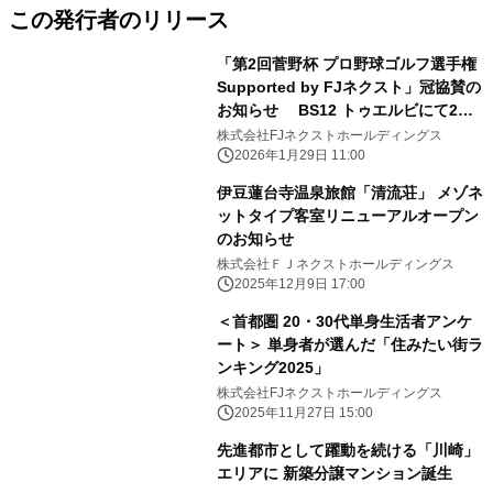
この発行者のリリース
「第2回菅野杯 プロ野球ゴルフ選手権
Supported by FJネクスト」冠協賛の
お知らせ BS12 トゥエルビにて2月1
日(日)よる7：00～放送
株式会社FJネクストホールディングス
2026年1月29日 11:00
伊豆蓮台寺温泉旅館「清流荘」 メゾネ
ットタイプ客室リニューアルオープン
のお知らせ
株式会社ＦＪネクストホールディングス
2025年12月9日 17:00
＜首都圏 20・30代単身生活者アンケ
ート＞ 単身者が選んだ「住みたい街ラ
ンキング2025」
株式会社FJネクストホールディングス
2025年11月27日 15:00
先進都市として躍動を続ける「川崎」
エリアに 新築分譲マンション誕生