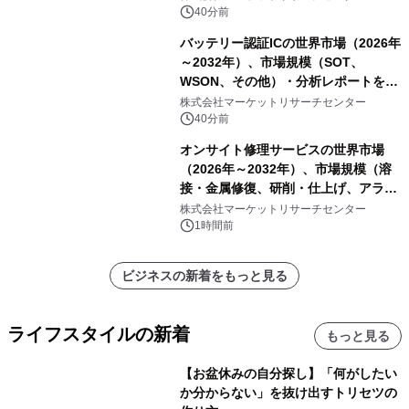
40分前
バッテリー認証ICの世界市場（2026年
～2032年）、市場規模（SOT、
WSON、その他）・分析レポートを発
表
株式会社マーケットリサーチセンター
40分前
オンサイト修理サービスの世界市場
（2026年～2032年）、市場規模（溶
接・金属修復、研削・仕上げ、アライ
メント、その他）・分析レポートを発
株式会社マーケットリサーチセンター
表
1時間前
ビジネスの新着をもっと見る
ライフスタイルの新着
もっと見る
【お盆休みの自分探し】「何がしたい
か分からない」を抜け出すトリセツの