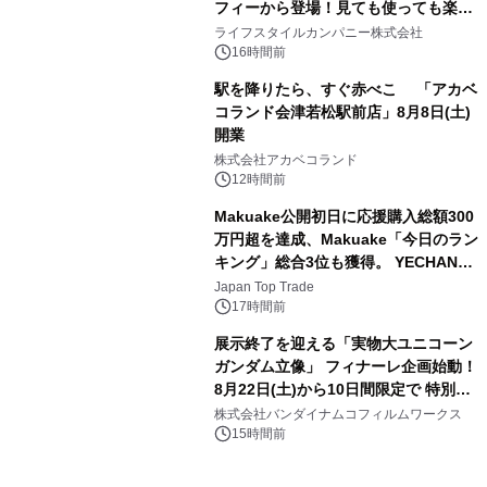
フィーから登場！見ても使っても楽し
3
い、ポップでキュートなコレクショ
ライフスタイルカンパニー株式会社
ン。
16時間前
駅を降りたら、すぐ赤べこ 「アカベ
コランド会津若松駅前店」8月8日(土)
開業
4
株式会社アカベコランド
12時間前
Makuake公開初日に応援購入総額300
万円超を達成、Makuake「今日のラン
キング」総合3位も獲得。 YECHAN音
5
浴シンギングボウル第2弾の大型サイ
Japan Top Trade
ズ（XL・2XL・3XL）を先行販売中
17時間前
展示終了を迎える「実物大ユニコーン
ガンダム立像」 フィナーレ企画始動！
8月22日(土)から10日間限定で 特別映
6
像『UNICORN GUNDAM Statue ―
株式会社バンダイナムコフィルムワークス
BEYOND POSSIBILITY ―』を上映！
15時間前