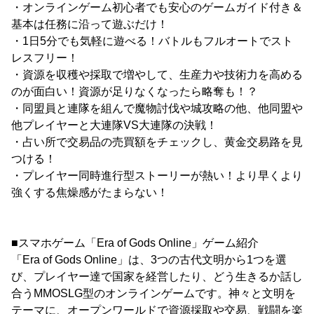
・オンラインゲーム初心者でも安心のゲームガイド付き＆
基本は任務に沿って遊ぶだけ！
・1日5分でも気軽に遊べる！バトルもフルオートでスト
レスフリー！
・資源を収穫や採取で増やして、生産力や技術力を高める
のが面白い！資源が足りなくなったら略奪も！？
・同盟員と連隊を組んで魔物討伐や城攻略の他、他同盟や
他プレイヤーと大連隊VS大連隊の決戦！
・占い所で交易品の売買額をチェックし、黄金交易路を見
つける！
・プレイヤー同時進行型ストーリーが熱い！より早くより
強くする焦燥感がたまらない！
■スマホゲーム「Era of Gods Online」ゲーム紹介
「Era of Gods Online」は、3つの古代文明から1つを選
び、プレイヤー達で国家を経営したり、どう生きるか話し
合うMMOSLG型のオンラインゲームです。神々と文明を
テーマに、オープンワールドで資源採取や交易、戦闘を楽