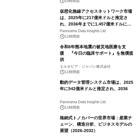
対象iiyama PCのご購入で最大3万円分
10時間前
相当を還元
仮想化無線アクセスネットワーク市場
は、2025年に217億米ドルと推定さ
れ、2036年までに1,457億米ドルに達
すると予測されており、予測期間
Panorama Data Insights Ltd.
（2026年～2036年）
11時間前
令和8年熊本地震の被災地医療を支
援 『今日の臨床サポート』を無償提
供
エルゼビア・ジャパン株式会社
11時間前
動的データ管理システム市場は、2025
年に542億米ドルと推定され、2036
Panorama Data Insights Ltd.
11時間前
格納式トノカバーの世界市場：産業チ
ェーン、構造分析、ビジネスモデルの
展望（2026-2032）