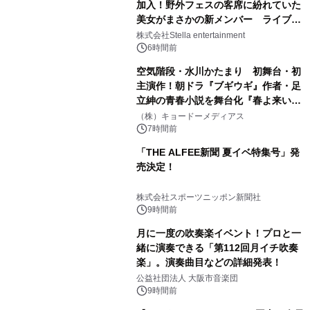
加入！野外フェスの客席に紛れていた
美女がまさかの新メンバー ライブ中
のサプライズ発表に会場騒然
株式会社Stella entertainment
6時間前
空気階段・水川かたまり 初舞台・初
主演作！朝ドラ『ブギウギ』作者・足
立紳の青春小説を舞台化『春よ来い、
マジで来い』キービジュアル解禁！
（株）キョードーメディアス
7時間前
「THE ALFEE新聞 夏イベ特集号」発
売決定！
株式会社スポーツニッポン新聞社
9時間前
月に一度の吹奏楽イベント！プロと一
緒に演奏できる「第112回月イチ吹奏
楽」。演奏曲目などの詳細発表！
公益社団法人 大阪市音楽団
9時間前