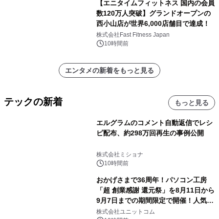
【エニタイムフィットネス 国内の会員
数120万人突破】グランドオープンの
西小山店が世界6,000店舗目で達成！
株式会社Fast Fitness Japan
10時間前
エンタメの新着をもっと見る
テックの新着
もっと見る
エルグラムのコメント自動返信でレシ
ピ配布、約298万回再生の事例公開
株式会社ミショナ
10時間前
おかげさまで36周年！パソコン工房
「超 創業感謝 還元祭」を8月11日から
9月7日までの期間限定で開催！人気の
ゲーミングPCや高性能ノートPCなど
株式会社ユニットコム