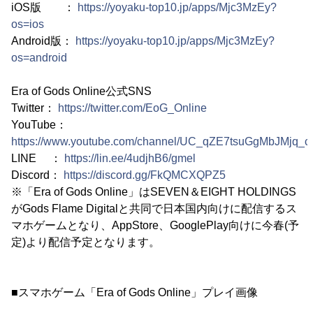
iOS版 ：
https://yoyaku-top10.jp/apps/Mjc3MzEy?
os=ios
Android版：
https://yoyaku-top10.jp/apps/Mjc3MzEy?
os=android
Era of Gods Online公式SNS
Twitter：
https://twitter.com/EoG_Online
YouTube：
https://www.youtube.com/channel/UC_qZE7tsuGgMbJMjq_c
LINE ：
https://lin.ee/4udjhB6/gmel
Discord：
https://discord.gg/FkQMCXQPZ5
※「Era of Gods Online」はSEVEN＆EIGHT HOLDINGS
がGods Flame Digitalと共同で日本国内向けに配信するス
マホゲームとなり、AppStore、GooglePlay向けに今春(予
定)より配信予定となります。
■スマホゲーム「Era of Gods Online」プレイ画像