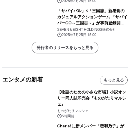
2025年8月25日 15:00
「サバイバル」×「三国志」新感覚の
カジュアルアクションゲーム 『サバイ
バーGO～三国志～』が事前登録開
始！
SEVEN＆EIGHT HOLDINGS株式会社
2025年7月25日 15:00
発行者のリリースをもっと見る
エンタメの新着
もっと見る
【物語のための小さな市場】小説オン
リー同人誌即売会『ものがたりマルシ
ェ』
ものがたりマルシェ
5時間前
Cherie!に新メンバー「恋羽乃子」が