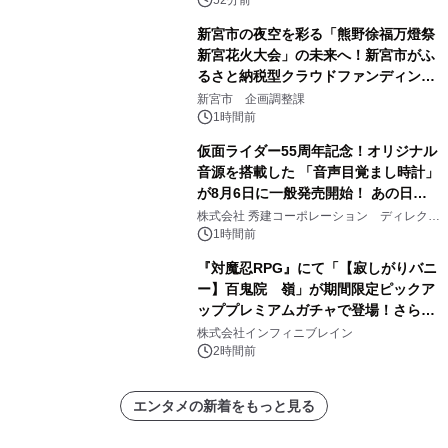
新宮市の夜空を彩る「熊野徐福万燈祭
新宮花火大会」の未来へ！新宮市がふ
るさと納税型クラウドファンディング
を開始
新宮市 企画調整課
1時間前
仮面ライダー55周年記念！オリジナル
音源を搭載した 「音声目覚まし時計」
が8月6日に一般発売開始！ あの日の
大興奮が今甦る
株式会社 秀建コーポレーション ディレクト
アートギャラリー
1時間前
『対魔忍RPG』にて「【寂しがりバニ
ー】百鬼院 嶺」が期間限定ピックア
ッププレミアムガチャで登場！さらに
マップイベント「バニーとヨミハラク
株式会社インフィニブレイン
ライシス」が開催！
2時間前
エンタメの新着をもっと見る