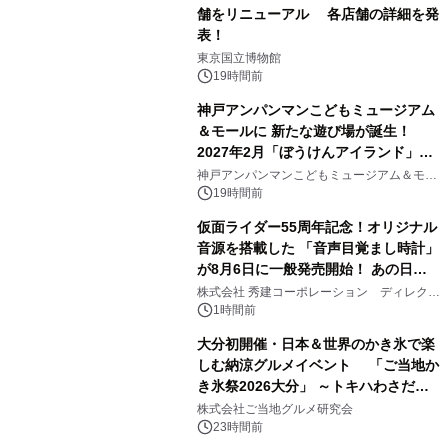
舗をリニューアル 各店舗の詳細を発
表！
1
東京国立博物館
19時間前
神戸アンパンマンこどもミュージアム
＆モールに 新たな遊び場が誕生！
2027年2月「ぼうけんアイランド」が
2
オープン
神戸アンパンマンこどもミュージアム＆モー
ル
19時間前
仮面ライダー55周年記念！オリジナル
音源を搭載した 「音声目覚まし時計」
が8月6日に一般発売開始！ あの日の
3
大興奮が今甦る
株式会社 秀建コーポレーション ディレクト
アートギャラリー
1時間前
大分初開催・日本＆世界のかき氷で楽
しむ納涼グルメイベント 「ご当地か
き氷祭2026大分」 ～トキハわさだタ
4
ウンで8月21日～31日まで11日間限定
株式会社ご当地グルメ研究会
開催～
23時間前