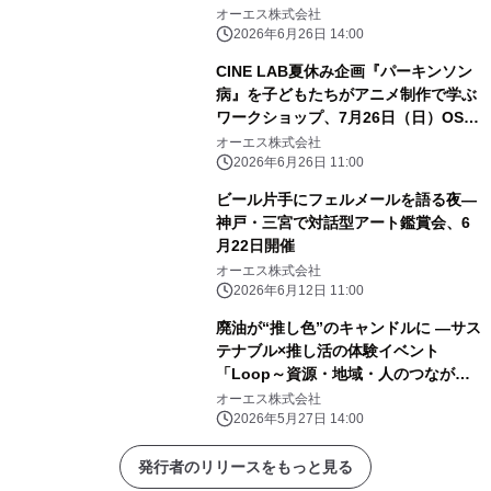
オーエス株式会社
2026年6月26日 14:00
CINE LAB夏休み企画『パーキンソン
病』を子どもたちがアニメ制作で学ぶ
ワークショップ、7月26日（日）OSシ
ネマズ神戸ハーバーランドで開催！
オーエス株式会社
2026年6月26日 11:00
ビール片手にフェルメールを語る夜—
神戸・三宮で対話型アート鑑賞会、6
月22日開催
オーエス株式会社
2026年6月12日 11:00
廃油が“推し色”のキャンドルに ―サス
テナブル×推し活の体験イベント
「Loop～資源・地域・人のつながり
が循環する～」大阪・梅田6月4日
オーエス株式会社
（木）開催
2026年5月27日 14:00
発行者のリリースをもっと見る