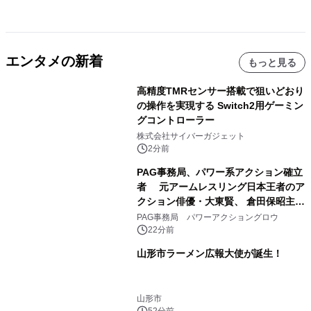
エンタメの新着
もっと見る
高精度TMRセンサー搭載で狙いどおり
の操作を実現する Switch2用ゲーミン
グコントローラー
株式会社サイバーガジェット
2分前
PAG事務局、パワー系アクション確立
者 元アームレスリング日本王者のア
クション俳優・大東賢、 倉田保昭主演
映画『夢物語』で倉田保昭、 サモ・ハ
PAG事務局 パワーアクショングロウ
ン・キンポーと共演 国際舞台へ活躍
22分前
の場を広げる
山形市ラーメン広報大使が誕生！
山形市
52分前