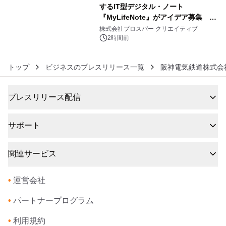
するIT型デジタル・ノート
『MyLifeNote』がアイデア募集 優
6
秀賞100名に1年間無償試用
株式会社プロスパー クリエイティブ
2時間前
トップ
ビジネスのプレスリリース一覧
阪神電気鉄道株式会
プレスリリース配信
サポート
関連サービス
•
運営会社
•
パートナープログラム
•
利用規約