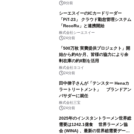
9分前
シーエスイーのICカードリーダー
「PiT-23」 クラウド勤怠管理システム
「RecoRu」と連携開始
株式会社シーエスイー
24分前
「500万枚 実費提供プロジェクト」開
始から約4か月、皆様の協力により余
剰在庫の約8割を活用
株式会社ヨコイ
24分前
田中律子さんが「テンスター Henaカ
ラートリートメント」 ブランドアン
バサダーに就任
株式会社三宝
24分前
2025年のインスタントラーメン世界総
需要は1242.1億食 世界ラーメン協
会 (WINA) 、最新の世界総需要データ