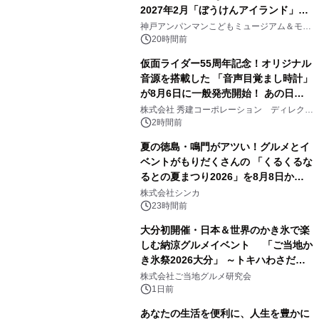
2027年2月「ぼうけんアイランド」が
2
オープン
神戸アンパンマンこどもミュージアム＆モー
ル
20時間前
仮面ライダー55周年記念！オリジナル
音源を搭載した 「音声目覚まし時計」
が8月6日に一般発売開始！ あの日の
3
大興奮が今甦る
株式会社 秀建コーポレーション ディレクト
アートギャラリー
2時間前
夏の徳島・鳴門がアツい！グルメとイ
ベントがもりだくさんの 「くるくるな
るとの夏まつり2026」を8月8日から9
4
日間開催 ～夏限定メニューや大抽選
株式会社シンカ
会、大学芋スティックの振る舞いも～
23時間前
大分初開催・日本＆世界のかき氷で楽
しむ納涼グルメイベント 「ご当地か
き氷祭2026大分」 ～トキハわさだタ
5
ウンで8月21日～31日まで11日間限定
株式会社ご当地グルメ研究会
開催～
1日前
あなたの生活を便利に、人生を豊かに