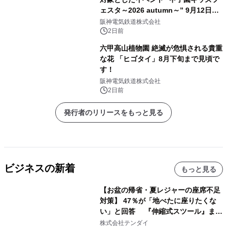
ェスタ～2026 autumn～” 9月12日
（土）開催決定！ ～はたらくくるまが
阪神電気鉄道株式会社
阪神甲子園球場に大集合！～
2日前
六甲高山植物園 絶滅が危惧される貴重
な花 「ヒゴタイ」8月下旬まで見頃で
す！
阪神電気鉄道株式会社
2日前
発行者のリリースをもっと見る
ビジネスの新着
もっと見る
【お盆の帰省・夏レジャーの座席不足
対策】 47％が「地べたに座りたくな
い」と回答 『伸縮式スツール』まと
め買いキャンペーンを8/6開始
株式会社テンダイ