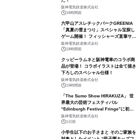
阪神電気鉄道株式会社
18時間前
六甲山アスレチックパークGREENIA
「真夏の雪まつり」スペシャル宝探し
ゲーム開催！ フィッシャーズ直筆サイ
ン色紙など豪華景品が登場！
阪神電気鉄道株式会社
18時間前
クッピーラムネと阪神電車のコラボ商
品が登場！ コラボイラストは全て描き
下ろしのスペシャル仕様！
阪神電気鉄道株式会社
19時間前
「The Sumo Show HIRAKUZA」 世
界最大の芸術フェスティバル
“Edinburgh Festival Fringe”に初出
演！ ～豪州公演で“Pick of the
阪神電気鉄道株式会社
Week”を受賞した 相撲エンタテイン
1日前
メントが欧州へ挑戦～
小学生以下のお子さまと そのご家族を
対象としたイベント “甲子園キッズフ