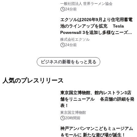
を発表
一般社団法人 世界ラーメン協会
24分前
エクソルは2026年9月より住宅用蓄電
池のラインアップを拡充 Tesla
Powerwall 3を追加し多様なニーズに
応える提案体制を強化
株式会社エクソル
24分前
ビジネスの新着をもっと見る
人気のプレスリリース
東京国立博物館、館内レストラン3店
舗をリニューアル 各店舗の詳細を発
表！
1
東京国立博物館
20時間前
神戸アンパンマンこどもミュージアム
＆モールに 新たな遊び場が誕生！