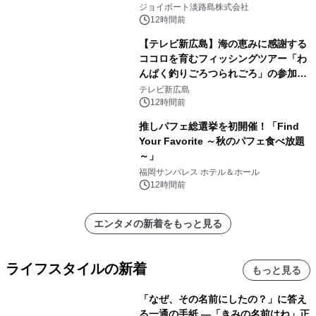
開始！
ジョイポート淡路島株式会社
12時間前
【テレビ新広島】海の恵みに感謝する
ココロを育むフィッシングツアー「わ
んぱく釣りごろつられごろ」の参加小
学生を募集
テレビ新広島
12時間前
推しパフェ総選挙を初開催！「Find
Your Favorite ～秋のパフェ食べ放題
～」
福岡サンパレス ホテル＆ホール
12時間前
エンタメの新着をもっと見る
ライフスタイルの新着
もっと見る
「なぜ、その名前にしたの？」に答え
る一通の手紙 ―「きみの名前はね」正