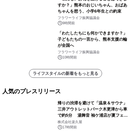
すか？」熊本のおじいちゃん、おばあ
ちゃんを想う、小学6年生との約束
フラワーライフ振興協議会
9時間前
「わたしたちにも何かできますか？」
子どもたちの一言から、熊本支援の輪
が全国へ
フラワーライフ振興協議会
10時間前
ライフスタイルの新着をもっと見る
人気のプレスリリース
帰りの渋滞を避けて「温泉＆サウナ」
三井アウトレットパーク木更津から車
で約5分 湯舞音 袖ケ浦店が夏フェア
1
メニューを提供
株式会社楽久屋
17時間前