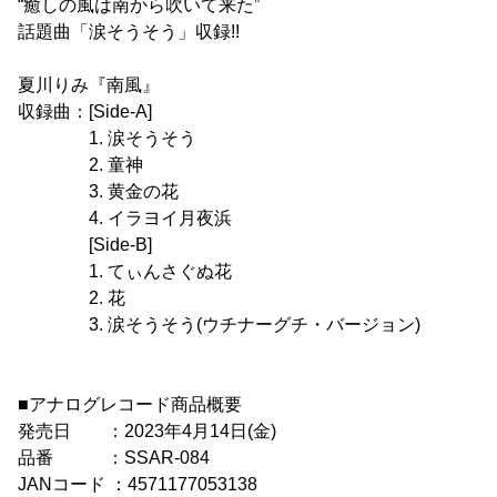
“癒しの風は南から吹いて来た”
話題曲「涙そうそう」収録!!
夏川りみ『南風』
収録曲：[Side-A]
1. 涙そうそう
2. 童神
3. 黄金の花
4. イラヨイ月夜浜
[Side-B]
1. てぃんさぐぬ花
2. 花
3. 涙そうそう(ウチナーグチ・バージョン)
■アナログレコード商品概要
発売日 ：2023年4月14日(金)
品番 ：SSAR-084
JANコード ：4571177053138