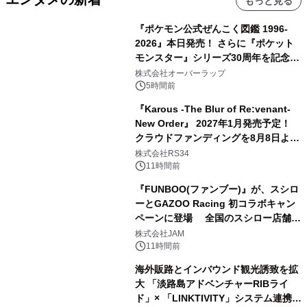
もっと見る
『ポケモン公式ぜんこく図鑑 1996-
2026』本日発売！ さらに『ポケット
モンスター』シリーズ30周年を記念し
た画集『ポケットモンスター ビジュア
株式会社オーバーラップ
ルアートブック』の発売決定！ 2026
5時間前
年12月18日（金）、3冊同時発売！
『Karous -The Blur of Re:venant-
New Order』 2027年1月発売予定！
クラウドファンディングを8月8日より
開始
株式会社RS34
11時間前
『FUNBOO(ファンブー)』が、スシロ
ーとGAZOO Racing 初コラボキャン
ペーンに登場 全国のスシロー店舗で
GR 4車種の FUNBOO(ミニカー)付き
株式会社JAM
メニューが展開されます
11時間前
海外販路とインバウンド観光誘致を拡
大 「淡路島アドベンチャーRIBライ
ド」× 「LINKTIVITY」システム連携を