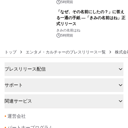
ルアートブック』の発売決定！ 2026
5時間前
年12月18日（金）、3冊同時発売！
「なぜ、その名前にしたの？」に答え
る一通の手紙 ―「きみの名前はね」正
式リリース
6
きみの名前はね
5時間前
トップ
エンタメ・カルチャーのプレスリリース一覧
株式会
プレスリリース配信
サポート
関連サービス
•
運営会社
•
パートナープログラム