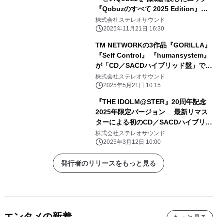
『Qobuzのすべて 2025 Edition』発
売!!
株式会社ステレオサウンド
2025年11月21日 16:30
TM NETWORKの3作品『GORILLA』
『Self Control』 『humansystem』
が「CD／SACDハイブリッド盤」で復
刻！ 5月27日(火)発売
株式会社ステレオサウンド
2025年5月21日 10:15
『THE IDOLM@STER』20周年記念
2025年限定バージョン 最新リマス
ターによる初のCD／SACDハイブリッ
ド盤2作品を 2025年3月12日発売
株式会社ステレオサウンド
2025年3月12日 10:00
発行者のリリースをもっと見る
エンタメの新着