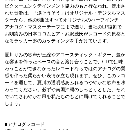
ビクターエンタテインメント協力のもと行なわれ、使用さ
れた音源は、「涙そうそう」はオリジナル・デジタルマス
ターから、他の6曲はすべてオリジナルのハーフインチ・
アナログ・マスターテープにまで遡り、当社のLP復刻で
お馴染みの日本コロムビア・武沢茂氏がレコードの原盤と
なるラッカー盤のカッティングを手がけています。
夏川りみの歌声が三線やアコースティック・ギター、豊か
な響きを伴ったベースの音と溶け合うことで、CDでは味
わうことができなかったレコードならではのアナログの質
感を伴った柔らかい表情が立ち現れます。ぜひ、このレコ
ードを通して、夏川の透明感あふれるつややかな歌声を味
わってください。必ずや南国沖縄のしっとりとした、それ
でいてさわやかな風を私たちのもとに届けてくれることで
しょう。
■アナログレコード