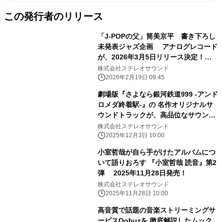
この発行者のリリース
「J-POPの父」筒美京平 書き下ろし
未発表ジャズ企画 アナログレコード
が、2026年3月5日リリース決定！
『Tokyo Suite / Tsutsumi Kyohei
株式会社ステレオサウンド
Presents for TOMA』
2026年2月19日 09:45
劇場版『さよなら銀河鉄道999 -アンド
ロメダ終着駅-』の 名作オリジナルサ
ウンドトラックが、高品位なサウンド
で蘇る！
株式会社ステレオサウンド
2025年12月3日 10:00
小室哲哉が自ら手がけたアルバムにつ
いて語りおろす 『小室哲哉 読音』第2
弾 2025年11月28日発売！
株式会社ステレオサウンド
2025年11月28日 10:00
高音質で話題の音楽ストリーミングサ
ービスQobuzを 徹底解説したムック