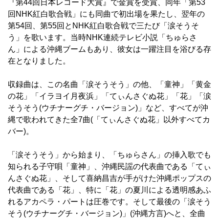
『第44回日本レコード大賞』で金賞を受賞、同年「第53
回NHK紅白歌合戦」にも同曲で初出場を果たし、翌年の
第54回、第55回とNHK紅白歌合戦で三たび「涙そうそ
う」を歌います。当時NHK連続テレビ小説「ちゅらさ
ん」による沖縄ブームもあり、彼女は一躍注目を浴びる存
在となりました。
収録曲は、この名曲「涙そうそう」の他、「童神」「黄金
の花」「イラヨイ月夜浜」「てぃんさぐぬ花」「花」「涙
そうそう(ウチナーグチ・バージョン)」など、すべてが沖
縄で歌われてきた全7曲(「てぃんさぐぬ花」以外すべてカ
バー)。
「涙そうそう」から始まり、「ちゅらさん」の挿入歌でも
知られる子守唄「童神」、沖縄民謡の代表曲である「てぃ
んさぐぬ花」、そして喜納昌吉が手がけた沖縄ポップスの
代表曲である「花」、特に「花」の夏川による透明感あふ
れるアカペラ・パートは圧巻です。そして最後の「涙そう
そう(ウチナーグチ・バージョン)」(沖縄方言)へと、全曲