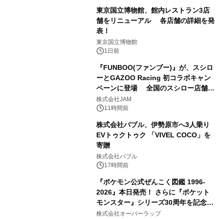
東京国立博物館、館内レストラン3店
舗をリニューアル 各店舗の詳細を発
表！
2
東京国立博物館
1日前
『FUNBOO(ファンブー)』が、スシロ
ーとGAZOO Racing 初コラボキャン
ペーンに登場 全国のスシロー店舗で
3
GR 4車種の FUNBOO(ミニカー)付き
株式会社JAM
メニューが展開されます
11時間前
株式会社バブル、伊勢原市へ3人乗り
EVトゥクトゥク 「VIVEL COCO」を
寄贈
4
株式会社バブル
17時間前
『ポケモン公式ぜんこく図鑑 1996-
2026』本日発売！ さらに『ポケット
モンスター』シリーズ30周年を記念し
5
た画集『ポケットモンスター ビジュア
株式会社オーバーラップ