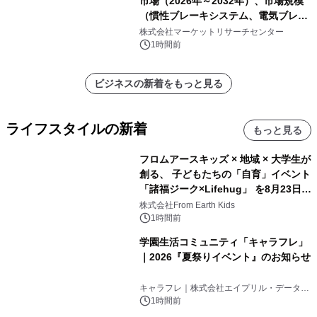
市場（2026年～2032年）、市場規模
（慣性ブレーキシステム、電気ブレー
キシステム、その他）・分析レポート
株式会社マーケットリサーチセンター
を発表
1時間前
ビジネスの新着をもっと見る
ライフスタイルの新着
もっと見る
フロムアースキッズ × 地域 × 大学生が
創る、 子どもたちの「自育」イベント
「諸福ジーク×Lifehug」 を8月23日
(日)開催
株式会社From Earth Kids
1時間前
学園生活コミュニティ「キャラフレ」
｜2026『夏祭りイベント』のお知らせ
キャラフレ｜株式会社エイプリル・データ・
デザインズ
1時間前