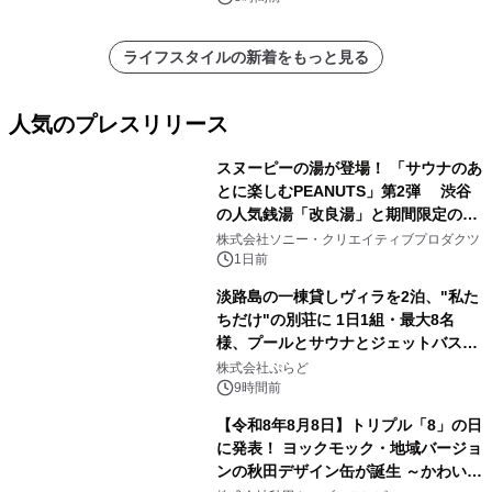
ライフスタイルの新着をもっと見る
人気のプレスリリース
スヌーピーの湯が登場！ 「サウナのあ
とに楽しむPEANUTS」第2弾 渋谷
の人気銭湯「改良湯」と期間限定のコ
1
ラボレーション サウナイキタイコラ
株式会社ソニー・クリエイティブプロダクツ
ボグッズも発売決定！
1日前
淡路島の一棟貸しヴィラを2泊、"私た
ちだけ"の別荘に 1日1組・最大8名
様、プールとサウナとジェットバス付
2
きで Villa Mon Temps AWAJIの連泊
株式会社ぷらど
素泊りプラン
9時間前
【令和8年8月8日】トリプル「8」の日
に発表！ ヨックモック・地域バージョ
ンの秋田デザイン缶が誕生 ～かわいい
3