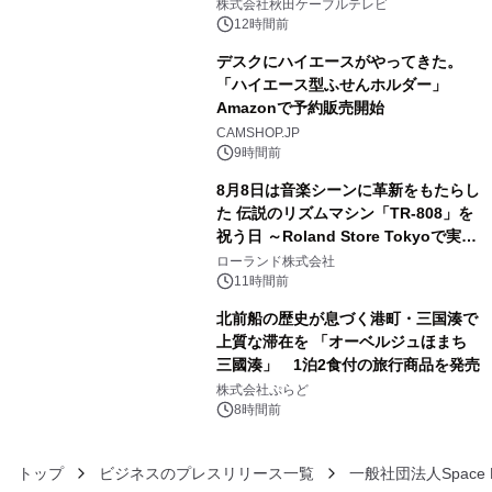
秋田犬の子犬と秋田の四季と名所を巡
株式会社秋田ケーブルテレビ
るパッケージ～ 9月1日(火)秋田県内で
12時間前
販売開始
デスクにハイエースがやってきた。
「ハイエース型ふせんホルダー」
Amazonで予約販売開始
4
CAMSHOP.JP
9時間前
8月8日は音楽シーンに革新をもたらし
た 伝説のリズムマシン「TR-808」を
祝う日 ～Roland Store Tokyoで実機
5
を展示しての 記念キャンペーンを開
ローランド株式会社
催 英国ラジオ「NTS」の 特別プログ
11時間前
ラムや、「TR-808」を愛する伝説的
北前船の歴史が息づく港町・三国湊で
アーティストを フィーチャーしたアニ
上質な滞在を 「オーベルジュほまち
メーションを公開～
三國湊」 1泊2食付の旅行商品を発売
6
株式会社ぷらど
8時間前
トップ
ビジネスのプレスリリース一覧
一般社団法人Space 