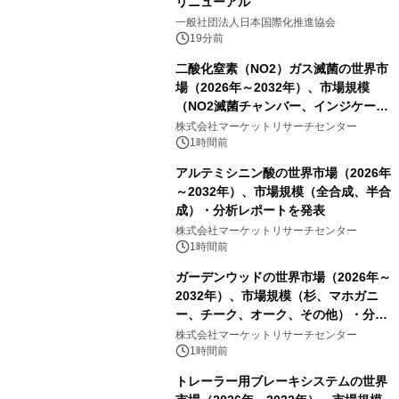
リニューアル
一般社団法人日本国際化推進協会
19分前
二酸化窒素（NO2）ガス滅菌の世界市
場（2026年～2032年）、市場規模
（NO2滅菌チャンバー、インジケータ
ーおよびモニタリングシステム、その
株式会社マーケットリサーチセンター
他）・分析レポートを発表
1時間前
アルテミシニン酸の世界市場（2026年
～2032年）、市場規模（全合成、半合
成）・分析レポートを発表
株式会社マーケットリサーチセンター
1時間前
ガーデンウッドの世界市場（2026年～
2032年）、市場規模（杉、マホガニ
ー、チーク、オーク、その他）・分析
レポートを発表
株式会社マーケットリサーチセンター
1時間前
トレーラー用ブレーキシステムの世界