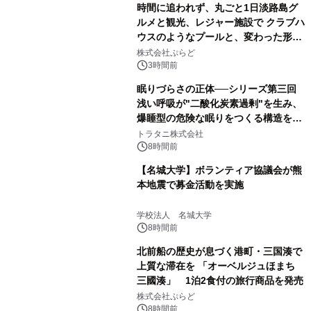
時間に追われず、丸ごと1日淡路島グ
ルメと観光、レジャー施設で クラブハ
ウスのようなプールと、変わった形の
サウナも 「THE BOXY AWAJI」のお
株式会社ぷらど
得な素泊まり連泊プランで
3時間前
眠りづらさの正体──シリーズ第三回
浅い呼吸が"二酸化炭素過剰"を生み、
爆睡型の危険な眠りをつくる構造を解
説
トラタニ株式会社
8時間前
【名城大学】ボランティア協議会が熊
本地震で募金活動を実施
学校法人 名城大学
8時間前
北前船の歴史が息づく港町・三国湊で
上質な滞在を 「オーベルジュほまち
三國湊」 1泊2食付の旅行商品を発売
株式会社ぷらど
8時間前