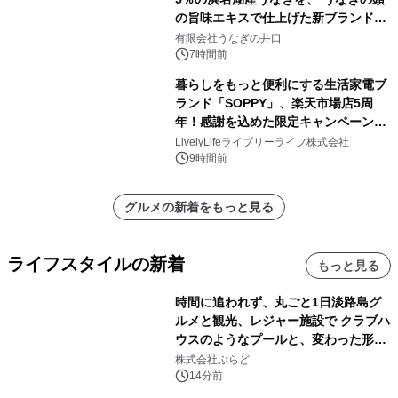
の旨味エキスで仕上げた新ブランド
「井口の誉」誕生
有限会社うなぎの井口
7時間前
暮らしをもっと便利にする生活家電ブ
ランド「SOPPY」、楽天市場店5周
年！感謝を込めた限定キャンペーンを
8月10日より開催
LivelyLifeライブリーライフ株式会社
9時間前
グルメの新着をもっと見る
ライフスタイルの新着
もっと見る
時間に追われず、丸ごと1日淡路島グ
ルメと観光、レジャー施設で クラブハ
ウスのようなプールと、変わった形の
サウナも 「THE BOXY AWAJI」のお
株式会社ぷらど
得な素泊まり連泊プランで
14分前