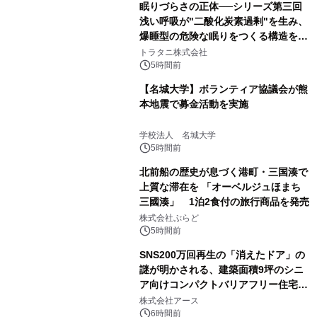
眠りづらさの正体──シリーズ第三回
浅い呼吸が"二酸化炭素過剰"を生み、
爆睡型の危険な眠りをつくる構造を解
説
トラタニ株式会社
5時間前
【名城大学】ボランティア協議会が熊
本地震で募金活動を実施
学校法人 名城大学
5時間前
北前船の歴史が息づく港町・三国湊で
上質な滞在を 「オーベルジュほまち
三國湊」 1泊2食付の旅行商品を発売
株式会社ぷらど
5時間前
SNS200万回再生の「消えたドア」の
謎が明かされる、建築面積9坪のシニ
ア向けコンパクトバリアフリー住宅が
誕生
株式会社アース
6時間前