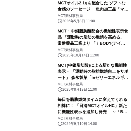
MCTオイル2.1gを配合した ソフトな
食感のソーセージ 魚肉加工品「マル
ちゃん MCTおさかなソーセージ 3
MCT素材事務局
本入」が 全国で発売中！
2026年5月8日 11:00
MCT・中鎖脂肪酸配合の機能性表示食
品 「運動時の脂肪の燃焼を高める」
常盤薬品工業より 「ｉBODY(アイボ
ディ) マイコミットMCTゼリー」 が
MCT素材事務局
2025年10月14日(火)より全国で新発売
2025年10月14日 11:00
MCT(中鎖脂肪酸)による新たな機能性
表示・ 「運動時の脂肪燃焼向上をサポ
ート」 森永製菓「inゼリーエネルギ
ー MCT3.2g」が 2025年8月19日(火)
MCT素材事務局
より全国のセブン‐イレブン店舗で新発
2025年8月19日 11:00
売
毎日を脂肪燃焼タイムに変えてくれる
相棒に！ 「日清MCTオイルHC」新た
に機能性表示を追加し発売 ～「BMI
が高めの方の日常活動時の脂肪の燃焼
MCT素材事務局
を高める」～
2024年9月10日 14:00