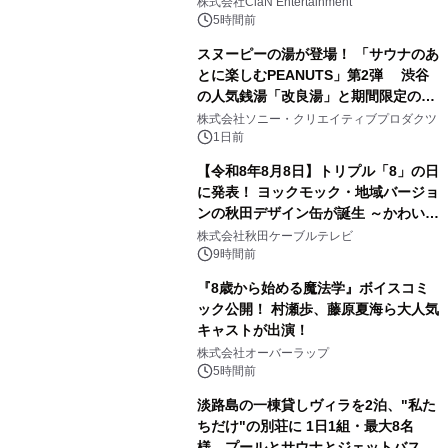
株式会社ClaN Entertainment
5時間前
スヌーピーの湯が登場！ 「サウナのあ
とに楽しむPEANUTS」第2弾 渋谷
の人気銭湯「改良湯」と期間限定のコ
3
ラボレーション サウナイキタイコラ
株式会社ソニー・クリエイティブプロダクツ
ボグッズも発売決定！
1日前
【令和8年8月8日】トリプル「8」の日
に発表！ ヨックモック・地域バージョ
ンの秋田デザイン缶が誕生 ～かわいい
4
秋田犬の子犬と秋田の四季と名所を巡
株式会社秋田ケーブルテレビ
るパッケージ～ 9月1日(火)秋田県内で
9時間前
販売開始
『8歳から始める魔法学』ボイスコミ
ック公開！ 村瀬歩、藤原夏海ら大人気
キャストが出演！
5
株式会社オーバーラップ
5時間前
淡路島の一棟貸しヴィラを2泊、"私た
ちだけ"の別荘に 1日1組・最大8名
様、プールとサウナとジェットバス付