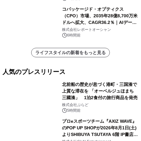
コパッケージド・オプティクス
（CPO）市場、2035年28億8,700万米
ドルへ拡大、CAGR36.2％｜AIデータ
センター・高速光通信需要が成長を加
株式会社レポートオーシャン
速
6時間前
ライフスタイルの新着をもっと見る
人気のプレスリリース
北前船の歴史が息づく港町・三国湊で
上質な滞在を 「オーベルジュほまち
三國湊」 1泊2食付の旅行商品を発売
1
株式会社ぷらど
5時間前
プロeスポーツチーム『AXIZ WAVE』
のPOP UP SHOPが2026年8月1日(土)
よりSHIBUYA TSUTAYA 6階 IP書店で
2
開催決定！！