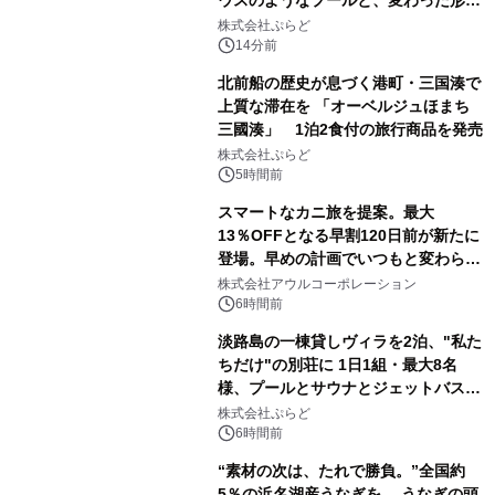
サウナも 「THE BOXY AWAJI」のお
株式会社ぷらど
得な素泊まり連泊プランで
14分前
北前船の歴史が息づく港町・三国湊で
上質な滞在を 「オーベルジュほまち
三國湊」 1泊2食付の旅行商品を発売
株式会社ぷらど
5時間前
スマートなカニ旅を提案。最大
13％OFFとなる早割120日前が新たに
登場。早めの計画でいつもと変わらぬ
大人の冬旅を。ー夕日ヶ浦温泉「佳松
株式会社アウルコーポレーション
苑 別邸ふうか」ー
6時間前
淡路島の一棟貸しヴィラを2泊、"私た
ちだけ"の別荘に 1日1組・最大8名
様、プールとサウナとジェットバス付
きで Villa Mon Temps AWAJIの連泊
株式会社ぷらど
素泊りプラン
6時間前
“素材の次は、たれで勝負。”全国約
5％の浜名湖産うなぎを、 うなぎの頭