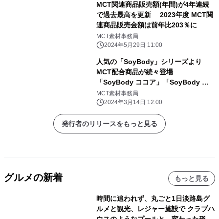
MCT関連商品販売額(年間)が4年連続
で過去最高を更新 2023年度 MCT関
連商品販売金額は前年比203％に
MCT素材事務局
2024年5月29日 11:00
人気の「SoyBody」シリーズより
MCT配合商品が続々登場
「SoyBody ココア」「SoyBody バ
ナナ」が 「SoyBody +MCT」シリー
MCT素材事務局
ズでリニューアル新発売！ 3月18日
2024年3月14日 12:00
(月)より 全国(※一部店舗を除く)で販
売開始
発行者のリリースをもっと見る
グルメの新着
もっと見る
時間に追われず、丸ごと1日淡路島グ
ルメと観光、レジャー施設で クラブハ
ウスのようなプールと、変わった形の