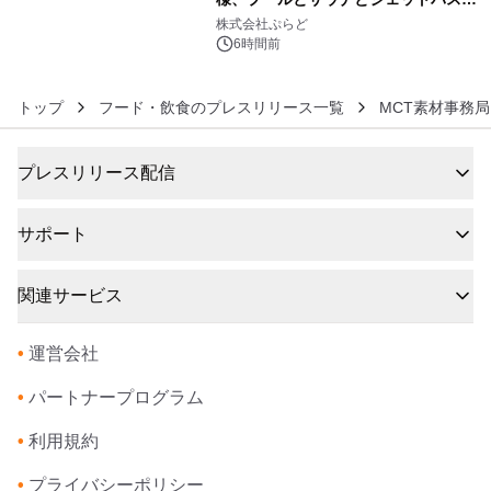
6
きで Villa Mon Temps AWAJIの連泊
株式会社ぷらど
素泊りプラン
6時間前
トップ
フード・飲食のプレスリリース一覧
MCT素材事務局
プレスリリース配信
サポート
関連サービス
•
運営会社
•
パートナープログラム
•
利用規約
•
プライバシーポリシー