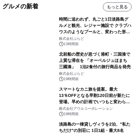
グルメの新着
もっと見る
時間に追われず、丸ごと1日淡路島グ
ルメと観光、レジャー施設で クラブハ
ウスのようなプールと、変わった形の
サウナも 「THE BOXY AWAJI」のお
株式会社ぷらど
得な素泊まり連泊プランで
13時間前
北前船の歴史が息づく港町・三国湊で
上質な滞在を 「オーベルジュほまち
三國湊」 1泊2食付の旅行商品を発売
株式会社ぷらど
19時間前
スマートなカニ旅を提案。最大
13％OFFとなる早割120日前が新たに
登場。早めの計画でいつもと変わらぬ
大人の冬旅を。ー夕日ヶ浦温泉「佳松
株式会社アウルコーポレーション
苑 別邸ふうか」ー
19時間前
淡路島の一棟貸しヴィラを2泊、"私た
ちだけ"の別荘に 1日1組・最大8名