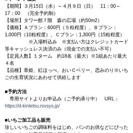
【期間】３月15日（水）～４月９日（日） 11：00～
17：00 （完全予約制）
【場所】タワー館７階 森の広場（約50m2）
【価格】Ａプラン：600円（５粒程度）、Ｂプラン：
1,000円（10粒程度）、Ｃプラン：1,300円（15粒程度）
※入場料込み ※支払い方はクレジットカード
等キャッシュレス決済のみ（現金での支払い不可）
【定員人数】１ターム 約18名（最大）※1組あたり最大
４名
【品種】章姫、紅ほっぺ、おいＣベリー、恋みのり※いち
ごの生育状況にあわせて供給します
■予約方法
専用サイトよりお申込み（ご予約承り中） URL：
https://d-kintetsu.rsvsys.jp/
■いちご加工品も販売
珍しいいちごの調味料をはじめ、パンのお供などにぴった