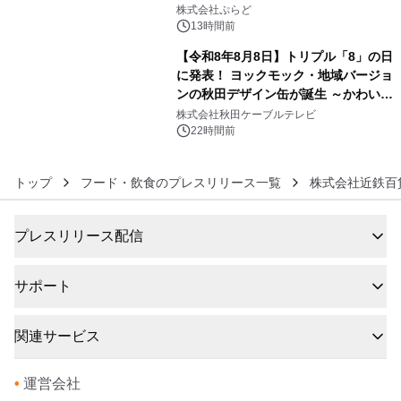
5
サウナも 「THE BOXY AWAJI」のお
株式会社ぷらど
得な素泊まり連泊プランで
13時間前
【令和8年8月8日】トリプル「8」の日
に発表！ ヨックモック・地域バージョ
ンの秋田デザイン缶が誕生 ～かわいい
6
秋田犬の子犬と秋田の四季と名所を巡
株式会社秋田ケーブルテレビ
るパッケージ～ 9月1日(火)秋田県内で
22時間前
販売開始
トップ
フード・飲食のプレスリリース一覧
株式会社近鉄百
プレスリリース配信
サポート
関連サービス
•
運営会社