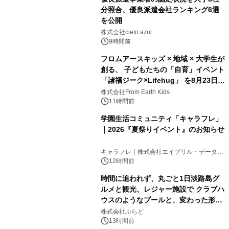
分照合、優良派遣会社ランキング6選
を公開
株式会社cielo azul
9時間前
フロムアースキッズ × 地域 × 大学生が
創る、 子どもたちの「自育」イベント
「諸福ジーク×Lifehug」 を8月23日
(日)開催
株式会社From Earth Kids
11時間前
学園生活コミュニティ「キャラフレ」
｜2026『夏祭りイベント』のお知らせ
キャラフレ｜株式会社エイプリル・データ・
デザインズ
12時間前
時間に追われず、丸ごと1日淡路島グ
ルメと観光、レジャー施設で クラブハ
ウスのようなプールと、変わった形の
サウナも 「THE BOXY AWAJI」のお
株式会社ぷらど
得な素泊まり連泊プランで
13時間前