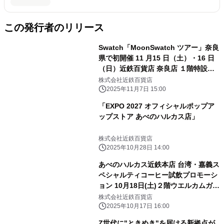
この発行者のリリース
Swatch「MoonSwatch ツアー」奈良
県で初開催 11 月15 日（土）・16 日
（日）近鉄百貨店 奈良店 １階特設会
場
株式会社近鉄百貨店
2025年11月7日 15:00
「EXPO 2027 オフィシャルポップア
ップストア あべのハルカス店」
株式会社近鉄百貨店
2025年10月28日 14:00
あべのハルカス近鉄本店 台湾・嘉義ス
ペシャルティコーヒー試飲プロモーシ
ョン 10月18日(土)２階ウエルカムガレ
リアにて開催
株式会社近鉄百貨店
2025年10月17日 16:00
Z世代に"ときめき"を届ける新拠点が