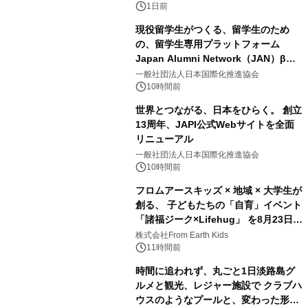
ボグッズも発売決定！
1日前
現役留学生がつくる、留学生のため
の、留学生専用プラットフォーム
Japan Alumni Network（JAN）β版
2
をリリース
一般社団法人日本国際化推進協会
10時間前
世界とつながる、日本をひらく。 創立
13周年、JAPI公式Webサイトを全面
リニューアル
3
一般社団法人日本国際化推進協会
10時間前
フロムアースキッズ × 地域 × 大学生が
創る、 子どもたちの「自育」イベント
「諸福ジーク×Lifehug」 を8月23日
4
(日)開催
株式会社From Earth Kids
11時間前
時間に追われず、丸ごと1日淡路島グ
ルメと観光、レジャー施設で クラブハ
ウスのようなプールと、変わった形の