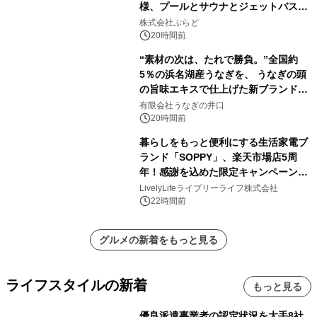
様、プールとサウナとジェットバス付
きで Villa Mon Temps AWAJIの連泊
株式会社ぷらど
素泊りプラン
20時間前
“素材の次は、たれで勝負。”全国約
5％の浜名湖産うなぎを、 うなぎの頭
の旨味エキスで仕上げた新ブランド
「井口の誉」誕生
有限会社うなぎの井口
20時間前
暮らしをもっと便利にする生活家電ブ
ランド「SOPPY」、楽天市場店5周
年！感謝を込めた限定キャンペーンを
8月10日より開催
LivelyLifeライブリーライフ株式会社
22時間前
グルメの新着をもっと見る
ライフスタイルの新着
もっと見る
優良派遣事業者の認定状況を大手8社