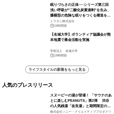
眠りづらさの正体──シリーズ第三回
浅い呼吸が"二酸化炭素過剰"を生み、
爆睡型の危険な眠りをつくる構造を解
説
トラタニ株式会社
18時間前
【名城大学】ボランティア協議会が熊
本地震で募金活動を実施
学校法人 名城大学
18時間前
ライフスタイルの新着をもっと見る
人気のプレスリリース
スヌーピーの湯が登場！ 「サウナのあ
とに楽しむPEANUTS」第2弾 渋谷
の人気銭湯「改良湯」と期間限定のコ
1
ラボレーション サウナイキタイコラ
株式会社ソニー・クリエイティブプロダクツ