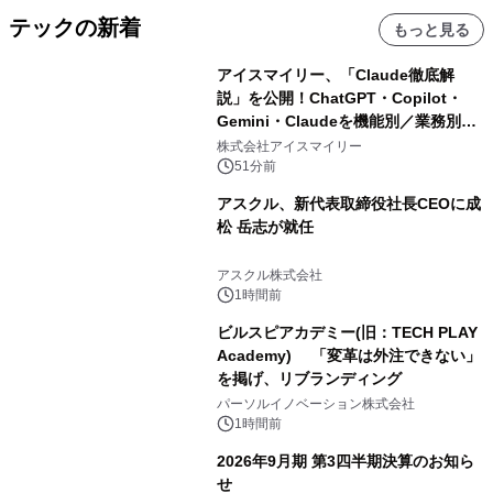
テックの新着
もっと見る
アイスマイリー、「Claude徹底解
説」を公開！ChatGPT・Copilot・
Gemini・Claudeを機能別／業務別に
比較―自社に合う生成AIの選び方がわ
株式会社アイスマイリー
かる実践ガイド
51分前
アスクル、新代表取締役社長CEOに成
松 岳志が就任
アスクル株式会社
1時間前
ビルスピアカデミー(旧：TECH PLAY
Academy) 「変革は外注できない」
を掲げ、リブランディング
パーソルイノベーション株式会社
1時間前
2026年9月期 第3四半期決算のお知ら
せ