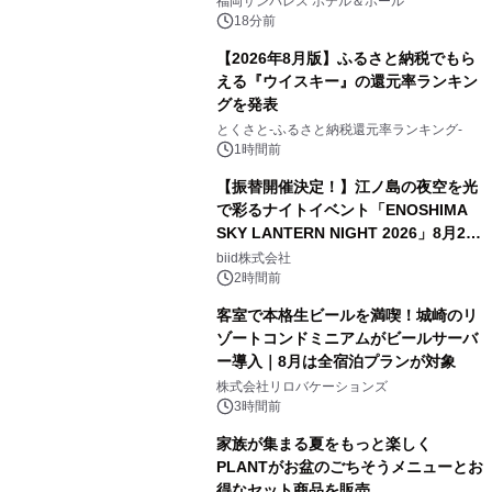
福岡サンパレス ホテル＆ホール
18分前
【2026年8月版】ふるさと納税でもら
える『ウイスキー』の還元率ランキン
グを発表
とくさと-ふるさと納税還元率ランキング-
1時間前
【振替開催決定！】江ノ島の夜空を光
で彩るナイトイベント「ENOSHIMA
SKY LANTERN NIGHT 2026」8月22
日(土)振替開催＆受付スタート！
biid株式会社
2時間前
客室で本格生ビールを満喫！城崎のリ
ゾートコンドミニアムがビールサーバ
ー導入｜8月は全宿泊プランが対象
株式会社リロバケーションズ
3時間前
家族が集まる夏をもっと楽しく
PLANTがお盆のごちそうメニューとお
得なセット商品を販売