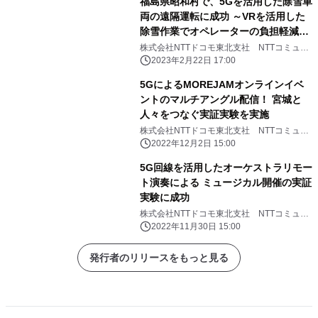
福島県昭和村で、5Gを活用した除雪車
両の遠隔運転に成功 ～VRを活用した
除雪作業でオペレーターの負担軽減を
めざす～
株式会社NTTドコモ東北支社 NTTコミュニ
ケーションズ株式会社
2023年2月22日 17:00
5GによるMOREJAMオンラインイベ
ントのマルチアングル配信！ 宮城と
人々をつなぐ実証実験を実施
株式会社NTTドコモ東北支社 NTTコミュニ
ケーションズ株式会社
2022年12月2日 15:00
5G回線を活用したオーケストラリモー
ト演奏による ミュージカル開催の実証
実験に成功
株式会社NTTドコモ東北支社 NTTコミュニ
ケーションズ株式会社
2022年11月30日 15:00
発行者のリリースをもっと見る