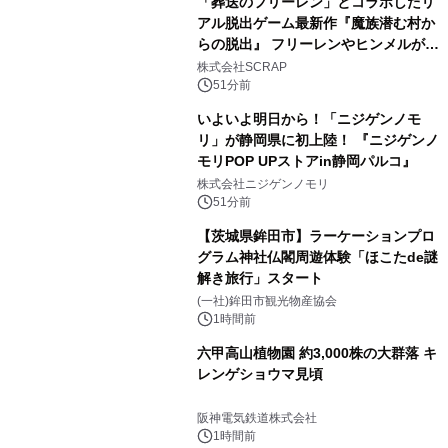
「葬送のフリーレン」とコラボしたリ
アル脱出ゲーム最新作『魔族潜む村か
らの脱出』 フリーレンやヒンメルが武
器を手に魔族を見据える描き下ろしメ
株式会社SCRAP
インビジュアル公開
51分前
いよいよ明日から！「ニジゲンノモ
リ」が静岡県に初上陸！ 『ニジゲンノ
モリPOP UPストアin静岡パルコ』
株式会社ニジゲンノモリ
51分前
【茨城県鉾田市】ラーケーションプロ
グラム神社仏閣周遊体験「ほこたde謎
解き旅行」スタート
(一社)鉾田市観光物産協会
1時間前
六甲高山植物園 約3,000株の大群落 キ
レンゲショウマ見頃
阪神電気鉄道株式会社
1時間前