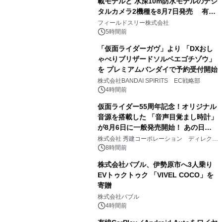
載モデルと 水深10m防水モデルのデジ
タルカメラ2機種を8月7日発売 有効
2
約1300万画素、用途別に選べるコンデ
フィールドスリー株式会社
ジ新登場
5時間前
「仮面ライダーガヴ」より 「DXおし
ゃべりブリザードソルベエゴチゾウ」
を プレミアムバンダイで予約受付開始
3
株式会社BANDAI SPIRITS EC戦略部
4時間前
仮面ライダー55周年記念！オリジナル
音源を搭載した 「音声目覚まし時計」
が8月6日に一般発売開始！ あの日の
4
大興奮が今甦る
株式会社 秀建コーポレーション ディレクト
アートギャラリー
8時間前
株式会社バブル、伊勢原市へ3人乗り
EVトゥクトゥク 「VIVEL COCO」を
寄贈
5
株式会社バブル
4時間前