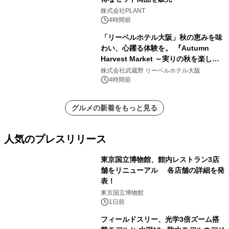
株式会社PLANT
4時間前
「リーベルホテル大阪」秋の恵みを味
わい、心躍る体験を。 『Autumn
Harvest Market ～実りの秋を楽しむ
ディナー&スイーツビュッフェ～』を9
株式会社武蔵野 リーベルホテル大阪
月18日より開催！
4時間前
グルメの新着をもっと見る
人気のプレスリリース
東京国立博物館、館内レストラン3店
舗をリニューアル 各店舗の詳細を発
表！
1
東京国立博物館
1日前
フィールドスリー、光学3倍ズーム搭