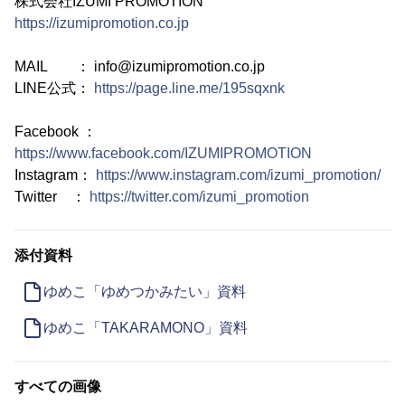
株式会社IZUMI PROMOTION
https://izumipromotion.co.jp
MAIL ： info@izumipromotion.co.jp
LINE公式：
https://page.line.me/195sqxnk
Facebook ：
https://www.facebook.com/IZUMIPROMOTION
Instagram：
https://www.instagram.com/izumi_promotion/
Twitter ：
https://twitter.com/izumi_promotion
添付資料
ゆめこ「ゆめつかみたい」資料
ゆめこ「TAKARAMONO」資料
すべての画像