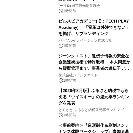
(一社)鉾田市観光物産協会
1時間前
ビルスピアカデミー(旧：TECH PLAY
Academy) 「変革は外注できない」
を掲げ、リブランディング
パーソルイノベーション株式会社
1時間前
ジーンクエスト、遺伝子情報の安全な
企業連携技術で特許取得 本人同意か
ら履歴管理まで、事業者の遺伝子デー
タ活用を支援
株式会社ジーンクエスト
1時間前
【2026年8月版】ふるさと納税でもら
える『ウイスキー』の還元率ランキン
グを発表
とくさと-ふるさと納税還元率ランキング-
1時間前
＜事前案内＞『造形制作＆彫刻メンテ
ナンス体験ワークショップ』参加者募