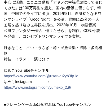
中心に活動。ニコニコ動画「アヤノの幸福理論歌って演じ
てみた」は100万再生を超え、国内の活動に留まらず、韓
国、中国でのライブに出演。2019年8月、自身初となるワ
ンマンライブ「Good Night」を公演。冒頭に25分の一人
芝居を盛り込み世界観を演出。2022年10月、物語音楽
和風ファンタジー作品「怪世らせら」を制作。CDや小説
を発売し、コンセプトワンマンライブを実施。
好きなこと 占い・うさぎ・苺・民族音楽・掃除・多肉植
物
特技 イラスト・演じ分け
ゆめこYouTubeチャンネル：
https://www.youtube.com/@user-vu2yb3fp1c
ゆめこInstagram ：
https://www.instagram.com/yumeko_2.9/
■クレーンゲームdeゆめ掴み隊 YouTubeチャンネル