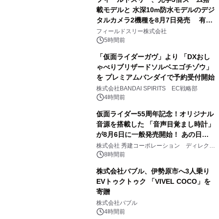
載モデルと 水深10m防水モデルのデジ
タルカメラ2機種を8月7日発売 有効
2
約1300万画素、用途別に選べるコンデ
フィールドスリー株式会社
ジ新登場
5時間前
「仮面ライダーガヴ」より 「DXおし
ゃべりブリザードソルベエゴチゾウ」
を プレミアムバンダイで予約受付開始
3
株式会社BANDAI SPIRITS EC戦略部
4時間前
仮面ライダー55周年記念！オリジナル
音源を搭載した 「音声目覚まし時計」
が8月6日に一般発売開始！ あの日の
4
大興奮が今甦る
株式会社 秀建コーポレーション ディレクト
アートギャラリー
8時間前
株式会社バブル、伊勢原市へ3人乗り
EVトゥクトゥク 「VIVEL COCO」を
寄贈
5
株式会社バブル
4時間前