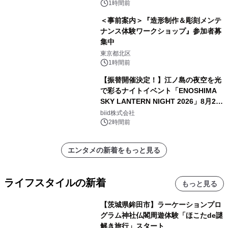
1時間前
＜事前案内＞『造形制作＆彫刻メンテ
ナンス体験ワークショップ』参加者募
集中
東京都北区
1時間前
【振替開催決定！】江ノ島の夜空を光
で彩るナイトイベント「ENOSHIMA
SKY LANTERN NIGHT 2026」8月22
日(土)振替開催＆受付スタート！
biid株式会社
2時間前
エンタメの新着をもっと見る
ライフスタイルの新着
もっと見る
【茨城県鉾田市】ラーケーションプロ
グラム神社仏閣周遊体験「ほこたde謎
解き旅行」スタート