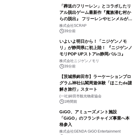
「葬送のフリーレン」とコラボしたリ
アル脱出ゲーム最新作『魔族潜む村か
らの脱出』 フリーレンやヒンメルが武
器を手に魔族を見据える描き下ろしメ
株式会社SCRAP
インビジュアル公開
39分前
いよいよ明日から！「ニジゲンノモ
リ」が静岡県に初上陸！ 『ニジゲンノ
モリPOP UPストアin静岡パルコ』
株式会社ニジゲンノモリ
39分前
【茨城県鉾田市】ラーケーションプロ
グラム神社仏閣周遊体験「ほこたde謎
解き旅行」スタート
(一社)鉾田市観光物産協会
1時間前
GiGO、アミューズメント施設
「GiGO」のフランチャイズ事業へ本
格参入
株式会社GENDA GiGO Entertainment