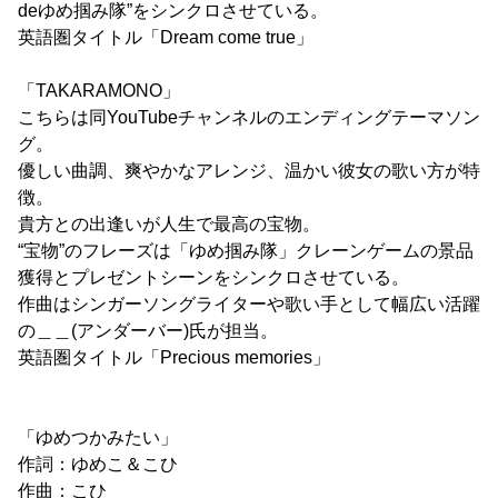
deゆめ掴み隊”をシンクロさせている。
英語圏タイトル「Dream come true」
「TAKARAMONO」
こちらは同YouTubeチャンネルのエンディングテーマソン
グ。
優しい曲調、爽やかなアレンジ、温かい彼女の歌い方が特
徴。
貴方との出逢いが人生で最高の宝物。
“宝物”のフレーズは「ゆめ掴み隊」クレーンゲームの景品
獲得とプレゼントシーンをシンクロさせている。
作曲はシンガーソングライターや歌い手として幅広い活躍
の＿＿(アンダーバー)氏が担当。
英語圏タイトル「Precious memories」
「ゆめつかみたい」
作詞：ゆめこ＆こひ
作曲：こひ