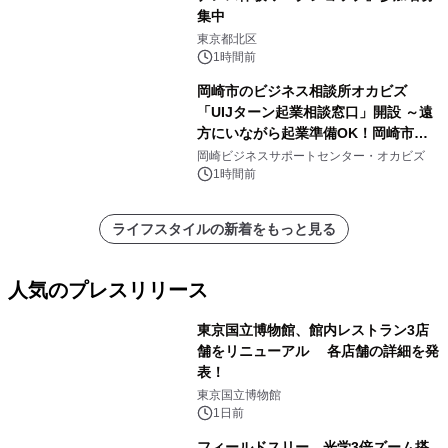
集中
東京都北区
1時間前
岡崎市のビジネス相談所オカビズ
「UIJターン起業相談窓口」開設 ～遠
方にいながら起業準備OK！岡崎市を
挑戦者があつまるまちに～
岡崎ビジネスサポートセンター・オカビズ
1時間前
ライフスタイルの新着をもっと見る
人気のプレスリリース
東京国立博物館、館内レストラン3店
舗をリニューアル 各店舗の詳細を発
表！
1
東京国立博物館
1日前
フィールドスリー、光学3倍ズーム搭