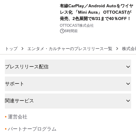
有線CarPlay／Android Autoをワイヤ
レス化 「Mini Aura」 OTTOCASTが
発売、2色展開で8/31まで40％OFF！
6
OTTOCAST株式会社
6時間前
トップ
エンタメ・カルチャーのプレスリリース一覧
株式会社
プレスリリース配信
サポート
関連サービス
•
運営会社
•
パートナープログラム