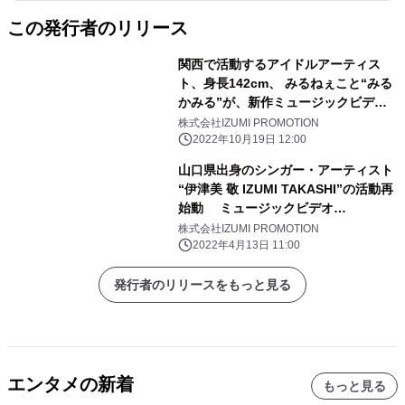
この発行者のリリース
関西で活動するアイドルアーティス
ト、身長142cm、 みるねぇこと“みる
かみる”が、新作ミュージックビデオ
「暴食インフィニティ」を10/19に
株式会社IZUMI PROMOTION
YouTubeチャンネルにて公開＆デジタ
2022年10月19日 12:00
ル音楽配信もスタート！
山口県出身のシンガー・アーティスト
“伊津美 敬 IZUMI TAKASHI”の活動再
始動 ミュージックビデオ
「TEENAGE」がYouTubeチャンネル
株式会社IZUMI PROMOTION
で公開！
2022年4月13日 11:00
発行者のリリースをもっと見る
エンタメの新着
もっと見る