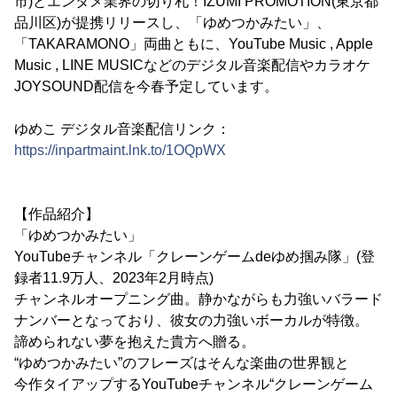
市)とエンタメ業界の切り札！IZUMI PROMOTION(東京都
品川区)が提携リリースし、「ゆめつかみたい」、
「TAKARAMONO」両曲ともに、YouTube Music , Apple
Music , LINE MUSICなどのデジタル音楽配信やカラオケ
JOYSOUND配信を今春予定しています。
ゆめこ デジタル音楽配信リンク：
https://inpartmaint.lnk.to/1OQpWX
【作品紹介】
「ゆめつかみたい」
YouTubeチャンネル「クレーンゲームdeゆめ掴み隊」(登
録者11.9万人、2023年2月時点)
チャンネルオープニング曲。静かながらも力強いバラード
ナンバーとなっており、彼女の力強いボーカルが特徴。
諦められない夢を抱えた貴方へ贈る。
“ゆめつかみたい”のフレーズはそんな楽曲の世界観と
今作タイアップするYouTubeチャンネル“クレーンゲーム