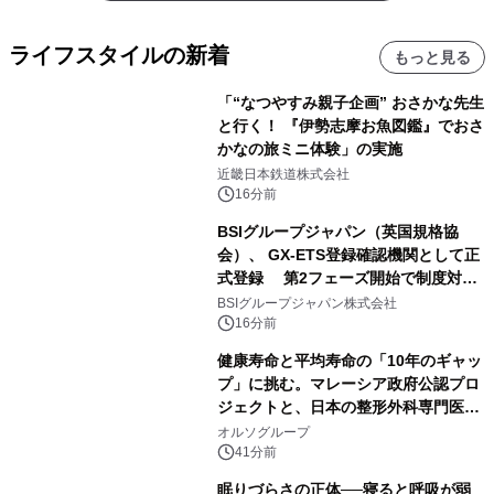
ライフスタイルの新着
もっと見る
「“なつやすみ親子企画” おさかな先生
と行く！ 『伊勢志摩お魚図鑑』でおさ
かなの旅ミニ体験」の実施
近畿日本鉄道株式会社
16分前
BSIグループジャパン（英国規格協
会）、 GX-ETS登録確認機関として正
式登録 第2フェーズ開始で制度対応
が義務化、 企業の対応はどう変わるの
BSIグループジャパン株式会社
か？ 法的拘束力をもつGX-ETSの実
16分前
務ポイント解説セミナーの アーカイブ
健康寿命と平均寿命の「10年のギャッ
動画を公開中
プ」に挑む。マレーシア政府公認プロ
ジェクトと、日本の整形外科専門医が
サステナブルな「エシカル・ツバメの
オルソグループ
巣」の共同臨床検証を開始
41分前
眠りづらさの正体──寝ると呼吸が弱