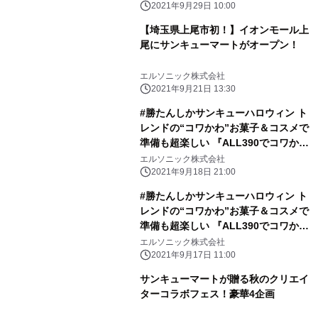
2021年9月29日 10:00
【埼玉県上尾市初！】イオンモール上
尾にサンキューマートがオープン！
エルソニック株式会社
2021年9月21日 13:30
#勝たんしかサンキューハロウィン ト
レンドの“コワかわ”お菓子＆コスメで
準備も超楽しい 『ALL390でコワかわ
ハロウィン』が9月24日(金) からスタ
エルソニック株式会社
ート！
2021年9月18日 21:00
#勝たんしかサンキューハロウィン ト
レンドの“コワかわ”お菓子＆コスメで
準備も超楽しい 『ALL390でコワかわ
ハロウィン』が9月24日(金) からスタ
エルソニック株式会社
ート！
2021年9月17日 11:00
サンキューマートが贈る秋のクリエイ
ターコラボフェス！豪華4企画