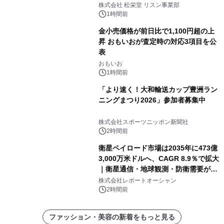
8月6日発売
株式会社 松栄堂 リスン事業部
1時間前
金小売価格が前日比で1,100円超の上
昇 おもいおが査定時の対応3項目を公
表
おもいお
1時間前
「より速く！大和輸送カップ豊洲ラン
ニングまつり2026」参加者募集中
株式会社スポーツニッポン新聞社
2時間前
衛星ペイロード市場は2035年に473億
3,000万米ドルへ、CAGR 8.9％で拡大
｜衛星通信・地球観測・防衛需要が牽
引する次世代宇宙産業の成長戦略
株式会社レポートオーシャン
2時間前
ファッション・美容の新着をもっと見る