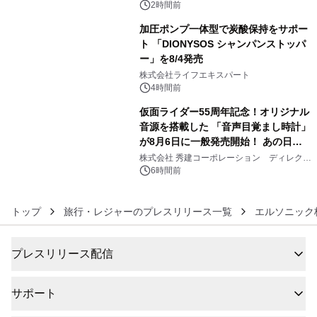
2時間前
加圧ポンプ一体型で炭酸保持をサポー
ト 「DIONYSOS シャンパンストッパ
ー」を8/4発売
5
株式会社ライフエキスパート
4時間前
仮面ライダー55周年記念！オリジナル
音源を搭載した 「音声目覚まし時計」
が8月6日に一般発売開始！ あの日の
6
大興奮が今甦る
株式会社 秀建コーポレーション ディレクト
アートギャラリー
6時間前
トップ
旅行・レジャーのプレスリリース一覧
エルソニック
プレスリリース配信
サポート