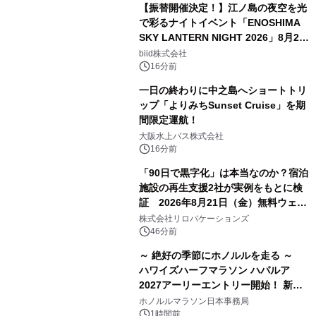
【振替開催決定！】江ノ島の夜空を光
で彩るナイトイベント「ENOSHIMA
SKY LANTERN NIGHT 2026」8月22
日(土)振替開催＆受付スタート！
biid株式会社
16分前
一日の終わりに中之島へショートトリ
ップ「よりみちSunset Cruise」を期
間限定運航！
大阪水上バス株式会社
16分前
「90日で黒字化」は本当なのか？宿泊
施設の再生支援2社が実例をもとに検
証 2026年8月21日（金）無料ウェビ
ナー開催
株式会社リロバケーションズ
46分前
～ 絶好の季節にホノルルを走る ～
ハワイズハーフマラソン ハパルア
2027アーリーエントリー開始！ 新カ
テゴリー「ハパルアIKI(イキ)」(約
ホノルルマラソン日本事務局
13.4km)が登場
1時間前