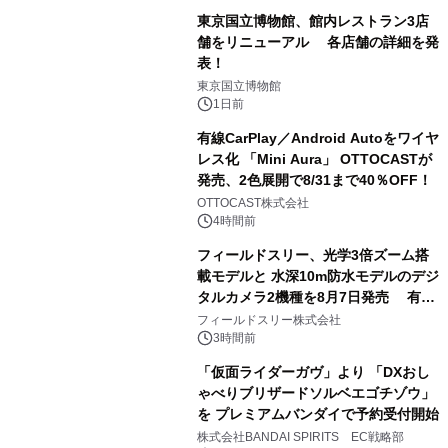
東京国立博物館、館内レストラン3店
舗をリニューアル 各店舗の詳細を発
表！
1
東京国立博物館
1日前
有線CarPlay／Android Autoをワイヤ
レス化 「Mini Aura」 OTTOCASTが
発売、2色展開で8/31まで40％OFF！
2
OTTOCAST株式会社
4時間前
フィールドスリー、光学3倍ズーム搭
載モデルと 水深10m防水モデルのデジ
タルカメラ2機種を8月7日発売 有効
3
約1300万画素、用途別に選べるコンデ
フィールドスリー株式会社
ジ新登場
3時間前
「仮面ライダーガヴ」より 「DXおし
ゃべりブリザードソルベエゴチゾウ」
を プレミアムバンダイで予約受付開始
4
株式会社BANDAI SPIRITS EC戦略部