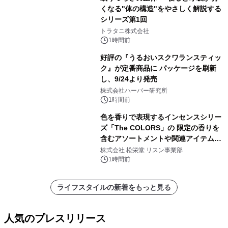
くなる"体の構造"をやさしく解説する
シリーズ第1回
トラタニ株式会社
1時間前
好評の『うるおいスクワランスティッ
ク』が定番商品に パッケージを刷新
し、9/24より発売
株式会社ハーバー研究所
1時間前
色を香りで表現するインセンスシリー
ズ「The COLORS」の 限定の香りを
含むアソートメントや関連アイテムを
8月6日発売
株式会社 松栄堂 リスン事業部
1時間前
ライフスタイルの新着をもっと見る
人気のプレスリリース