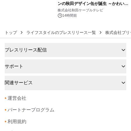
ンの秋田デザイン缶が誕生 ～かわいい
6
秋田犬の子犬と秋田の四季と名所を巡
株式会社秋田ケーブルテレビ
るパッケージ～ 9月1日(火)秋田県内で
14時間前
販売開始
トップ
ライフスタイルのプレスリリース一覧
株式会社ブリ
プレスリリース配信
サポート
関連サービス
•
運営会社
•
パートナープログラム
•
利用規約