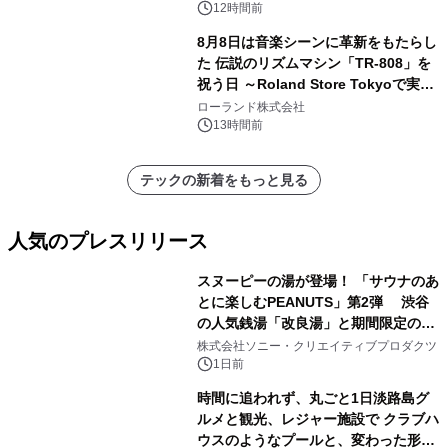
12時間前
8月8日は音楽シーンに革新をもたらし
た 伝説のリズムマシン「TR-808」を
祝う日 ～Roland Store Tokyoで実機
を展示しての 記念キャンペーンを開
ローランド株式会社
催 英国ラジオ「NTS」の 特別プログ
13時間前
ラムや、「TR-808」を愛する伝説的
アーティストを フィーチャーしたアニ
テックの新着をもっと見る
メーションを公開～
人気のプレスリリース
スヌーピーの湯が登場！ 「サウナのあ
とに楽しむPEANUTS」第2弾 渋谷
の人気銭湯「改良湯」と期間限定のコ
1
ラボレーション サウナイキタイコラ
株式会社ソニー・クリエイティブプロダクツ
ボグッズも発売決定！
1日前
時間に追われず、丸ごと1日淡路島グ
ルメと観光、レジャー施設で クラブハ
ウスのようなプールと、変わった形の