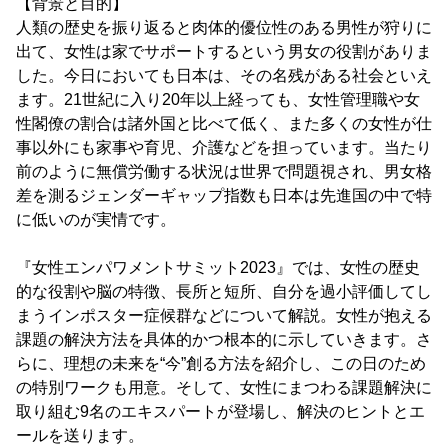
【背景と目的】
人類の歴史を振り返ると肉体的優位性のある男性が狩りに
出て、女性は家でサポートするという男女の役割がありま
した。今日においても日本は、その名残がある社会といえ
ます。21世紀に入り20年以上経っても、女性管理職や女
性閣僚の割合は諸外国と比べて低く、また多くの女性が仕
事以外にも家事や育児、介護などを担っています。当たり
前のように無償労働する状況は世界で問題視され、男女格
差を測るジェンダーギャップ指数も日本は先進国の中で特
に低いのが実情です。
『女性エンパワメントサミット2023』では、女性の歴史
的な役割や脳の特徴、長所と短所、自分を過小評価してし
まうインポスター症候群などについて解説。女性が抱える
課題の解決方法を具体的かつ根本的に示していきます。さ
らに、理想の未来を“今”創る方法を紹介し、この日のため
の特別ワークも用意。そして、女性にまつわる課題解決に
取り組む9名のエキスパートが登場し、解決のヒントとエ
ールを送ります。