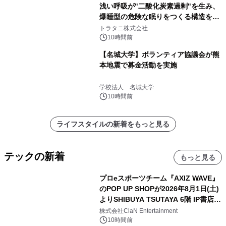
浅い呼吸が"二酸化炭素過剰"を生み、
爆睡型の危険な眠りをつくる構造を解
説
トラタニ株式会社
10時間前
【名城大学】ボランティア協議会が熊
本地震で募金活動を実施
学校法人 名城大学
10時間前
ライフスタイルの新着をもっと見る
テックの新着
もっと見る
プロeスポーツチーム『AXIZ WAVE』
のPOP UP SHOPが2026年8月1日(土)
よりSHIBUYA TSUTAYA 6階 IP書店で
開催決定！！
株式会社ClaN Entertainment
10時間前