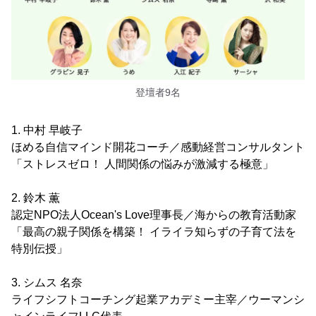
登壇者9名
1. 中村 早岐子
ほめる自信マインド開花コーチ／感動経営コンサルタント
「ストレスゼロ！ 人間関係の悩みが激減する極意」
2. 鈴木 薫
認定NPO法人Ocean's Love理事長／海からの教育活動家
「最高の親子関係を構築！ イライラ知らずの子育て法を
特別伝授」
3. シムス 名奈
ライフシフトコーチング起業アカデミー主宰／ウーマンシ