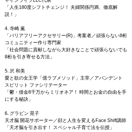
ャインライフLLC代表
「人生180度シフトチェンジ！ 夫婦関係円満、徹底解
説！」
4. 寺崎 薫
「バリアフリーアクセサリー(R)」考案者／頑張らない8桁
コミュニティー作り専門家
「社会問題に貢献しながら大好きなことで頑張らないでも
8桁を引き寄せる方法」
5. 沢 和美
愛と欲の女王学「億ラブメソッド」主宰／アバンデント
スピリット ファシリテーター
「鬱・借金8千万からミリオネア！ 時間とお金の自由を手
にする秘訣」
6. グラビン 晃子
天才脳 開花サポーター／顔と人生を変えるFace Shift講師
「天才脳を引き出す！ スペシャル子育て法を伝授」