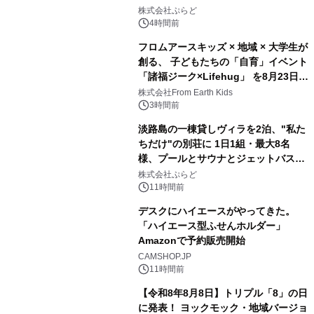
2
サウナも 「THE BOXY AWAJI」のお
株式会社ぷらど
得な素泊まり連泊プランで
4時間前
フロムアースキッズ × 地域 × 大学生が
創る、 子どもたちの「自育」イベント
「諸福ジーク×Lifehug」 を8月23日
3
(日)開催
株式会社From Earth Kids
3時間前
淡路島の一棟貸しヴィラを2泊、"私た
ちだけ"の別荘に 1日1組・最大8名
様、プールとサウナとジェットバス付
4
きで Villa Mon Temps AWAJIの連泊
株式会社ぷらど
素泊りプラン
11時間前
デスクにハイエースがやってきた。
「ハイエース型ふせんホルダー」
Amazonで予約販売開始
5
CAMSHOP.JP
11時間前
【令和8年8月8日】トリプル「8」の日
に発表！ ヨックモック・地域バージョ