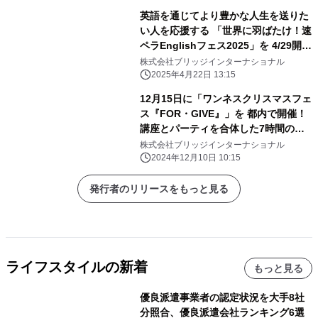
英語を通じてより豊かな人生を送りた
い人を応援する 「世界に羽ばたけ！速
ペラEnglishフェス2025」を 4/29開催
(参加無料)
株式会社ブリッジインターナショナル
2025年4月22日 13:15
12月15日に「ワンネスクリスマスフェ
ス『FOR・GIVE』」を 都内で開催！
講座とパーティを合体した7時間の体
験型イベント
株式会社ブリッジインターナショナル
2024年12月10日 10:15
発行者のリリースをもっと見る
ライフスタイルの新着
もっと見る
優良派遣事業者の認定状況を大手8社
分照合、優良派遣会社ランキング6選