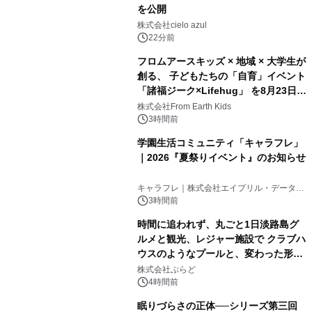
を公開
株式会社cielo azul
22分前
フロムアースキッズ × 地域 × 大学生が
創る、 子どもたちの「自育」イベント
「諸福ジーク×Lifehug」 を8月23日
(日)開催
株式会社From Earth Kids
3時間前
学園生活コミュニティ「キャラフレ」
｜2026『夏祭りイベント』のお知らせ
キャラフレ｜株式会社エイプリル・データ・
デザインズ
3時間前
時間に追われず、丸ごと1日淡路島グ
ルメと観光、レジャー施設で クラブハ
ウスのようなプールと、変わった形の
サウナも 「THE BOXY AWAJI」のお
株式会社ぷらど
得な素泊まり連泊プランで
4時間前
眠りづらさの正体──シリーズ第三回