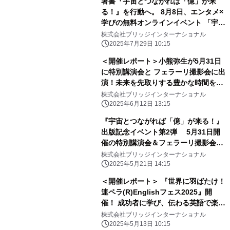
著書『宇宙とつながれば「億」が来
る！』を行動へ。 8月8日、エンタメ×
学びの無料オンラインイベント 「宇宙
銀行フェス」開催！
株式会社ブリッジインターナショナル
2025年7月29日 10:15
＜開催レポート＞小熊弥生が5月31日
に特別講演会と フェラーリ撮影会に出
演！未来を先取りする豊かな時間を提
供
株式会社ブリッジインターナショナル
2025年6月12日 13:15
『宇宙とつながれば「億」が来る！』
出版記念イベント第2弾 5月31日開
催の特別講演会＆フェラーリ撮影会に
小熊弥生が出演！
株式会社ブリッジインターナショナル
2025年5月21日 14:15
＜開催レポート＞ 『世界に羽ばたけ！
速ペラ(R)Englishフェス2025』開
催！ 成功者に学び、伝わる英語で楽し
さを実感［4月29日］
株式会社ブリッジインターナショナル
2025年5月13日 10:15