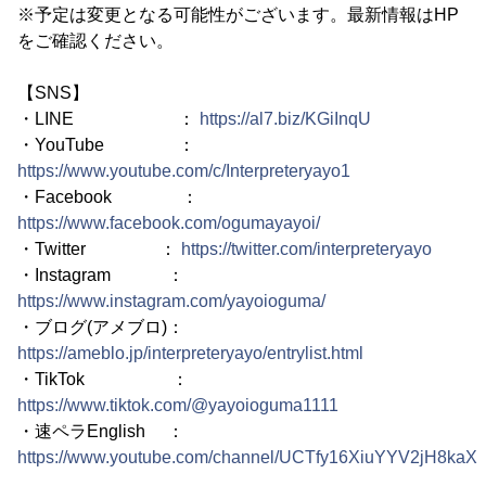
※予定は変更となる可能性がございます。最新情報はHP
をご確認ください。
【SNS】
・LINE ：
https://al7.biz/KGiInqU
・YouTube ：
https://www.youtube.com/c/Interpreteryayo1
・Facebook ：
https://www.facebook.com/ogumayayoi/
・Twitter ：
https://twitter.com/interpreteryayo
・Instagram ：
https://www.instagram.com/yayoioguma/
・ブログ(アメブロ)：
https://ameblo.jp/interpreteryayo/entrylist.html
・TikTok ：
https://www.tiktok.com/@yayoioguma1111
・速ペラEnglish ：
https://www.youtube.com/channel/UCTfy16XiuYYV2jH8kaX