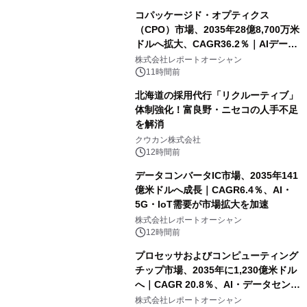
コパッケージド・オプティクス
（CPO）市場、2035年28億8,700万米
ドルへ拡大、CAGR36.2％｜AIデータ
センター・高速光通信需要が成長を加
株式会社レポートオーシャン
速
11時間前
北海道の採用代行「リクルーティブ」
体制強化！富良野・ニセコの人手不足
を解消
クウカン株式会社
12時間前
データコンバータIC市場、2035年141
億米ドルへ成長｜CAGR6.4％、AI・
5G・IoT需要が市場拡大を加速
株式会社レポートオーシャン
12時間前
プロセッサおよびコンピューティング
チップ市場、2035年に1,230億米ドル
へ｜CAGR 20.8％、AI・データセンタ
ー需要が成長を牽引
株式会社レポートオーシャン