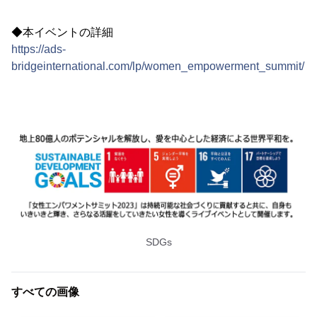
◆本イベントの詳細
https://ads-
bridgeinternational.com/lp/women_empowerment_summit/
SDGs
すべての画像