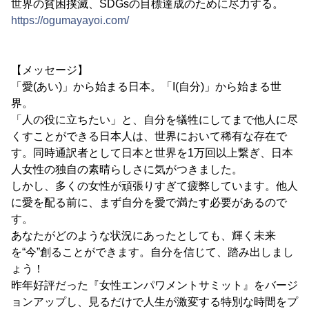
世界の貧困撲滅、SDGsの目標達成のために尽力する。
https://ogumayayoi.com/
【メッセージ】
「愛(あい)」から始まる日本。「I(自分)」から始まる世
界。
「人の役に立ちたい」と、自分を犠牲にしてまで他人に尽
くすことができる日本人は、世界において稀有な存在で
す。同時通訳者として日本と世界を1万回以上繋ぎ、日本
人女性の独自の素晴らしさに気がつきました。
しかし、多くの女性が頑張りすぎて疲弊しています。他人
に愛を配る前に、まず自分を愛で満たす必要があるので
す。
あなたがどのような状況にあったとしても、輝く未来
を“今”創ることができます。自分を信じて、踏み出しまし
ょう！
昨年好評だった『女性エンパワメントサミット』をバージ
ョンアップし、見るだけで人生が激変する特別な時間をプ