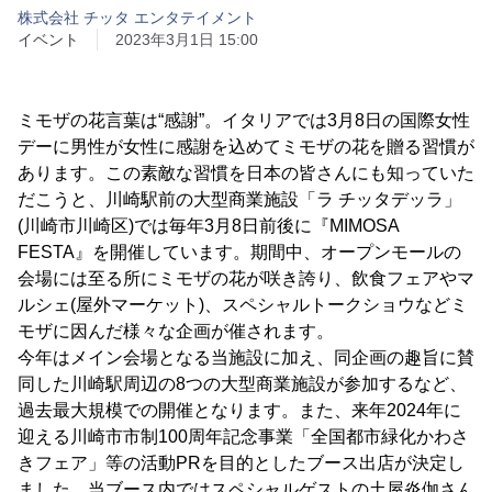
株式会社 チッタ エンタテイメント
イベント
2023年3月1日 15:00
ミモザの花言葉は“感謝”。イタリアでは3月8日の国際女性
デーに男性が女性に感謝を込めてミモザの花を贈る習慣が
あります。この素敵な習慣を日本の皆さんにも知っていた
だこうと、川崎駅前の大型商業施設「ラ チッタデッラ」
(川崎市川崎区)では毎年3月8日前後に『MIMOSA
FESTA』を開催しています。期間中、オープンモールの
会場には至る所にミモザの花が咲き誇り、飲食フェアやマ
ルシェ(屋外マーケット)、スペシャルトークショウなどミ
モザに因んだ様々な企画が催されます。
今年はメイン会場となる当施設に加え、同企画の趣旨に賛
同した川崎駅周辺の8つの大型商業施設が参加するなど、
過去最大規模での開催となります。また、来年2024年に
迎える川崎市市制100周年記念事業「全国都市緑化かわさ
きフェア」等の活動PRを目的としたブース出店が決定し
ました。当ブース内ではスペシャルゲストの土屋炎伽さん