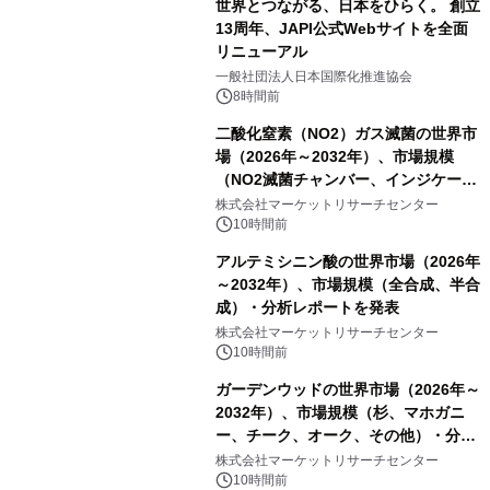
世界とつながる、日本をひらく。 創立
13周年、JAPI公式Webサイトを全面
リニューアル
一般社団法人日本国際化推進協会
8時間前
二酸化窒素（NO2）ガス滅菌の世界市
場（2026年～2032年）、市場規模
（NO2滅菌チャンバー、インジケータ
ーおよびモニタリングシステム、その
株式会社マーケットリサーチセンター
他）・分析レポートを発表
10時間前
アルテミシニン酸の世界市場（2026年
～2032年）、市場規模（全合成、半合
成）・分析レポートを発表
株式会社マーケットリサーチセンター
10時間前
ガーデンウッドの世界市場（2026年～
2032年）、市場規模（杉、マホガニ
ー、チーク、オーク、その他）・分析
レポートを発表
株式会社マーケットリサーチセンター
10時間前