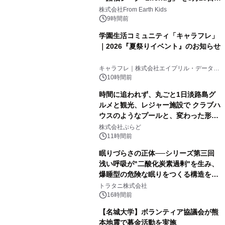
(日)開催
株式会社From Earth Kids
9時間前
学園生活コミュニティ「キャラフレ」
｜2026『夏祭りイベント』のお知らせ
キャラフレ｜株式会社エイプリル・データ・
デザインズ
10時間前
時間に追われず、丸ごと1日淡路島グ
ルメと観光、レジャー施設で クラブハ
ウスのようなプールと、変わった形の
サウナも 「THE BOXY AWAJI」のお
株式会社ぷらど
得な素泊まり連泊プランで
11時間前
眠りづらさの正体──シリーズ第三回
浅い呼吸が"二酸化炭素過剰"を生み、
爆睡型の危険な眠りをつくる構造を解
説
トラタニ株式会社
16時間前
【名城大学】ボランティア協議会が熊
本地震で募金活動を実施