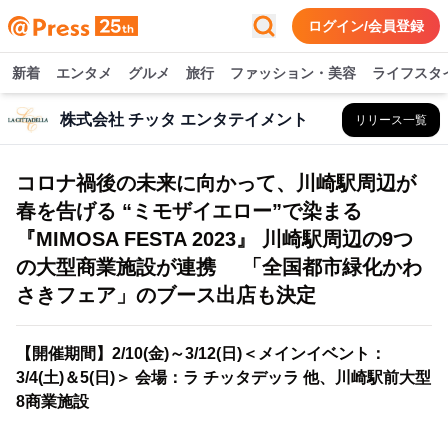
ログイン/会員登録
新着
エンタメ
グルメ
旅行
ファッション・美容
ライフスタ
株式会社 チッタ エンタテイメント
リリース一覧
コロナ禍後の未来に向かって、川崎駅周辺が
春を告げる “ミモザイエロー”で染まる
『MIMOSA FESTA 2023』 川崎駅周辺の9つ
の大型商業施設が連携 「全国都市緑化かわ
さきフェア」のブース出店も決定
【開催期間】2/10(金)～3/12(日)＜メインイベント：
3/4(土)＆5(日)＞ 会場：ラ チッタデッラ 他、川崎駅前大型
8商業施設