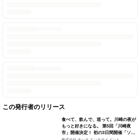
この発行者のリリース
食べて、飲んで、巡って。川崎の夜が
もっと好きになる。 第5回「川崎夜
市」開催決定！ 初の3日間開催「ソウ
ルフード屋台」＆川崎駅東口エリア一
株式会社 チッタ エンタテイメント