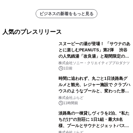
ビジネスの新着をもっと見る
人気のプレスリリース
スヌーピーの湯が登場！ 「サウナのあ
とに楽しむPEANUTS」第2弾 渋谷
の人気銭湯「改良湯」と期間限定のコ
1
ラボレーション サウナイキタイコラ
株式会社ソニー・クリエイティブプロダクツ
ボグッズも発売決定！
1日前
時間に追われず、丸ごと1日淡路島グ
ルメと観光、レジャー施設で クラブハ
ウスのようなプールと、変わった形の
2
サウナも 「THE BOXY AWAJI」のお
株式会社ぷらど
得な素泊まり連泊プランで
11時間前
淡路島の一棟貸しヴィラを2泊、"私た
ちだけ"の別荘に 1日1組・最大8名
様、プールとサウナとジェットバス付
3
きで Villa Mon Temps AWAJIの連泊
株式会社ぷらど