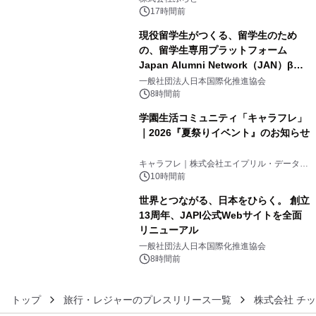
素泊りプラン
17時間前
現役留学生がつくる、留学生のため
の、留学生専用プラットフォーム
Japan Alumni Network（JAN）β版
4
をリリース
一般社団法人日本国際化推進協会
8時間前
学園生活コミュニティ「キャラフレ」
｜2026『夏祭りイベント』のお知らせ
5
キャラフレ｜株式会社エイプリル・データ・
デザインズ
10時間前
世界とつながる、日本をひらく。 創立
13周年、JAPI公式Webサイトを全面
リニューアル
6
一般社団法人日本国際化推進協会
8時間前
トップ
旅行・レジャーのプレスリリース一覧
株式会社 チ