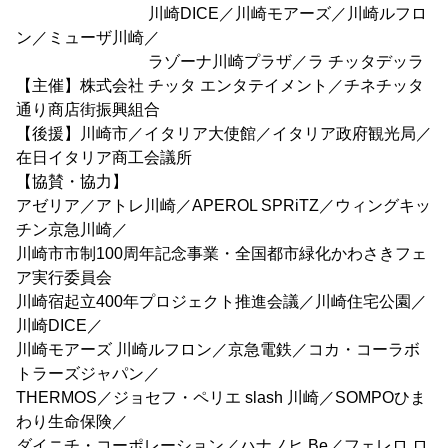
川崎DICE／川崎モアーズ／川崎ルフロ
ン／ミューザ川崎／
ラゾーナ川崎プラザ／ラ チッタデッラ
【主催】株式会社 チッタ エンタテイメント／チネチッタ
通り商店街振興組合
【後援】川崎市／イタリア大使館／イタリア政府観光局／
在日イタリア商工会議所
【協賛・協力】
アゼリア／アトレ川崎／APEROL SPRiTZ／ウィングキッ
チン京急川崎／
川崎市市制100周年記念事業・全国都市緑化かわさきフェ
ア実行委員会
川崎宿起立400年プロジェクト推進会議／川崎住宅公園／
川崎DICE／
川崎モアーズ 川崎ルフロン／京急電鉄／コカ・コーラボ
トラーズジャパン／
THERMOS／ジョセフ・ペリエ slash 川崎／SOMPOひま
わり生命保険／
ダイニチ・コーポレーション／ハナノヒ Be／フェレロ ロ