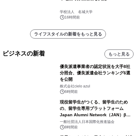
学校法人 名城大学
16時間前
ライフスタイルの新着をもっと見る
ビジネスの新着
もっと見る
優良派遣事業者の認定状況を大手8社
分照合、優良派遣会社ランキング6選
を公開
株式会社cielo azul
6時間前
現役留学生がつくる、留学生のため
の、留学生専用プラットフォーム
Japan Alumni Network（JAN）β版
をリリース
一般社団法人日本国際化推進協会
8時間前