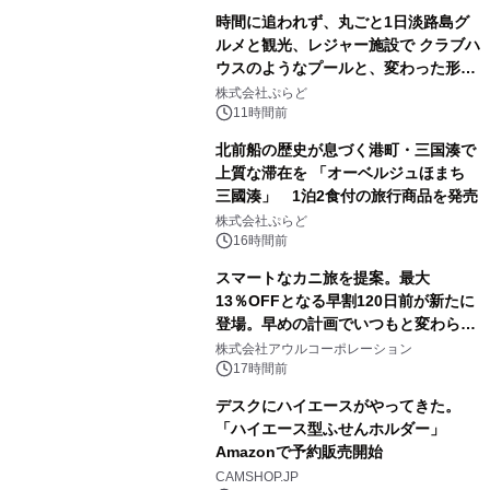
時間に追われず、丸ごと1日淡路島グ
ルメと観光、レジャー施設で クラブハ
ウスのようなプールと、変わった形の
サウナも 「THE BOXY AWAJI」のお
株式会社ぷらど
得な素泊まり連泊プランで
11時間前
北前船の歴史が息づく港町・三国湊で
上質な滞在を 「オーベルジュほまち
三國湊」 1泊2食付の旅行商品を発売
株式会社ぷらど
16時間前
スマートなカニ旅を提案。最大
13％OFFとなる早割120日前が新たに
登場。早めの計画でいつもと変わらぬ
大人の冬旅を。ー夕日ヶ浦温泉「佳松
株式会社アウルコーポレーション
苑 別邸ふうか」ー
17時間前
デスクにハイエースがやってきた。
「ハイエース型ふせんホルダー」
Amazonで予約販売開始
CAMSHOP.JP