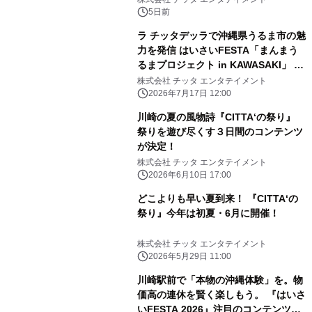
帯に拡大「川崎バル祭り」
5日前
ラ チッタデッラで沖縄県うるま市の魅
力を発信 はいさいFESTA「まんまう
るまプロジェクト in KAWASAKI」 7
月18日（土）スタート
株式会社 チッタ エンタテイメント
2026年7月17日 12:00
川崎の夏の風物詩『CITTA‘の祭り』
祭りを遊び尽くす３日間のコンテンツ
が決定！
株式会社 チッタ エンタテイメント
2026年6月10日 17:00
どこよりも早い夏到来！ 『CITTA‘の
祭り』今年は初夏・6月に開催！
株式会社 チッタ エンタテイメント
2026年5月29日 11:00
川崎駅前で「本物の沖縄体験」を。物
価高の連休を賢く楽しもう。 『はいさ
いFESTA 2026』注目のコンテンツを