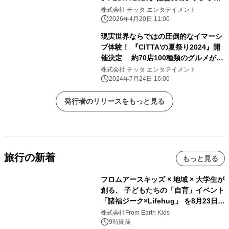
紹介
株式会社 チッタ エンタテイメント
2026年4月20日 11:00
現実世界ならではの圧倒的なイマーシ
ブ体験！ 『CITTA'の夏祭り2024』開
催決定 約70店100種類のグルメが集
結する夜市や迫力のパフォーマンスな
株式会社 チッタ エンタテイメント
ど
2024年7月24日 16:00
発行者のリリースをもっと見る
旅行の新着
もっと見る
フロムアースキッズ × 地域 × 大学生が
創る、 子どもたちの「自育」イベント
「諸福ジーク×Lifehug」 を8月23日
(日)開催
株式会社From Earth Kids
9時間前