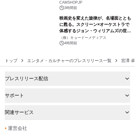
CAMSHOP.JP
3時間前
映画史を変えた旋律が、名場面ととも
に甦る。スクリーン×オーケストラで
体感するジョン・ウィリアムズの世
6
界。ジョン・ウィリアムズ：シネマ・
（株）キョードーメディアス
スペクタキュラー・コンサート 開催決
4時間前
定！
トップ
エンタメ・カルチャーのプレスリリース一覧
宮澤 
プレスリリース配信
サポート
関連サービス
•
運営会社