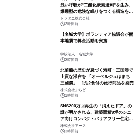
浅い呼吸が"二酸化炭素過剰"を生み、
爆睡型の危険な眠りをつくる構造を解
説
トラタニ株式会社
2時間前
【名城大学】ボランティア協議会が熊
本地震で募金活動を実施
学校法人 名城大学
2時間前
北前船の歴史が息づく港町・三国湊で
上質な滞在を 「オーベルジュほまち
三國湊」 1泊2食付の旅行商品を発売
株式会社ぷらど
2時間前
SNS200万回再生の「消えたドア」の
謎が明かされる、建築面積9坪のシニ
ア向けコンパクトバリアフリー住宅が
誕生
株式会社アース
3時間前