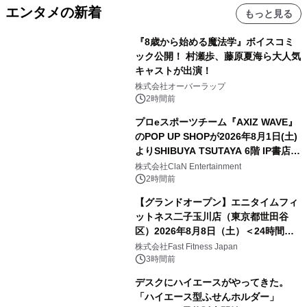
エンタメの新着
もっと見る
『8歳から始める魔法学』ボイスコミ
ック公開！ 村瀬歩、藤原夏海ら大人気
キャストが出演！
株式会社オーバーラップ
2時間前
プロeスポーツチーム『AXIZ WAVE』
のPOP UP SHOPが2026年8月1日(土)
よりSHIBUYA TSUTAYA 6階 IP書店で
開催決定！！
株式会社ClaN Entertainment
2時間前
【グランドオープン】エニタイムフィ
ットネス二子玉川店（東京都世田谷
区）2026年8月8日（土）＜24時間年
中無休のフィットネスジム＞
株式会社Fast Fitness Japan
3時間前
デスクにハイエースがやってきた。
「ハイエース型ふせんホルダー」