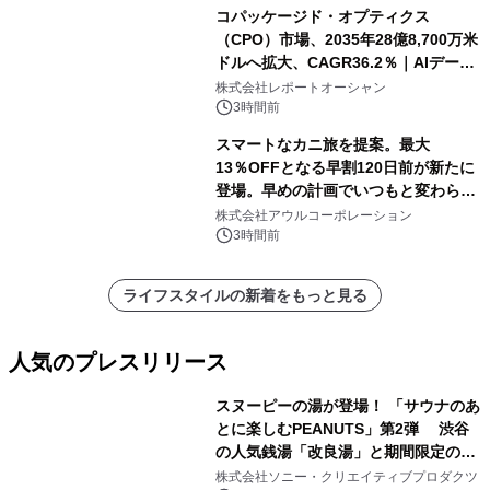
コパッケージド・オプティクス
（CPO）市場、2035年28億8,700万米
ドルへ拡大、CAGR36.2％｜AIデータ
センター・高速光通信需要が成長を加
株式会社レポートオーシャン
速
3時間前
スマートなカニ旅を提案。最大
13％OFFとなる早割120日前が新たに
登場。早めの計画でいつもと変わらぬ
大人の冬旅を。ー夕日ヶ浦温泉「佳松
株式会社アウルコーポレーション
苑 別邸ふうか」ー
3時間前
ライフスタイルの新着をもっと見る
人気のプレスリリース
スヌーピーの湯が登場！ 「サウナのあ
とに楽しむPEANUTS」第2弾 渋谷
の人気銭湯「改良湯」と期間限定のコ
1
ラボレーション サウナイキタイコラ
株式会社ソニー・クリエイティブプロダクツ