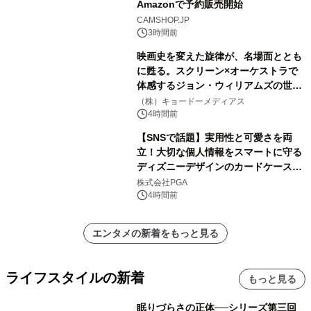
Amazonで予約販売開始
CAMSHOP.JP
3時間前
映画史を変えた旋律が、名場面ととも
に甦る。スクリーン×オーケストラで
体感するジョン・ウィリアムズの世
界。ジョン・ウィリアムズ：シネマ・
（株）キョードーメディアス
スペクタキュラー・コンサート 開催決
4時間前
定！
【SNSで話題】実用性と可愛さを両
立！大切な個人情報をスマートに守る
ディズニーデザインのカードケースを
株式会社PGAが8月7日発売
株式会社PGA
4時間前
エンタメの新着をもっと見る
ライフスタイルの新着
もっと見る
眠りづらさの正体──シリーズ第三回