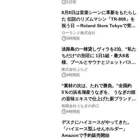
ボグッズも発売決定！
1日前
8月8日は音楽シーンに革新をもたらし
た 伝説のリズムマシン「TR-808」を
祝う日 ～Roland Store Tokyoで実機
2
を展示しての 記念キャンペーンを開
ローランド株式会社
催 英国ラジオ「NTS」の 特別プログ
5時間前
ラムや、「TR-808」を愛する伝説的
淡路島の一棟貸しヴィラを2泊、"私た
アーティストを フィーチャーしたアニ
ちだけ"の別荘に 1日1組・最大8名
メーションを公開～
様、プールとサウナとジェットバス付
3
きで Villa Mon Temps AWAJIの連泊
株式会社ぷらど
素泊りプラン
4時間前
“素材の次は、たれで勝負。”全国約
5％の浜名湖産うなぎを、 うなぎの頭
の旨味エキスで仕上げた新ブランド
4
「井口の誉」誕生
有限会社うなぎの井口
4時間前
デスクにハイエースがやってきた。
「ハイエース型ふせんホルダー」
Amazonで予約販売開始
5