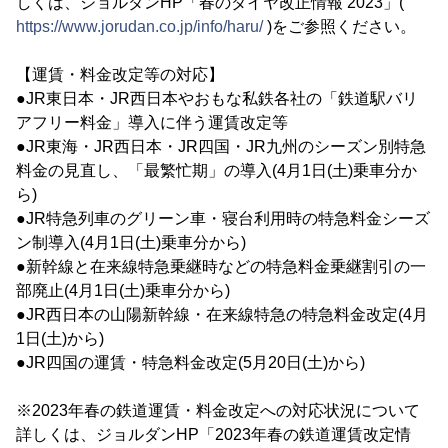
しくは、ジョルダンHP「春のダイヤ改正情報 2023」(
https://www.jorudan.co.jp/info/haru/
)をご参照ください。
【運賃・料金改定等の対応】
●JR東日本・JR西日本やおもな私鉄各社の「鉄道駅バリ
アフリー料金」導入に伴う運賃改定等
●JR東海・JR西日本・JR四国・JR九州のシーズン別特急
料金の見直し、「最繁忙期」の導入(4月1日(土)乗車分か
ら)
●JR特急列車のグリーン車・寝台利用時の特急料金シーズ
ン制導入(4月1日(土)乗車分から)
●新幹線と在来線特急乗継時などの特急料金乗継割引の一
部廃止(4月1日(土)乗車分から)
●JR西日本の山陽新幹線・在来線特急の特急料金改定(4月
1日(土)から)
●JR四国の運賃・特急料金改定(5月20日(土)から)
※2023年春の鉄道運賃・料金改定への対応状況について
詳しくは、ジョルダンHP「2023年春の鉄道運賃改定情