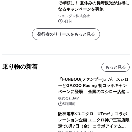
で半額に！ 夏休みの長崎観光がお得に
なるキャンペーンを実施
ジョルダン株式会社
6日前
発行者のリリースをもっと見る
乗り物の新着
もっと見る
『FUNBOO(ファンブー)』が、スシロ
ーとGAZOO Racing 初コラボキャン
ペーンに登場 全国のスシロー店舗で
GR 4車種の FUNBOO(ミニカー)付き
株式会社JAM
メニューが展開されます
8時間前
阪神電車×ユニクロ「UTme!」コラボ
レーション企画 ユニクロ神戸三宮店限
定で8月7日（金） コラボアイテムが