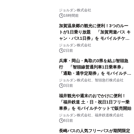
ジョルダン株式会社
16時間前
加賀温泉郷の観光に便利！3つのルー
トが1日乗り放題 「加賀周遊バス キ
ャン・バス1日券」を モバイルチケッ
トで販売開始
ジョルダン株式会社
2日前
兵庫・岡山・鳥取の3県を結ぶ智頭急
行 「智頭線普通列車1日乗車券」
「通勤・通学定期券」を モバイルチケ
ットで販売開始
ジョルダン株式会社、智頭急行株式会社
3日前
福井観光や週末のおでかけに便利！
「福井鉄道 土・日・祝日1日フリー乗
車券」を モバイルチケットで販売開始
ジョルダン株式会社、福井鉄道株式会社
6日前
長崎バスの人気フリーパスが期間限定