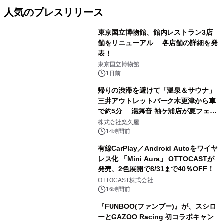
人気のプレスリリース
東京国立博物館、館内レストラン3店
舗をリニューアル 各店舗の詳細を発
表！
1
東京国立博物館
1日前
帰りの渋滞を避けて「温泉＆サウナ」
三井アウトレットパーク木更津から車
で約5分 湯舞音 袖ケ浦店が夏フェア
2
メニューを提供
株式会社楽久屋
14時間前
有線CarPlay／Android Autoをワイヤ
レス化 「Mini Aura」 OTTOCASTが
発売、2色展開で8/31まで40％OFF！
3
OTTOCAST株式会社
16時間前
『FUNBOO(ファンブー)』が、スシロ
ーとGAZOO Racing 初コラボキャン