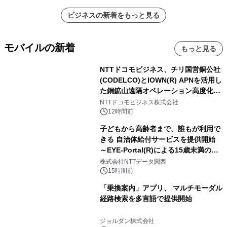
ビジネスの新着をもっと見る
モバイルの新着
もっと見る
NTTドコモビジネス、チリ国営銅公社
(CODELCO)とIOWN(R) APNを活用し
た銅鉱山遠隔オペレーション高度化に
向けた調査・実証を開始
NTTドコモビジネス株式会社
12時間前
子どもから高齢者まで、誰もが利用で
きる 自治体給付サービスを提供開始
～EYE-Portal(R)による15歳未満の本
人認証と デジタルデバイド対策で実現
株式会社NTTデータ関西
～
15時間前
「乗換案内」アプリ、 マルチモーダル
経路検索を多言語で提供開始
ジョルダン株式会社