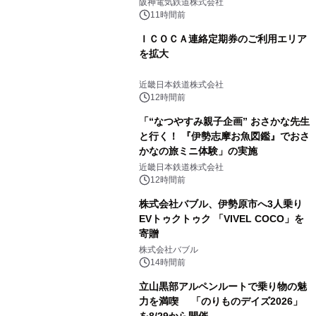
発売決定！
阪神電気鉄道株式会社
11時間前
ＩＣＯＣＡ連絡定期券のご利用エリア
を拡大
近畿日本鉄道株式会社
12時間前
「“なつやすみ親子企画” おさかな先生
と行く！ 『伊勢志摩お魚図鑑』でおさ
かなの旅ミニ体験」の実施
近畿日本鉄道株式会社
12時間前
株式会社バブル、伊勢原市へ3人乗り
EVトゥクトゥク 「VIVEL COCO」を
寄贈
株式会社バブル
14時間前
立山黒部アルペンルートで乗り物の魅
力を満喫 「のりものデイズ2026」