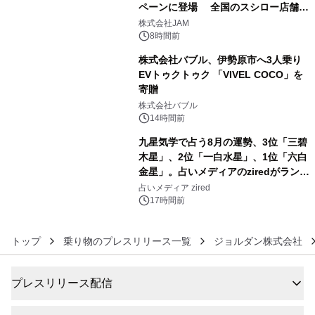
ペーンに登場 全国のスシロー店舗で
4
GR 4車種の FUNBOO(ミニカー)付き
株式会社JAM
メニューが展開されます
8時間前
株式会社バブル、伊勢原市へ3人乗り
EVトゥクトゥク 「VIVEL COCO」を
寄贈
5
株式会社バブル
14時間前
九星気学で占う8月の運勢、3位「三碧
木星」、2位「一白水星」、1位「六白
金星」。占いメディアのziredがランキ
6
ングを発表
占いメディア zired
17時間前
トップ
乗り物のプレスリリース一覧
ジョルダン株式会社
プレスリリース配信