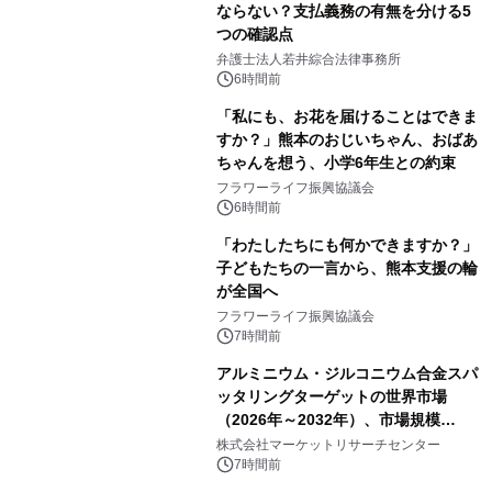
ならない？支払義務の有無を分ける5
つの確認点
弁護士法人若井綜合法律事務所
6時間前
「私にも、お花を届けることはできま
すか？」熊本のおじいちゃん、おばあ
ちゃんを想う、小学6年生との約束
フラワーライフ振興協議会
6時間前
「わたしたちにも何かできますか？」
子どもたちの一言から、熊本支援の輪
が全国へ
フラワーライフ振興協議会
7時間前
アルミニウム・ジルコニウム合金スパ
ッタリングターゲットの世界市場
（2026年～2032年）、市場規模
（0.995、0.999、その他）・分析レポ
株式会社マーケットリサーチセンター
ートを発表
7時間前