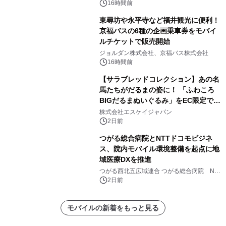
16時間前
東尋坊や永平寺など福井観光に便利！
京福バスの6種の企画乗車券をモバイ
ルチケットで販売開始
ジョルダン株式会社、京福バス株式会社
16時間前
【サラブレッドコレクション】あの名
馬たちがだるまの姿に！ 「ふわころ
BIGだるまぬいぐるみ」をEC限定で受
注販売開始
株式会社エスケイジャパン
2日前
つがる総合病院とNTTドコモビジネ
ス、院内モバイル環境整備を起点に地
域医療DXを推進
つがる西北五広域連合 つがる総合病院 NTT
ドコモビジネス株式会社
2日前
モバイルの新着をもっと見る