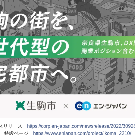
スリリース
https://corp.en-japan.com/newsrelease/2022/3092
特設ページ
https://www.enjapan.com/project/ikoma_2210/