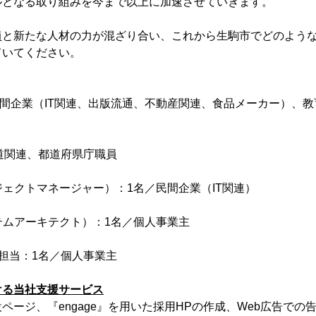
ルとなる取り組みを今まで以上に加速させていきます。
員と新たな人材の力が混ざり合い、これから生駒市でどのよう
ていてください。
民間企業（IT関連、出版流通、不動産関連、食品メーカー）、
道関連、都道府県庁職員
ジェクトマネージャー）：1名／民間企業（IT関連）
テムアーキテクト）：1名／個人事業主
担当：1名／個人事業主
ける当社支援サービス
ページ、『engage』を用いた採用HPの作成、Web広告での