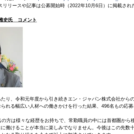
スリリースや記事は公募開始時（2022年10月6日）に掲載され
 雅史氏 コメント
あたり、令和元年度から引き続きエン・ジャパン株式会社から
られる幅広い人材への働きかけを行った結果、496名もの応
9名の方は様々な経歴をお持ちで、常勤職員の中には首都圏から
共に働けることが本当に楽しみでなりません。今後はこの先数