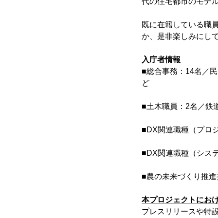
代の住宅都市のモデ
既に在籍している職
か、是非楽しみにし
入庁者情報
■総合事務：14名／
ど
■土木職員：2名／鉄
■DX関連職種（プロ
■DX関連職種（シス
■農の未来づくり推進
本プロジェクトにお
プレスリリースや特設