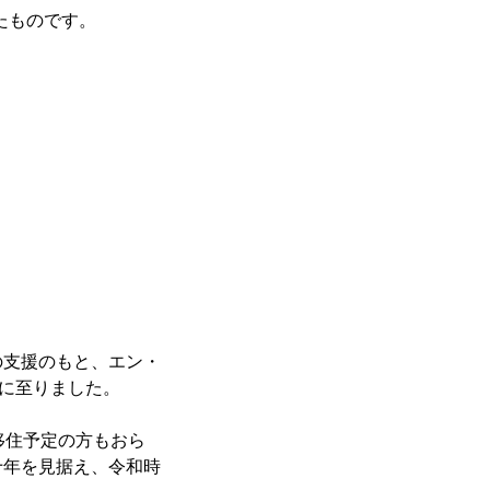
たものです。
の支援のもと、エン・
募に至りました。
移住予定の方もおら
十年を見据え、令和時