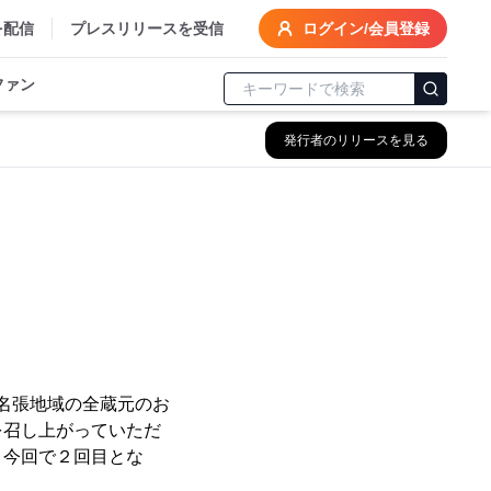
を配信
プレスリリースを受信
ログイン/会員登録
ファン
発行者のリリースを見る
名張地域の全蔵元のお
を召し上がっていただ
、今回で２回目とな