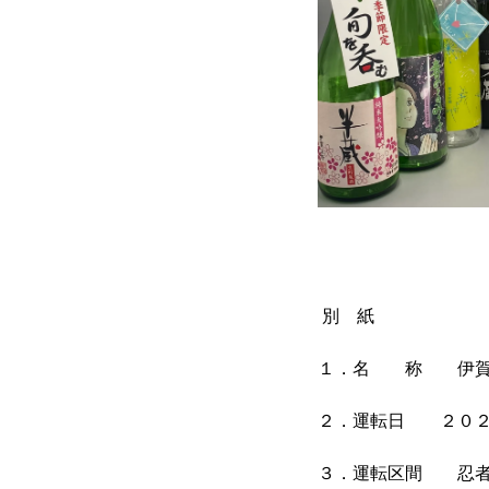
別 紙
１．名 称 伊賀の
２．運転日 ２０２
３．運転区間 忍者