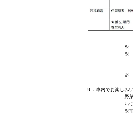
※ ★印のお
※ あらかじめ
を１杯ずつ順に
０円（税込
※ 車内では、
９．車内でお楽しみ
野菜ソムリエ 前
おつまみを
※前 淳子さん
２０１１
伊賀市