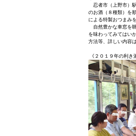
忍者市（上野市）駅
のお酒（８種類）を順
による特製おつまみ
自然豊かな車窓を眺
を味わってみてはい
方法等、詳しい内容
《２０１９年