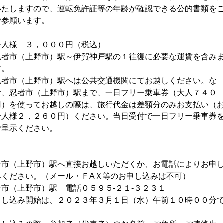
、運転免許証等の年齢が確認できる公的書類を
ます。
人様 ３，０００円（税込）
市）駅～伊賀神戸駅の１往復に必要な運賃を含み
。
野市）駅へは公共交通機関にてお越しくだ
野市）駅まで、一日フリー乗車券（大人７４０
越しの際は、旅行代金は差額分のみお支払い（
０円）ください。当日受付で一日フリー乗車券
ださい。
）駅へ直接お越しいただくか、お電話によりお申
（メール・ＦAＸ等のお申し込みは不可）
）駅 電話０５９５-２１-３２３１
は、２０２３年３月１日（水）午前１０時００分
。