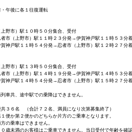
・午後に各１往復運転
便
）駅１０時５０分集合、受付
野市）駅１１時２３分発→伊賀神戸駅１１時５３分
１１時５４分発→忍者市（上野市）駅１２時２７分
）駅１３時５０分集合、受付
野市）駅１４時１９分発→伊賀神戸駅１４時５３分
１４時５４分発→忍者市（上野市）駅１５時２７分
中駅での乗降はできません。
共３６名 （合計７２名、満員になり次第募集終了）
便かのどちらか片方のご乗車となります。
はできません。
お客様はご乗車できません。当日受付で年齢を確