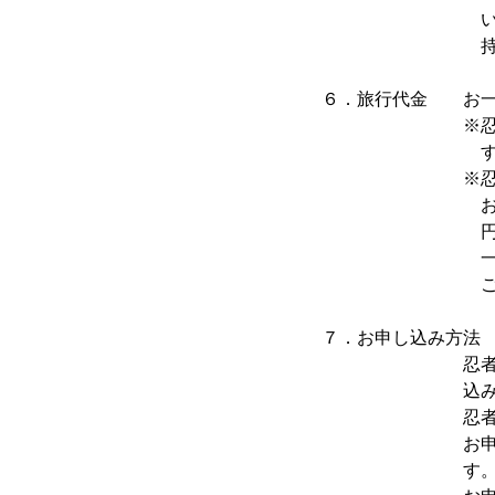
いたしますので
持参願い
６．旅行代金 お一
※忍者市（上野
す
※忍者市（上
お、忍者市（上
円）を使ってお
一人様２，２６
ご呈示く
７．お申し込み方法
忍者市（上野市
込みください。
忍者市（上野市
お申し込み開始
す