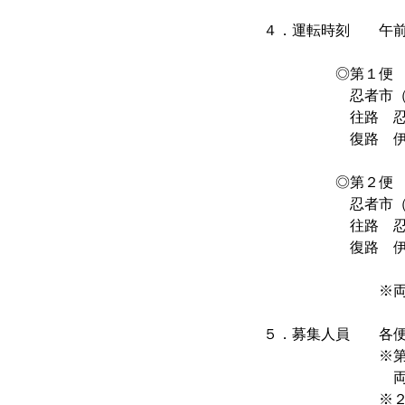
４．運転時刻 午前
◎第１
忍者市（上野市
往路 忍者市（上
復路 伊賀神戸駅
◎第２便
忍者市（上野市
往路 忍者市（上
復路 伊賀神戸駅
※両列車共、途
５．募集人員 各便
※第１便か第２
両方の乗車
※２０歳未満の