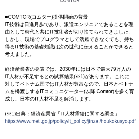
COMTOR
■COMTOR(コムター)提供開始の背景
IT技術は日進月歩であり、派遣エンジニアであることを理
由として時代と共にIT技術者が切り捨てられてきました。
しかし、現場でプログラマとして活躍できなくても、持ち
得るIT技術の基礎知識は次の世代に伝えることができると
考えました。
経済産業省の発表では、2030年には日本で最大79万人の
IT人材が不足するとの試算結果(※1)があります。これに
対してベトナム国ではIT人材が豊富なので、日本とベトナ
ムを橋渡しするITコミュニケーター(以降 Comtor)を多く育
成し、日本のIT人材不足を解消します。
(※1)出典：経済産業省「IT人材需給に関する調査」
https://www.meti.go.jp/policy/it_policy/jinzai/houkokusyo.pdf