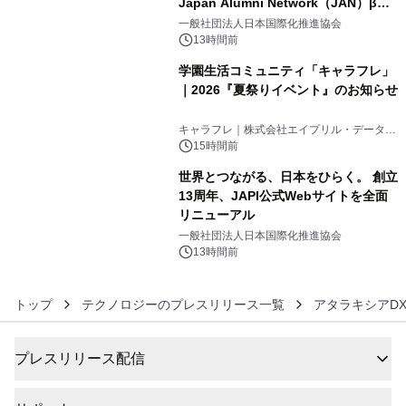
Japan Alumni Network（JAN）β版
4
をリリース
一般社団法人日本国際化推進協会
13時間前
学園生活コミュニティ「キャラフレ」
｜2026『夏祭りイベント』のお知らせ
5
キャラフレ｜株式会社エイプリル・データ・
デザインズ
15時間前
世界とつながる、日本をひらく。 創立
13周年、JAPI公式Webサイトを全面
リニューアル
6
一般社団法人日本国際化推進協会
13時間前
トップ
テクノロジーのプレスリリース一覧
アタラキシアD
プレスリリース配信