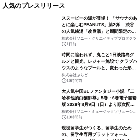
人気のプレスリリース
スヌーピーの湯が登場！ 「サウナのあ
とに楽しむPEANUTS」第2弾 渋谷
の人気銭湯「改良湯」と期間限定のコ
1
ラボレーション サウナイキタイコラ
株式会社ソニー・クリエイティブプロダクツ
ボグッズも発売決定！
1日前
時間に追われず、丸ごと1日淡路島グ
ルメと観光、レジャー施設で クラブハ
ウスのようなプールと、変わった形の
2
サウナも 「THE BOXY AWAJI」のお
株式会社ぷらど
得な素泊まり連泊プランで
16時間前
大人気中国BLファンタジー小説 『二
哈和他的白猫師尊』5巻・6巻電子書籍
版 2026年8月9日（日）より順次配信
3
開始
株式会社ソニー・ミュージックソリューショ
ンズ
10時間前
現役留学生がつくる、留学生のため
の、留学生専用プラットフォーム