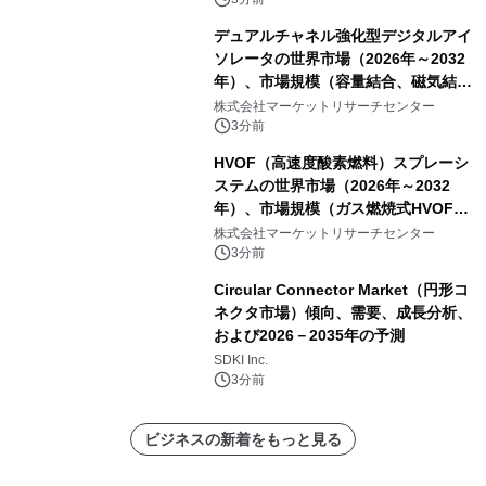
デュアルチャネル強化型デジタルアイ
ソレータの世界市場（2026年～2032
年）、市場規模（容量結合、磁気結
合、巨大磁気抵抗（GMR））・分析レ
株式会社マーケットリサーチセンター
ポートを発表
3分前
HVOF（高速度酸素燃料）スプレーシ
ステムの世界市場（2026年～2032
年）、市場規模（ガス燃焼式HVOFス
プレーシステム、液体燃料式HVOFス
株式会社マーケットリサーチセンター
プレーシステム、ハイブリッド燃料式
3分前
HVOFスプレーシステム）・分析レポ
Circular Connector Market（円形コ
ートを発表
ネクタ市場）傾向、需要、成長分析、
および2026－2035年の予測
SDKI Inc.
3分前
ビジネスの新着をもっと見る