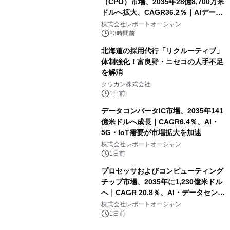
（CPO）市場、2035年28億8,700万米
ドルへ拡大、CAGR36.2％｜AIデータ
センター・高速光通信需要が成長を加
株式会社レポートオーシャン
速
23時間前
北海道の採用代行「リクルーティブ」
体制強化！富良野・ニセコの人手不足
を解消
クウカン株式会社
1日前
データコンバータIC市場、2035年141
億米ドルへ成長｜CAGR6.4％、AI・
5G・IoT需要が市場拡大を加速
株式会社レポートオーシャン
1日前
プロセッサおよびコンピューティング
チップ市場、2035年に1,230億米ドル
へ｜CAGR 20.8％、AI・データセンタ
ー需要が成長を牽引
株式会社レポートオーシャン
1日前