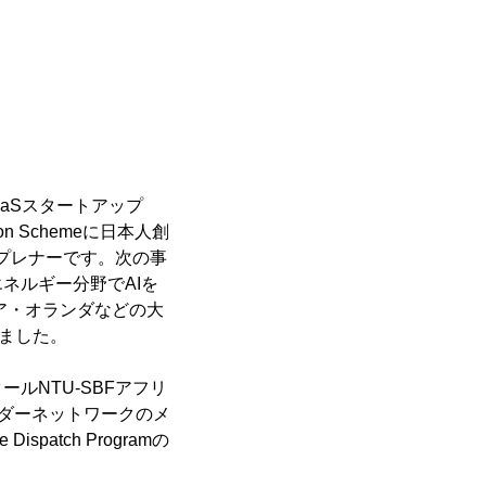
aaSスタートアップ
tion Schemeに日本人創
レプレナーです。次の事
ネルギー分野でAIを
ア・オランダなどの大
りました。
ルNTU-SBFアフリ
ーダーネットワークのメ
patch Programの