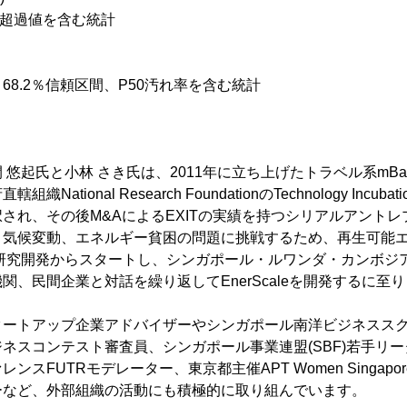
95超過値を含む統計
68.2％信頼区間、P50汚れ率を含む統計
 悠起氏と小林 さき氏は、2011年に立ち上げたトラベル系mB
ational Research FoundationのTechnology Incuba
され、その後M&AによるEXITの実績を持つシリアルアント
気候変動、エネルギー貧困の問題に挑戦するため、再生可能エ
の研究開発からスタートし、シンガポール・ルワンダ・カンボジ
関、民間企業と対話を繰り返してEnerScaleを開発するに至
ートアップ企業アドバイザーやシンガポール南洋ビジネススクー
ネスコンテスト審査員、シンガポール事業連盟(SBF)若手リ
FUTRモデレーター、東京都主催APT Women Singapore Dis
ーなど、外部組織の活動にも積極的に取り組んでいます。