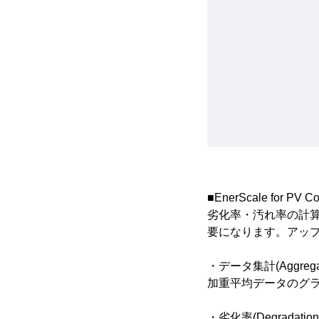
■EnerScale for PV
劣化率・汚れ率の計算
要になります。アッ
・データ集計(Aggrega
加重平均データのグ
・劣化率(Degradation