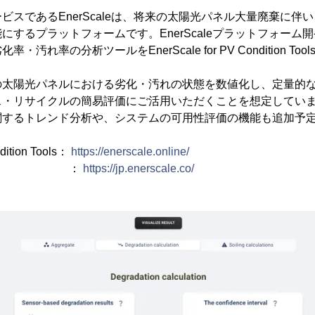
ビスであるEnerScaleは、将来の太陽光パネル大量廃棄に伴
にするプラットフォームです。EnerScaleプラットフォーム
汚れ率の分析ツールをEnerScale for PV Condition T
の太陽光パネルにおける劣化・汚れの状態を数値化し、定量的
ス・リサイクルの簡易評価にご活用いただくことを想定してい
関するトレンド分析や、システムの可用性評価の機能も追加予
dition Tools：
https://enerscale.online/
ale ：
https://jp.enerscale.co/