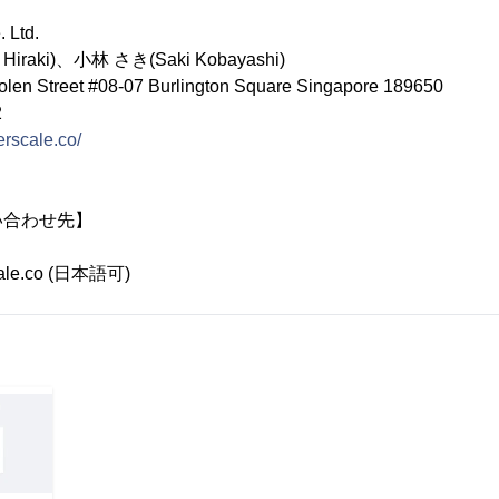
 Ltd.
iraki)、小林 さき(Saki Kobayashi)
 Street #08-07 Burlington Square Singapore 189650
2
nerscale.co/
い合わせ先】
cale.co (日本語可)