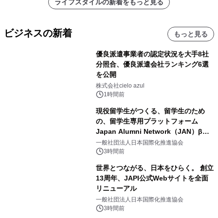
ライフスタイルの新着をもっと見る
ビジネスの新着
もっと見る
優良派遣事業者の認定状況を大手8社
分照合、優良派遣会社ランキング6選
を公開
株式会社cielo azul
1時間前
現役留学生がつくる、留学生のため
の、留学生専用プラットフォーム
Japan Alumni Network（JAN）β版
をリリース
一般社団法人日本国際化推進協会
3時間前
世界とつながる、日本をひらく。 創立
13周年、JAPI公式Webサイトを全面
リニューアル
一般社団法人日本国際化推進協会
3時間前