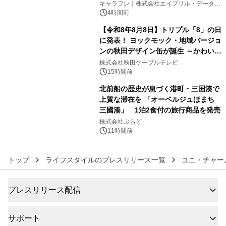
キャラフレ｜株式会社エイプリル・データ・
デザインズ
4時間前
【令和8年8月8日】トリプル「8」の日
に発表！ ヨックモック・地域バージョ
ンの秋田デザイン缶が誕生 ～かわいい
5
秋田犬の子犬と秋田の四季と名所を巡
株式会社秋田ケーブルテレビ
るパッケージ～ 9月1日(火)秋田県内で
15時間前
販売開始
北前船の歴史が息づく港町・三国湊で
上質な滞在を 「オーベルジュほまち
三國湊」 1泊2食付の旅行商品を発売
6
株式会社ぷらど
11時間前
トップ
ライフスタイルのプレスリリース一覧
ユニ・チャー
プレスリリース配信
サポート