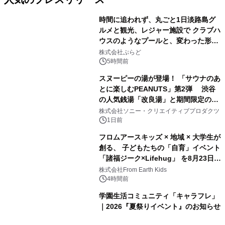
時間に追われず、丸ごと1日淡路島グ
ルメと観光、レジャー施設で クラブハ
ウスのようなプールと、変わった形の
1
サウナも 「THE BOXY AWAJI」のお
株式会社ぷらど
得な素泊まり連泊プランで
5時間前
スヌーピーの湯が登場！ 「サウナのあ
とに楽しむPEANUTS」第2弾 渋谷
の人気銭湯「改良湯」と期間限定のコ
2
ラボレーション サウナイキタイコラ
株式会社ソニー・クリエイティブプロダクツ
ボグッズも発売決定！
1日前
フロムアースキッズ × 地域 × 大学生が
創る、 子どもたちの「自育」イベント
「諸福ジーク×Lifehug」 を8月23日
3
(日)開催
株式会社From Earth Kids
4時間前
学園生活コミュニティ「キャラフレ」
｜2026『夏祭りイベント』のお知らせ
4