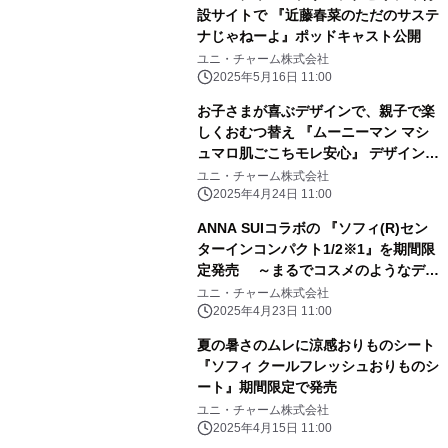
設サイトで 『近藤春菜のただのサステ
ナじゃねーよ』ポッドキャスト公開
ユニ・チャーム株式会社
2025年5月16日 11:00
お子さまが喜ぶデザインで、親子で楽
しくおむつ替え 『ムーニーマン マシ
ュマロ肌ごこちモレ安心』 デザイン企
画 期間限定発売
ユニ・チャーム株式会社
2025年4月24日 11:00
ANNA SUIコラボの 『ソフィ(R)セン
ターインコンパクト1/2※1』を期間限
定発売 ～まるでコスメのようなデザ
インのパッケージが4年ぶりに登場～
ユニ・チャーム株式会社
2025年4月23日 11:00
夏の暑さのムレに涼感おりものシート
『ソフィ クールフレッシュおりものシ
ート』期間限定で発売
ユニ・チャーム株式会社
2025年4月15日 11:00