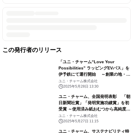
この発行者のリリース
「ユニ・チャーム“Love Your
Possibilities” ラッピングEVバス」を
伊予鉄にて運行開始 ～創業の地・愛
媛県から、共生社会と持続可能な未来
ユニ・チャーム株式会社
の実現へ～
2025年5月28日 13:30
ユニ・チャーム、全国発明表彰 「朝
日新聞社賞」「発明実施功績賞」を初
受賞 ～使用済み紙おむつから高純度パ
ルプを再生する 技術の発明(特許第
ユニ・チャーム株式会社
6290475号)～
2025年5月27日 11:15
ユニ・チャーム、サステナビリティ特