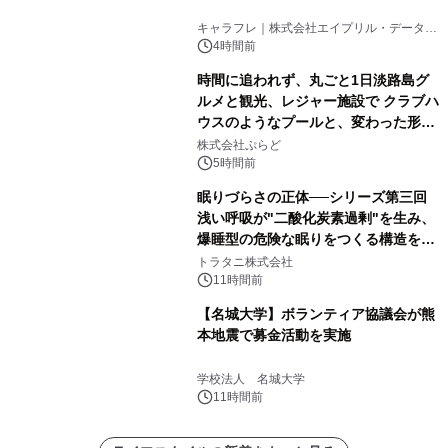
キャラフレ｜株式会社エイプリル・データ・
デザインズ
4時間前
時間に追われず、丸ごと1日淡路島グ
ルメと観光、レジャー施設で クラブハ
ウスのようなプールと、変わった形の
サウナも 「THE BOXY AWAJI」のお
株式会社ぷらど
得な素泊まり連泊プランで
5時間前
眠りづらさの正体──シリーズ第三回
浅い呼吸が"二酸化炭素過剰"を生み、
爆睡型の危険な眠りをつくる構造を解
説
トラタニ株式会社
11時間前
【名城大学】ボランティア協議会が熊
本地震で募金活動を実施
学校法人 名城大学
11時間前