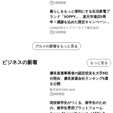
19時間前
暮らしをもっと便利にする生活家電ブ
ランド「SOPPY」、楽天市場店5周
年！感謝を込めた限定キャンペーンを
8月10日より開催
LivelyLifeライブリーライフ株式会社
21時間前
グルメの新着をもっと見る
ビジネスの新着
もっと見る
優良派遣事業者の認定状況を大手8社
分照合、優良派遣会社ランキング6選
を公開
株式会社cielo azul
8時間前
現役留学生がつくる、留学生のため
の、留学生専用プラットフォーム