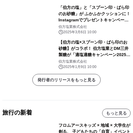
「伯方の塩」と「スプーン印・ばら印
のお砂糖」が ふかふかクッションに！
Instagramでプレゼントキャンペーン
を開催 砂糖の日、3月10日(月)から
伯方塩業株式会社
スタート！
2025年3月6日 10:00
【伯方の塩×スプーン印・ばら印のお
砂糖】がコラボ！ 伯方塩業とDM三井
製糖が「適塩適糖キャンペーン2025」
を 1月11日(土)～1月24日(金)開催！
伯方塩業株式会社
2025年1月9日 10:00
発行者のリリースをもっと見る
旅行の新着
もっと見る
フロムアースキッズ × 地域 × 大学生が
創る、 子どもたちの「自育」イベント