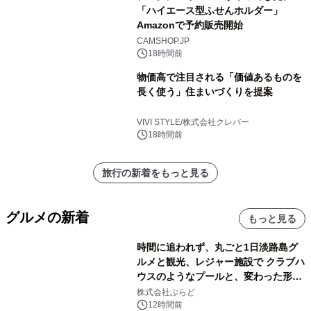
「ハイエース型ふせんホルダー」
Amazonで予約販売開始
CAMSHOP.JP
18時間前
物価高で注目される「価値あるものを
長く使う」住まいづくりを提案
VIVI STYLE/株式会社クレバー
18時間前
旅行の新着をもっと見る
グルメの新着
もっと見る
時間に追われず、丸ごと1日淡路島グ
ルメと観光、レジャー施設で クラブハ
ウスのようなプールと、変わった形の
サウナも 「THE BOXY AWAJI」のお
株式会社ぷらど
得な素泊まり連泊プランで
12時間前