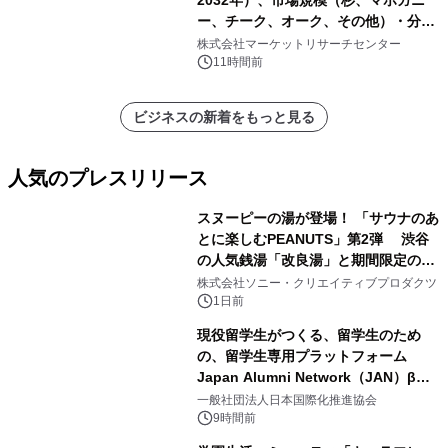
ー、チーク、オーク、その他）・分析
レポートを発表
株式会社マーケットリサーチセンター
11時間前
ビジネスの新着をもっと見る
人気のプレスリリース
スヌーピーの湯が登場！ 「サウナのあ
とに楽しむPEANUTS」第2弾 渋谷
の人気銭湯「改良湯」と期間限定のコ
1
ラボレーション サウナイキタイコラ
株式会社ソニー・クリエイティブプロダクツ
ボグッズも発売決定！
1日前
現役留学生がつくる、留学生のため
の、留学生専用プラットフォーム
Japan Alumni Network（JAN）β版
2
をリリース
一般社団法人日本国際化推進協会
9時間前