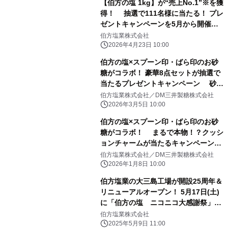
【伯方の塩 1kg】が“売上No.1”※を獲
得！ 抽選で111名様に当たる！ プレ
ゼントキャンペーンを5月から開催い
たします
伯方塩業株式会社
2026年4月23日 10:00
伯方の塩×スプーン印・ばら印のお砂
糖がコラボ！ 豪華8点セットが抽選で
当たるプレゼントキャンペーン 砂糖
の日3月10日(火)～3月24日(火)開催！
伯方塩業株式会社／DM三井製糖株式会社
2026年3月5日 10:00
伯方の塩×スプーン印・ばら印のお砂
糖がコラボ！ まるで本物！？クッシ
ョンチャームが当たるキャンペーンを
1月11日(日)～1月25日(日)開催！
伯方塩業株式会社／DM三井製糖株式会社
2026年1月8日 10:00
伯方塩業の大三島工場が開設25周年＆
リニューアルオープン！ 5月17日(土)
に「伯方の塩 ニコニコ大感謝祭」を
開催
伯方塩業株式会社
2025年5月9日 11:00