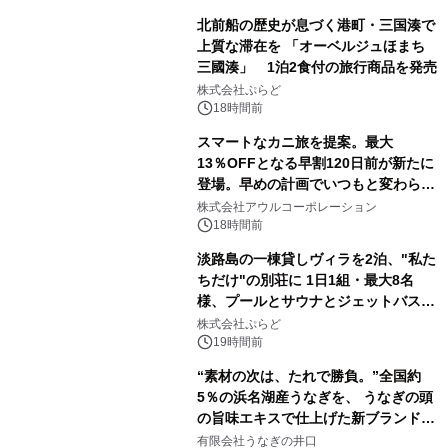
北前船の歴史が息づく港町・三国湊で
上質な滞在を 「オーベルジュほまち
三國湊」 1泊2食付の旅行商品を発売
株式会社ぷらど
18時間前
スマートなカニ旅を提案。最大
13％OFFとなる早割120日前が新たに
登場。早めの計画でいつもと変わらぬ
大人の冬旅を。ー夕日ヶ浦温泉「佳松
株式会社アウルコーポレーション
苑 別邸ふうか」ー
18時間前
淡路島の一棟貸しヴィラを2泊、"私た
ちだけ"の別荘に 1日1組・最大8名
様、プールとサウナとジェットバス付
きで Villa Mon Temps AWAJIの連泊
株式会社ぷらど
素泊りプラン
19時間前
“素材の次は、たれで勝負。”全国約
5％の浜名湖産うなぎを、 うなぎの頭
の旨味エキスで仕上げた新ブランド
「井口の誉」誕生
有限会社うなぎの井口