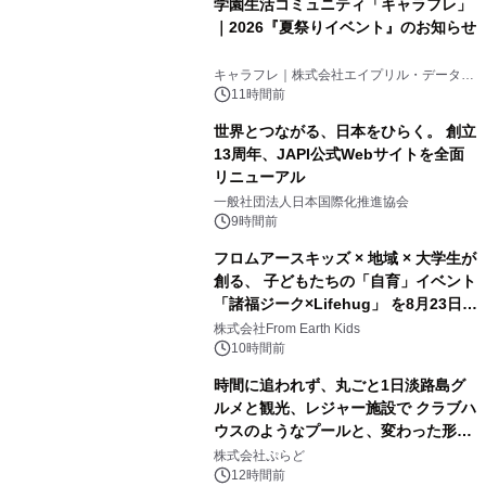
学園生活コミュニティ「キャラフレ」
｜2026『夏祭りイベント』のお知らせ
3
キャラフレ｜株式会社エイプリル・データ・
デザインズ
11時間前
世界とつながる、日本をひらく。 創立
13周年、JAPI公式Webサイトを全面
リニューアル
4
一般社団法人日本国際化推進協会
9時間前
フロムアースキッズ × 地域 × 大学生が
創る、 子どもたちの「自育」イベント
「諸福ジーク×Lifehug」 を8月23日
5
(日)開催
株式会社From Earth Kids
10時間前
時間に追われず、丸ごと1日淡路島グ
ルメと観光、レジャー施設で クラブハ
ウスのようなプールと、変わった形の
6
サウナも 「THE BOXY AWAJI」のお
株式会社ぷらど
得な素泊まり連泊プランで
12時間前