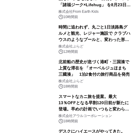
「諸福ジーク×Lifehug」 を8月23日
(日)開催
株式会社From Earth Kids
10時間前
時間に追われず、丸ごと1日淡路島グ
ルメと観光、レジャー施設で クラブハ
ウスのようなプールと、変わった形の
サウナも 「THE BOXY AWAJI」のお
株式会社ぷらど
得な素泊まり連泊プランで
12時間前
北前船の歴史が息づく港町・三国湊で
上質な滞在を 「オーベルジュほまち
三國湊」 1泊2食付の旅行商品を発売
株式会社ぷらど
18時間前
スマートなカニ旅を提案。最大
13％OFFとなる早割120日前が新たに
登場。早めの計画でいつもと変わらぬ
大人の冬旅を。ー夕日ヶ浦温泉「佳松
株式会社アウルコーポレーション
苑 別邸ふうか」ー
18時間前
デスクにハイエースがやってきた。