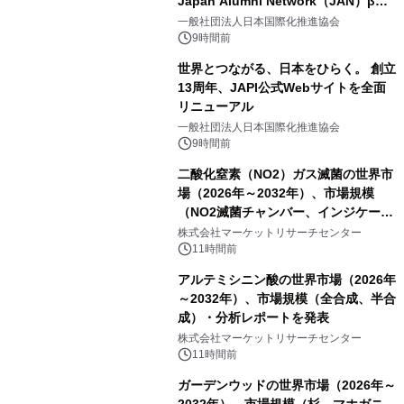
Japan Alumni Network（JAN）β版
をリリース
一般社団法人日本国際化推進協会
9時間前
世界とつながる、日本をひらく。 創立
13周年、JAPI公式Webサイトを全面
リニューアル
一般社団法人日本国際化推進協会
9時間前
二酸化窒素（NO2）ガス滅菌の世界市
場（2026年～2032年）、市場規模
（NO2滅菌チャンバー、インジケータ
ーおよびモニタリングシステム、その
株式会社マーケットリサーチセンター
他）・分析レポートを発表
11時間前
アルテミシニン酸の世界市場（2026年
～2032年）、市場規模（全合成、半合
成）・分析レポートを発表
株式会社マーケットリサーチセンター
11時間前
ガーデンウッドの世界市場（2026年～
2032年）、市場規模（杉、マホガニ