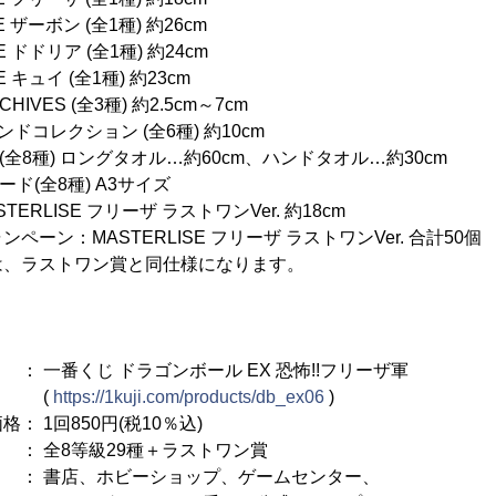
 ザーボン (全1種) 約26cm
 ドドリア (全1種) 約24cm
 キュイ (全1種) 約23cm
HIVES (全3種) 約2.5cm～7cm
ドコレクション (全6種) 約10cm
全8種) ロングタオル…約60cm、ハンドタオル…約30cm
ド(全8種) A3サイズ
RLISE フリーザ ラストワンVer. 約18cm
ーン：MASTERLISE フリーザ ラストワンVer. 合計50個
は、ラストワン賞と同仕様になります。
くじ ドラゴンボール EX 恐怖!!フリーザ軍
(
https://1kuji.com/products/db_ex06
)
 1回850円(税10％込)
8等級29種＋ラストワン賞
 書店、ホビーショップ、ゲームセンター、