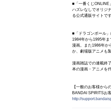
■「一番くじONLIN
ハズレなしでオリジ
る公式通販サイトで
■「ドラゴンボール」
1984年から1995
漫画。また1986年
か、劇場版アニメも
漫画雑誌での連載終
本の漫画・アニメを
【一般のお客様から
BANDAI SPIRIT
http://support.bandaisp