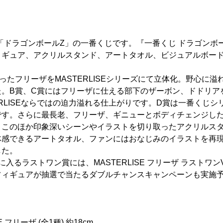
「ドラゴンボールZ」の一番くじです。『一番くじ ドラゴンボー
ィギュア、アクリルスタンド、アートタオル、ビジュアルボー
ったフリーザをMASTERLISEシリーズにて立体化。野心に
た。B賞、C賞にはフリーザに仕える部下のザーボン、ドドリア
ERLISEならではの迫力溢れる仕上がりです。D賞は一番くじ
です。さらに最長老、フリーザ、ギニューとボディチェンジし
。このほか印象深いシーンやイラストを切り取ったアクリルス
体感できるアートタオル、ファンにはおなじみのイラストを再
した。
入るラストワン賞には、MASTERLISE フリーザ ラストワンV
フィギュアが抽選で当たるダブルチャンスキャンペーンも実施
 フリーザ (全1種) 約18cm