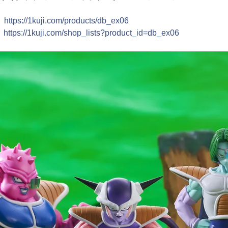
：
https://1kuji.com/products/db_ex06
：
https://1kuji.com/shop_lists?product_id=db_ex06