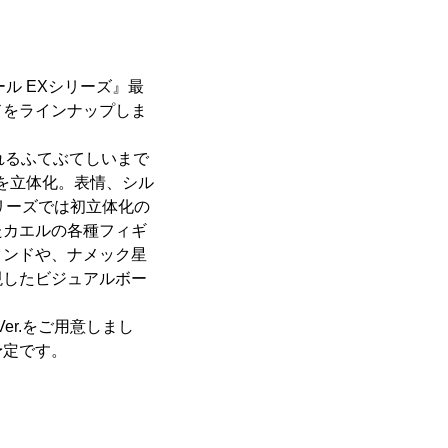
ル EXシリーズ』最
ドをラインナップしま
溢れるふてぶてしいまで
を立体化。表情、シル
シリーズでは初立体化の
たカエルの各種フィギ
タンドや、ナメック星
現したビジュアルボー
er.をご用意しまし
予定です。