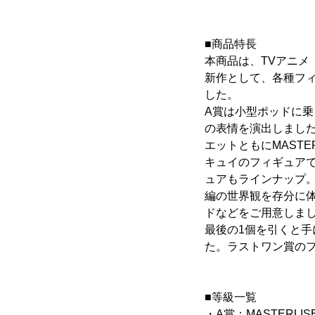
■商品特長
本商品は、TVアニメ
新作として、各種フ
した。
A賞は小型ポッドに乗
の表情を演出しまし
エットともにMAST
キュイのフィギュア
ュアもラインナップ
編の世界観を存分に
ドなどをご用意しま
最後の1個を引くと手に
た。ラストワン賞の
■等級一覧
・A賞：MASTERLISE