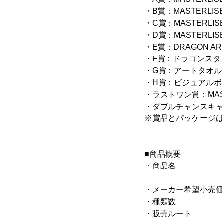
・B賞：MASTERLISE
・C賞：MASTERLISE
・D賞：MASTERLISE
・E賞：DRAGON ARC
・F賞：ドラゴンスタン
・G賞：アートタオル(
・H賞：ビジュアルボー
・ラストワン賞：MASTE
・ダブルチャンスキャンペ
※賞品とパッケージ
■商品概要
・商品名 ： 一番
・メーカー希望小売価格：
・種類数 ： 全
・販売ルート ：