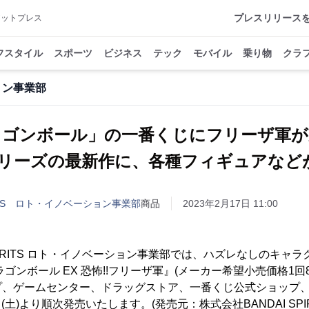
プレスリリース
アットプレス
フスタイル
スポーツ
ビジネス
テック
モバイル
乗り物
クラ
ション事業部
ラゴンボール」の一番くじにフリーザ軍が
シリーズの最新作に、各種フィギュアなど
IRITS ロト・イノベーション事業部
商品
2023年2月17日 11:00
SPIRITS ロト・イノベーション事業部では、ハズレなしのキャ
ゴンボール EX 恐怖!!フリーザ軍』(メーカー希望小売価格1回85
、ゲームセンター、ドラッグストア、一番くじ公式ショップ、一
日(土)より順次発売いたします。(発売元：株式会社BANDAI SPIR