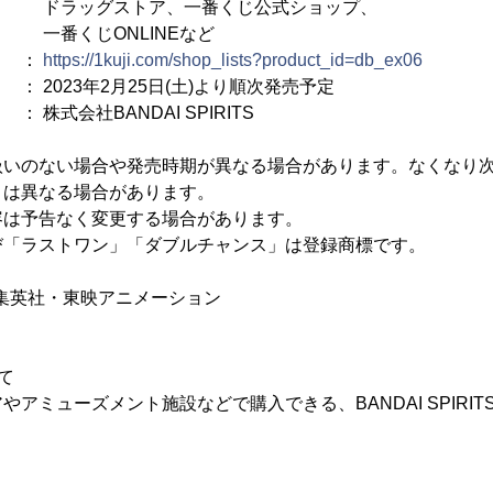
トア、一番くじ公式ショップ、
NLINEなど
 ：
https://1kuji.com/shop_lists?product_id=db_ex06
023年2月25日(土)より順次発売予定
社BANDAI SPIRITS
扱いのない場合や発売時期が異なる場合があります。なくなり
とは異なる場合があります。
容は予告なく変更する場合があります。
び「ラストワン」「ダブルチャンス」は登録商標です。
／集英社・東映アニメーション
て
アミューズメント施設などで購入できる、BANDAI SPIRI