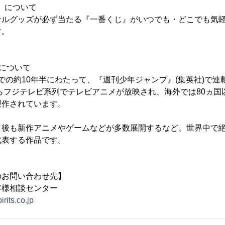
E」について
ナルグッズが必ず当たる『一番くじ』がいつでも・どこでも気
す。
について
年までの約10年半にわたって、『週刊少年ジャンプ』(集英社)で
からフジテレビ系列でテレビアニメが放映され、海外では80ヵ
製作されています。
了後も新作アニメやゲームなどが多数展開するなど、世界中で
代表する作品です。
のお問い合わせ先】
Sお客様相談センター
irits.co.jp