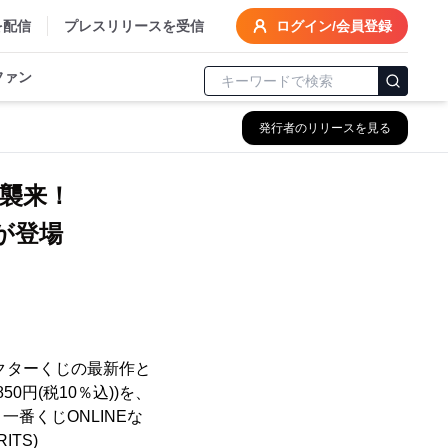
を配信
プレスリリースを受信
ログイン/会員登録
ファン
発行者のリリースを見る
襲来！
が登場
ラクターくじの最新作と
0円(税10％込))を、
番くじONLINEな
ITS)