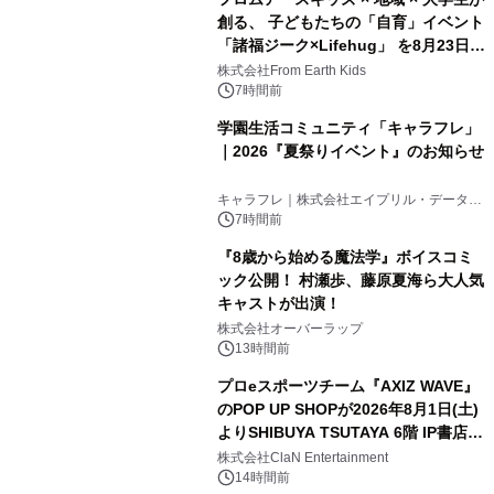
創る、 子どもたちの「自育」イベント
「諸福ジーク×Lifehug」 を8月23日
(日)開催
株式会社From Earth Kids
7時間前
学園生活コミュニティ「キャラフレ」
｜2026『夏祭りイベント』のお知らせ
キャラフレ｜株式会社エイプリル・データ・
デザインズ
7時間前
『8歳から始める魔法学』ボイスコミ
ック公開！ 村瀬歩、藤原夏海ら大人気
キャストが出演！
株式会社オーバーラップ
13時間前
プロeスポーツチーム『AXIZ WAVE』
のPOP UP SHOPが2026年8月1日(土)
よりSHIBUYA TSUTAYA 6階 IP書店で
開催決定！！
株式会社ClaN Entertainment
14時間前