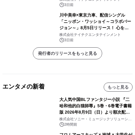
3日前
川中美幸×東京力車、配信シングル
「ニッポン・ワッショイ～コラボバー
ジョン～」8月5日リリース！ 心をひ
とつに、歌の力で温かなエールを
株式会社テイチクエンタテインメント
3日前
発行者のリリースをもっと見る
エンタメの新着
もっと見る
大人気中国BLファンタジー小説 『二
哈和他的白猫師尊』5巻・6巻電子書籍
版 2026年8月9日（日）より順次配信
開始
株式会社ソニー・ミュージックソリューショ
ンズ
2時間前
フロムアースキッズ × 地域 × 大学生が