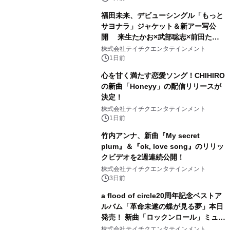
福田未来、デビューシングル「もっと
サヨナラ」ジャケット＆新アー写公
開 来生たかお×武部聡志×前田たか
ひろの豪華タッグ
株式会社テイチクエンタテインメント
1日前
心を甘く満たす恋愛ソング！CHIHIRO
の新曲「Honeyy」の配信リリースが
決定！
株式会社テイチクエンタテインメント
1日前
竹内アンナ、新曲『My secret
plum』＆『ok, love song』のリリッ
クビデオを2週連続公開！
株式会社テイチクエンタテインメント
3日前
a flood of circle20周年記念ベストア
ルバム「革命未遂の蝶が見る夢」本日
発売！ 新曲「ロックンロール」ミュー
ジックビデオ公開
株式会社テイチクエンタテインメント