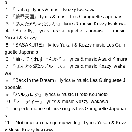
a
１.『LaiLa』 lyrics & music Kozzy Iwakawa
２.『贖罪天国』 lyrics & music Les Guinguette Japonais
３.『あんたがいればいい』 lyrics & music Kozzy Iwakawa
４.『Butterfly』 lyrics Les Guinguette Japonais music
Yukari & Kozzy
５.『SASAKURE』 lyrics Yukari & Kozzy music Les Guin
guette Japonais
６.『踊ってくれませんか？』 lyrics & music Atsuki Kimura
７.『ほんとの恋のブルース』 lyrics & music Kozzy Iwaka
wa
８.『Back in the Dream』 lyrics & music Les Guinguette J
aponais
９.『ハルカロジ』 lyrics & music Hiroto Koumoto
10.『メロディー』 lyrics & music Kozzy Iwakawa
＊The performance of this song is Les Guinguette Japonai
s
11.『Nobody can change my world』 Lyrics Yukari & Kozz
y Music Kozzy Iwakawa