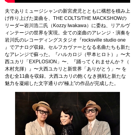
夫でありミュージシャンの新宮虎児とともに構想を積み上
げ作り上げた楽曲を、THE COLTS/THE MACKSHOWの
リーダー岩川浩二氏（Kozzy Iwakawa）に委ね、リアルヴ
ィンテージの世界を実現。全ての楽曲のアレンジ・演奏を
岩川氏のレコーディングスタジオ『rocksville studio one
』でアナログ収録。セルフカヴァーとなる名曲たちも新た
なアレンジで蘇った。『ハルカロジ（甲本ヒロト）』〜大
西ユカリ「EXPLOSION」〜、『踊ってくれませんか？（
木村充揮）』〜大西ユカリと新世界「ありがとう」〜 を
含む全11曲を収録。大西ユカリの飽くなき挑戦と新たな
魅力を凝縮した文字通りの“極上”の作品が完成した。