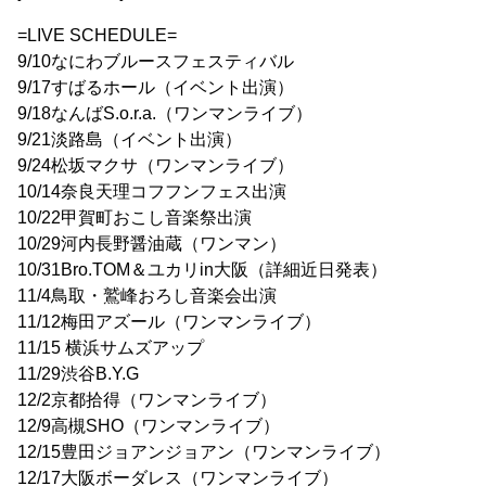
=LIVE SCHEDULE=
9/10なにわブルースフェスティバル
9/17すばるホール（イベント出演）
9/18なんばS.o.r.a.（ワンマンライブ）
9/21淡路島（イベント出演）
9/24松坂マクサ（ワンマンライブ）
10/14奈良天理コフフンフェス出演
10/22甲賀町おこし音楽祭出演
10/29河内長野醤油蔵（ワンマン）
10/31Bro.TOM＆ユカリin大阪（詳細近日発表）
11/4鳥取・鷲峰おろし音楽会出演
11/12梅田アズール（ワンマンライブ）
11/15 横浜サムズアップ
11/29渋谷B.Y.G
12/2京都拾得（ワンマンライブ）
12/9高槻SHO（ワンマンライブ）
12/15豊田ジョアンジョアン（ワンマンライブ）
12/17大阪ボーダレス（ワンマンライブ）