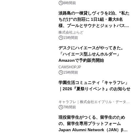
得な素泊まり連泊プランで
8時間前
淡路島の一棟貸しヴィラを2泊、"私た
ちだけ"の別荘に 1日1組・最大8名
様、プールとサウナとジェットバス付
3
きで Villa Mon Temps AWAJIの連泊
株式会社ぷらど
素泊りプラン
15時間前
デスクにハイエースがやってきた。
「ハイエース型ふせんホルダー」
Amazonで予約販売開始
4
CAMSHOP.JP
15時間前
学園生活コミュニティ「キャラフレ」
｜2026『夏祭りイベント』のお知らせ
5
キャラフレ｜株式会社エイプリル・データ・
デザインズ
7時間前
現役留学生がつくる、留学生のため
の、留学生専用プラットフォーム
Japan Alumni Network（JAN）β版