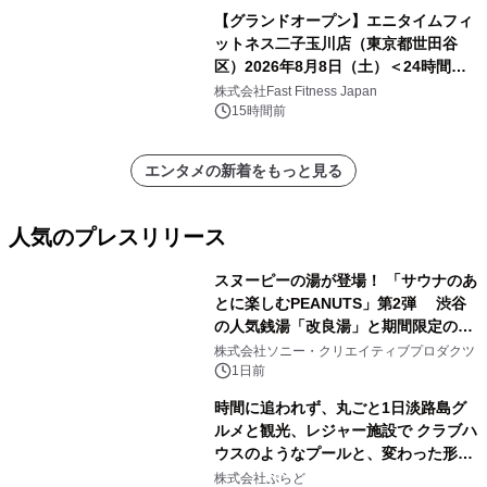
【グランドオープン】エニタイムフィ
ットネス二子玉川店（東京都世田谷
区）2026年8月8日（土）＜24時間年
中無休のフィットネスジム＞
株式会社Fast Fitness Japan
15時間前
エンタメの新着をもっと見る
人気のプレスリリース
スヌーピーの湯が登場！ 「サウナのあ
とに楽しむPEANUTS」第2弾 渋谷
の人気銭湯「改良湯」と期間限定のコ
1
ラボレーション サウナイキタイコラ
株式会社ソニー・クリエイティブプロダクツ
ボグッズも発売決定！
1日前
時間に追われず、丸ごと1日淡路島グ
ルメと観光、レジャー施設で クラブハ
ウスのようなプールと、変わった形の
2
サウナも 「THE BOXY AWAJI」のお
株式会社ぷらど