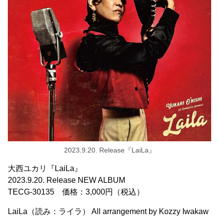
2023.9.20. Release『LaiLa』
大西ユカリ『LaiLa』
2023.9.20. Release NEW ALBUM
TECG-30135 価格：3,000円（税込）
LaiLa（読み：ライラ） All arrangement by Kozzy Iwakaw