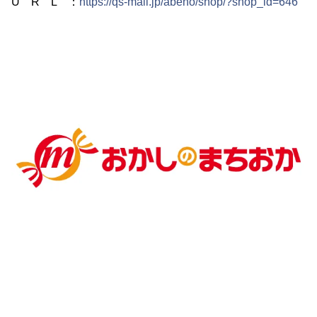
U R L ：
https://qs-mall.jp/abeno/shop/?shop_id=646